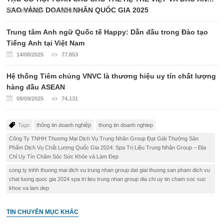
SAO VÀNG DOANH NHÂN QUỐC GIA 2025
13/11/2025
80.437
Trung tâm Anh ngữ Quốc tế Happy: Dẫn đầu trong Đào tạo
Tiếng Anh tại Việt Nam
14/08/2025
77.853
Hệ thống Tiêm chủng VNVC là thương hiệu uy tín chất lượng
hàng đầu ASEAN
08/09/2025
74.131
Tags
thông tin doanh nghiệp
thong tin doanh nghiep
Công Ty TNHH Thương Mại Dịch Vụ Trung Nhân Group Đạt Giải Thưởng Sản
Phẩm Dịch Vụ Chất Lượng Quốc Gia 2024: Spa Trị Liệu Trung Nhân Group – Địa
Chỉ Uy Tín Chăm Sóc Sức Khỏe và Làm Đẹp
cong ty tnhh thuong mai dich vu trung nhan group dat giai thuong san pham dich vu
chat luong quoc gia 2024 spa tri lieu trung nhan group dia chi uy tin cham soc suc
khoe va lam dep
TIN CHUYÊN MỤC KHÁC