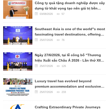
Công ty quà tặng doanh nghiệp được xây
dựng từ khát vọng tạo nên giá trị bền
vững
03/08/2026
57
Southeast Asia is one of the world"s most
fascinating travel destinations, offering
breathtaking landscapes, rich cultural
25/07/2026
76
heritage, world-renowned cuisine, and
warm hospitality.
Ngày 27/6/2026, tại lễ công bố “Thương
hiệu Xuất sắc Châu Á 2026 - Lần thứ XII”,
CÔNG TY VẬN CHUYỂN QUỐC TẾ PHAN
25/07/2026
126
TRÍ EXPRESS đã chính thức được xướng
tên ở hạng mục TOP 10 CÔNG TY VẬN
Luxury travel has evolved beyond
CHUYỂN UY TÍN CHÂU Á 2026.
premium accommodation and exclusive
transportation. Today, sophisticated
25/07/2026
233
travelers seek authentic experiences,
personalized services, and meaningful
Crafting Extraordinary Private Journeys
cultural connections.