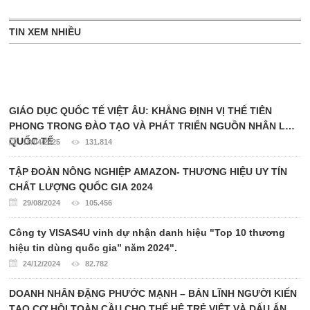
TIN XEM NHIỀU
GIÁO DỤC QUỐC TẾ VIỆT ÂU: KHẲNG ĐỊNH VỊ THẾ TIÊN
PHONG TRONG ĐÀO TẠO VÀ PHÁT TRIỂN NGUỒN NHÂN LỰC
QUỐC TẾ
15/04/2025
131.814
TẬP ĐOÀN NÔNG NGHIỆP AMAZON- THƯƠNG HIỆU UY TÍN
CHẤT LƯỢNG QUỐC GIA 2024
29/08/2024
105.456
Công ty VISAS4U vinh dự nhận danh hiệu "Top 10 thương
hiệu tin dùng quốc gia” năm 2024".
24/12/2024
82.782
DOANH NHÂN ĐẶNG PHƯỚC MẠNH – BẢN LĨNH NGƯỜI KIẾN
TẠO CƠ HỘI TOÀN CẦU CHO THẾ HỆ TRẺ VIỆT VÀ DẤU ẤN