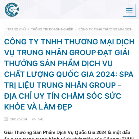
TRANG CHỦ
THÔNG TIN DOANH NGHIỆP
CÔNG TY TNHH THƯƠNG MẠI DỊCH VỤ 
CÔNG TY TNHH THƯƠNG MẠI DỊCH
VỤ TRUNG NHÂN GROUP ĐẠT GIẢI
THƯỞNG SẢN PHẨM DỊCH VỤ
CHẤT LƯỢNG QUỐC GIA 2024: SPA
TRỊ LIỆU TRUNG NHÂN GROUP –
ĐỊA CHỈ UY TÍN CHĂM SÓC SỨC
KHỎE VÀ LÀM ĐẸP
26/12/2024
541
Giải Thưởng Sản Phẩm Dịch Vụ Quốc Gia 2024 là một dấu