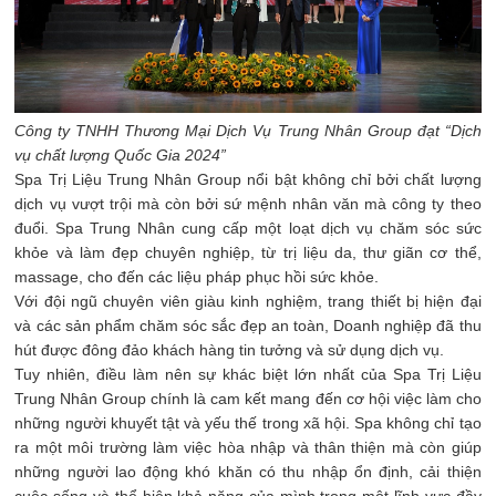
Công ty TNHH Thương Mại Dịch Vụ Trung Nhân Group đạt “Dịch
vụ chất lượng Quốc Gia 2024”
Spa Trị Liệu Trung Nhân Group nổi bật không chỉ bởi chất lượng
dịch vụ vượt trội mà còn bởi sứ mệnh nhân văn mà công ty theo
đuổi. Spa Trung Nhân cung cấp một loạt dịch vụ chăm sóc sức
khỏe và làm đẹp chuyên nghiệp, từ trị liệu da, thư giãn cơ thể,
massage, cho đến các liệu pháp phục hồi sức khỏe.
Với đội ngũ chuyên viên giàu kinh nghiệm, trang thiết bị hiện đại
và các sản phẩm chăm sóc sắc đẹp an toàn, Doanh nghiệp đã thu
hút được đông đảo khách hàng tin tưởng và sử dụng dịch vụ.
Tuy nhiên, điều làm nên sự khác biệt lớn nhất của Spa Trị Liệu
Trung Nhân Group chính là cam kết mang đến cơ hội việc làm cho
những người khuyết tật và yếu thế trong xã hội. Spa không chỉ tạo
ra một môi trường làm việc hòa nhập và thân thiện mà còn giúp
những người lao động khó khăn có thu nhập ổn định, cải thiện
cuộc sống và thể hiện khả năng của mình trong một lĩnh vực đầy