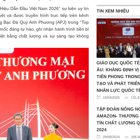
Hiệu Dẫn Đầu Việt Nam 2026” sự kiện uy tín
TIN XEM NHIỀU
ệt và được truyền hình trực tiếp trên kênh
g Bạc Đá Quý Anh Phương (APJ) trong “Top
ốc đáng tự hào, ghi nhận hành trình bền bỉ
Việt bằng chất lượng và sự sáng tạo không
GIÁO DỤC QUỐC TẾ
ÂU: KHẲNG ĐỊNH VỊ
TIÊN PHONG TRON
TẠO VÀ PHÁT TRIỂ
NHÂN LỰC QUỐC T
15/04/2025
131.8
TẬP ĐOÀN NÔNG N
AMAZON- THƯƠNG 
TÍN CHẤT LƯỢNG Q
2024
29/08/2024
105.4