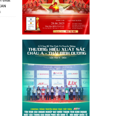
n chất
EAN
1