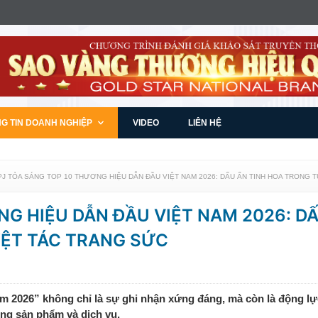
G TIN DOANH NGHIỆP
VIDEO
LIÊN HỆ
PJ TỎA SÁNG TOP 10 THƯƠNG HIỆU DẪN ĐẦU VIỆT NAM 2026: DẤU ẤN TINH HOA TRONG
NG HIỆU DẪN ĐẦU VIỆT NAM 2026: D
ỆT TÁC TRANG SỨC
 2026” không chỉ là sự ghi nhận xứng đáng, mà còn là động lự
ợng sản phẩm và dịch vụ.