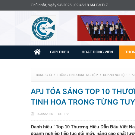
Chủ nhật, Ngày 9/8/2026 | 09:46:19 AM GMT+7
GIỚI THIỆU
HOẠT ĐỘNG VIỆN
THÔN
TRANG CHỦ
THÔNG TIN DOANH NGHIỆP
DOANH NGHIỆP
A
APJ TỎA SÁNG TOP 10 THƯƠ
TINH HOA TRONG TỪNG TUY
02/05/2026
133
Danh hiệu “Top 10 Thương Hiệu Dẫn Đầu Việt Nam
doanh nghiệp tiếp tục đổi mới, nâng cao chất lư