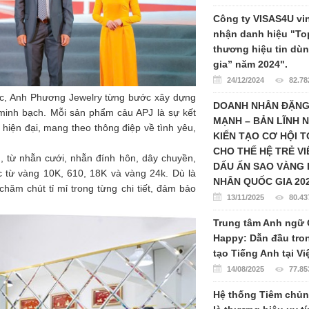
Công ty VISAS4U vi
nhận danh hiệu "To
thương hiệu tin dù
gia” năm 2024".
24/12/2024
82.78
ức, Anh Phương Jewelry từng bước xây dựng
DOANH NHÂN ĐẶN
 minh bạch. Mỗi sản phẩm cảu APJ là sự kết
MẠNH – BẢN LĨNH 
ế hiện đại, mang theo thông điệp về tình yêu,
KIẾN TẠO CƠ HỘI 
CHO THẾ HỆ TRẺ VI
từ nhẫn cưới, nhẫn đính hôn, dây chuyền,
DẤU ẤN SAO VÀNG
c từ vàng 10K, 610, 18K và vàng 24k. Dù là
NHÂN QUỐC GIA 20
ăm chút tỉ mỉ trong từng chi tiết, đảm bảo
13/11/2025
80.43
Trung tâm Anh ngữ 
Happy: Dẫn đầu tro
tạo Tiếng Anh tại V
14/08/2025
77.85
Hệ thống Tiêm chủ