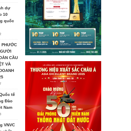
nh dự
p 10
ng quốc
2
G PHƯỚC
NGƯỜI
TOÀN CẦU
ỆT VÀ
 DOANH
25
7
Quốc tế
ng Đào
iệt Nam
3
ng VNVC