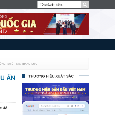
 TỪNG TUYỆT TÁC TRANG SỨC
ẤU ẤN
THƯƠNG HIỆU XUẤT SẮC
c để