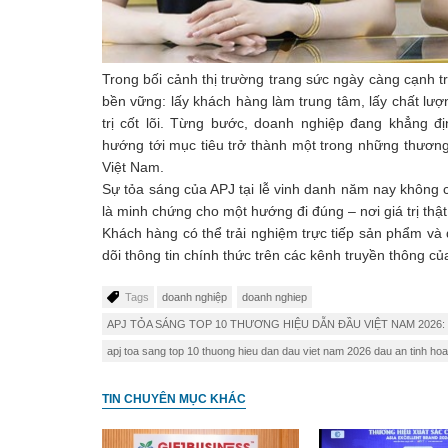
Trong bối cảnh thị trường trang sức ngày càng cạnh tr
bền vững: lấy khách hàng làm trung tâm, lấy chất lượ
trị cốt lõi. Từng bước, doanh nghiệp đang khẳng đ
hướng tới mục tiêu trở thành một trong những thương
Việt Nam.
Sự tỏa sáng của APJ tại lễ vinh danh năm nay không 
là minh chứng cho một hướng đi đúng – nơi giá trị thậ
Khách hàng có thể trải nghiệm trực tiếp sản phẩm và 
dõi thông tin chính thức trên các kênh truyền thông củ
Tags
doanh nghiệp
doanh nghiep
APJ TỎA SÁNG TOP 10 THƯƠNG HIỆU DẪN ĐẦU VIỆT NAM 202
apj toa sang top 10 thuong hieu dan dau viet nam 2026 dau an tinh hoa 
TIN CHUYÊN MỤC KHÁC