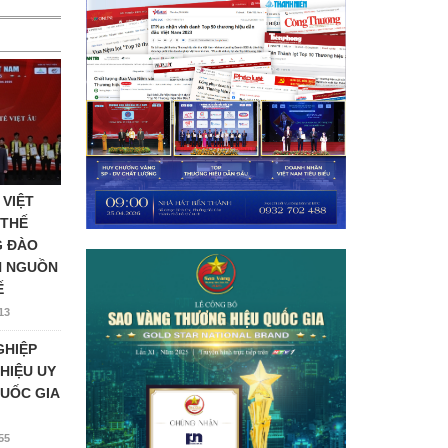
 VIỆT
 THẾ
G ĐÀO
N NGUỒN
Ế
13
GHIỆP
HIỆU UY
UỐC GIA
55