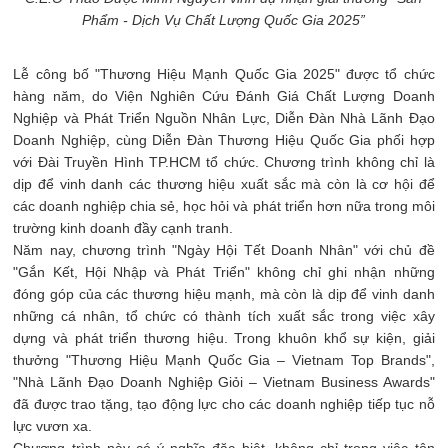
Phẩm - Dịch Vụ Chất Lượng Quốc Gia 2025”
Lễ công bố "Thương Hiệu Mạnh Quốc Gia 2025" được tổ chức
hàng năm, do Viện Nghiên Cứu Đánh Giá Chất Lượng Doanh
Nghiệp và Phát Triển Nguồn Nhân Lực, Diễn Đàn Nhà Lãnh Đạo
Doanh Nghiệp, cùng Diễn Đàn Thương Hiệu Quốc Gia phối hợp
với Đài Truyền Hình TP.HCM tổ chức. Chương trình không chỉ là
dịp để vinh danh các thương hiệu xuất sắc mà còn là cơ hội để
các doanh nghiệp chia sẻ, học hỏi và phát triển hơn nữa trong môi
trường kinh doanh đầy cạnh tranh.
Năm nay, chương trình "Ngày Hội Tết Doanh Nhân" với chủ đề
"Gắn Kết, Hội Nhập và Phát Triển" không chỉ ghi nhận những
đóng góp của các thương hiệu mạnh, mà còn là dịp để vinh danh
những cá nhân, tổ chức có thành tích xuất sắc trong việc xây
dựng và phát triển thương hiệu. Trong khuôn khổ sự kiện, giải
thưởng "Thương Hiệu Mạnh Quốc Gia – Vietnam Top Brands",
"Nhà Lãnh Đạo Doanh Nghiệp Giỏi – Vietnam Business Awards"
đã được trao tặng, tạo động lực cho các doanh nghiệp tiếp tục nỗ
lực vươn xa.
Chương trình này có ý nghĩa đặc biệt, không chỉ trong việc tôn