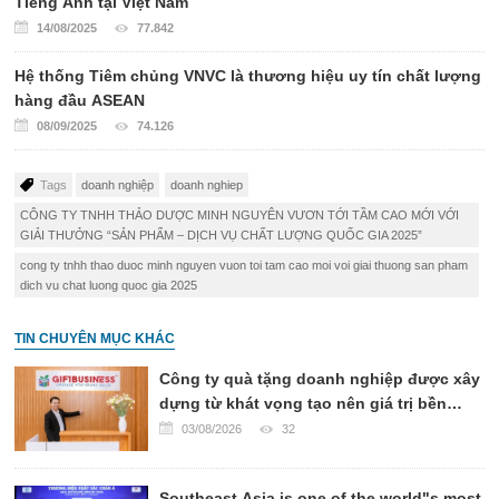
Tiếng Anh tại Việt Nam
14/08/2025
77.842
Hệ thống Tiêm chủng VNVC là thương hiệu uy tín chất lượng
hàng đầu ASEAN
08/09/2025
74.126
Tags
doanh nghiệp
doanh nghiep
CÔNG TY TNHH THẢO DƯỢC MINH NGUYÊN VƯƠN TỚI TẦM CAO MỚI VỚI
GIẢI THƯỞNG “SẢN PHẨM – DỊCH VỤ CHẤT LƯỢNG QUỐC GIA 2025”
cong ty tnhh thao duoc minh nguyen vuon toi tam cao moi voi giai thuong san pham
dich vu chat luong quoc gia 2025
TIN CHUYÊN MỤC KHÁC
Công ty quà tặng doanh nghiệp được xây
dựng từ khát vọng tạo nên giá trị bền
vững
03/08/2026
32
Southeast Asia is one of the world"s most