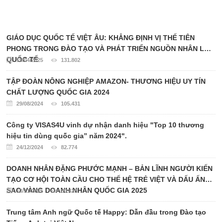
GIÁO DỤC QUỐC TẾ VIỆT ÂU: KHẲNG ĐỊNH VỊ THẾ TIÊN
PHONG TRONG ĐÀO TẠO VÀ PHÁT TRIỂN NGUỒN NHÂN LỰC
QUỐC TẾ
15/04/2025
131.802
TẬP ĐOÀN NÔNG NGHIỆP AMAZON- THƯƠNG HIỆU UY TÍN
CHẤT LƯỢNG QUỐC GIA 2024
29/08/2024
105.431
Công ty VISAS4U vinh dự nhận danh hiệu "Top 10 thương
hiệu tin dùng quốc gia” năm 2024".
24/12/2024
82.774
DOANH NHÂN ĐẶNG PHƯỚC MẠNH – BẢN LĨNH NGƯỜI KIẾN
TẠO CƠ HỘI TOÀN CẦU CHO THẾ HỆ TRẺ VIỆT VÀ DẤU ẤN
SAO VÀNG DOANH NHÂN QUỐC GIA 2025
13/11/2025
80.428
Trung tâm Anh ngữ Quốc tế Happy: Dẫn đầu trong Đào tạo