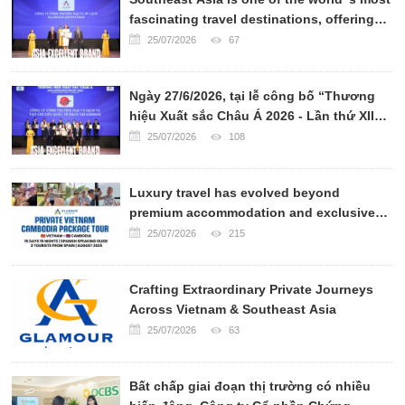
fascinating travel destinations, offering
breathtaking landscapes, rich cultural
25/07/2026
67
heritage, world-renowned cuisine, and
warm hospitality.
Ngày 27/6/2026, tại lễ công bố “Thương
hiệu Xuất sắc Châu Á 2026 - Lần thứ XII”,
CÔNG TY VẬN CHUYỂN QUỐC TẾ PHAN
25/07/2026
108
TRÍ EXPRESS đã chính thức được xướng
tên ở hạng mục TOP 10 CÔNG TY VẬN
Luxury travel has evolved beyond
CHUYỂN UY TÍN CHÂU Á 2026.
premium accommodation and exclusive
transportation. Today, sophisticated
25/07/2026
215
travelers seek authentic experiences,
personalized services, and meaningful
Crafting Extraordinary Private Journeys
cultural connections.
Across Vietnam & Southeast Asia
25/07/2026
63
Bất chấp giai đoạn thị trường có nhiều