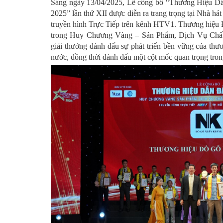
Sáng ngày 13/04/2025, Lễ công bố “Thương Hiệu D
2025” lần thứ XII được diễn ra trang trọng tại Nhà h
truyền hình Trực Tiếp trên kênh HTV1. Thương hiệ
trong Huy Chương Vàng – Sản Phẩm, Dịch Vụ Chất
giải thưởng đánh dấu sự phát triển bền vững của t
nước, đồng thời đánh dấu một cột mốc quan trọng trong