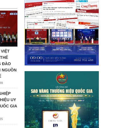
 VIỆT
 THẾ
G ĐÀO
N NGUỒN
Ế
89
GHIỆP
HIỆU UY
UỐC GIA
25