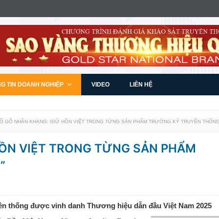
G TIN DOANH NGHIỆP
VIDEO
LIÊN HỆ
ĐỒ GỖ NHÂN KHANG: GIỮ HỒN VIỆT TRONG TỪNG SẢN PHẨM TRƯỜNG KỶ TRUYỀN THỐNG
HỒN VIỆT TRONG TỪNG SẢN PHẨM
”
ền thống được vinh danh Thương hiệu dẫn đầu Việt Nam 2025