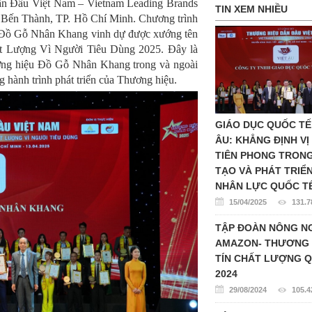
ẫn Đầu Việt Nam – Vietnam Leading Brands
TIN XEM NHIỀU
át Bến Thành, TP. Hồ Chí Minh. Chương trình
u Đồ Gỗ Nhân Khang vinh dự được xướng tên
 Lượng Vì Người Tiêu Dùng 2025. Đây là
hương hiệu Đồ Gỗ Nhân Khang trong và ngoài
 hành trình phát triển của Thương hiệu.
GIÁO DỤC QUỐC TẾ
ÂU: KHẲNG ĐỊNH VỊ
TIÊN PHONG TRON
TẠO VÀ PHÁT TRIỂ
NHÂN LỰC QUỐC T
15/04/2025
131.7
TẬP ĐOÀN NÔNG N
AMAZON- THƯƠNG 
TÍN CHẤT LƯỢNG Q
2024
29/08/2024
105.4