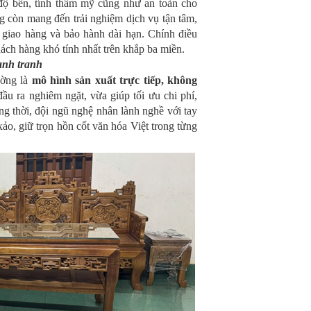
 độ bền, tính thẩm mỹ cũng như an toàn cho
 còn mang đến trải nghiệm dịch vụ tận tâm,
n giao hàng và bảo hành dài hạn. Chính điều
ch hàng khó tính nhất trên khắp ba miền.
cạnh tranh
ường là
mô hình sản xuất trực tiếp, không
ầu ra nghiêm ngặt, vừa giúp tối ưu chi phí,
g thời, đội ngũ nghệ nhân lành nghề với tay
o, giữ trọn hồn cốt văn hóa Việt trong từng