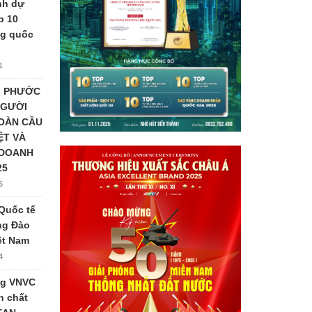
nh dự
p 10
ng quốc
1
G PHƯỚC
NGƯỜI
TOÀN CẦU
ỆT VÀ
 DOANH
25
6
Quốc tế
ng Đào
iệt Nam
4
ng VNVC
n chất