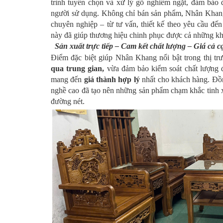
trình tuyển chọn và xử lý gỗ nghiêm ngặt, đảm bảo
người sử dụng. Không chỉ bán sản phẩm, Nhân Khang
chuyên nghiệp – từ tư vấn, thiết kế theo yêu cầu đế
này đã giúp thương hiệu chinh phục được cả những khá
Sản xuất trực tiếp – Cam kết chất lượng – Giá cả 
Điểm đặc biệt giúp Nhân Khang nổi bật trong thị tr
qua trung gian
,
vừa đảm bảo kiểm soát chất lượng đ
mang đến
giá thành hợp lý
nhất cho khách hàng. Đồn
nghề cao đã tạo nên những sản phẩm chạm khắc tinh xả
đường nét.