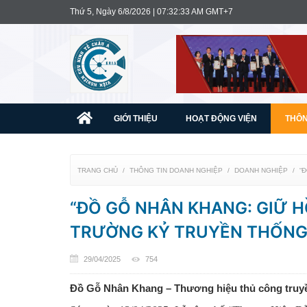
Thứ 5, Ngày 6/8/2026 | 07:32:34 AM GMT+7
GIỚI THIỆU
HOẠT ĐỘNG VIỆN
THÔN
TRANG CHỦ
THÔNG TIN DOANH NGHIỆP
DOANH NGHIỆP
“
“ĐỒ GỖ NHÂN KHANG: GIỮ 
TRƯỜNG KỶ TRUYỀN THỐNG
29/04/2025
754
Đồ Gỗ Nhân Khang – Thương hiệu thủ công truy