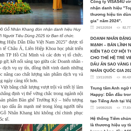
Công ty VISAS4U vi
nhận danh hiệu "To
thương hiệu tin dù
gia” năm 2024".
24/12/2024
82.77
Đồ Gỗ Nhân Khang đón nhận danh hiệu Huy
 Người Tiêu Dùng 2025 từ Ban tổ chức.
DOANH NHÂN ĐẶN
hương Hiệu Dẫn Đầu Việt Nam 2025” được tổ
MẠNH – BẢN LĨNH 
 tế Châu Á, Liên Hiệp Khoa học phát triển
KIẾN TẠO CƠ HỘI 
nh TP Hồ Chí Minh và các đơn vị tổ chức.
CHO THẾ HỆ TRẺ VI
 gỡ, kết nối sáng tạo giữa các Doanh nhân -
DẤU ẤN SAO VÀNG
 dịch vụ uy tín, đồng thời vinh danh những
NHÂN QUỐC GIA 20
ệc nâng cao chất lượng sản phẩm dịch vụ và
13/11/2025
80.42
g ngày càng tốt hơn.
ệt bằng chất lượng vượt trội và triết lý làm
Trung tâm Anh ngữ 
hẳng định vị thế vững chắc trong ngành nội
Happy: Dẫn đầu tro
g sản phẩm Bàn ghế Trường Kỷ – biểu tượng
tạo Tiếng Anh tại V
u tạo dấu ấn mạnh mẽ trong lòng người tiêu
14/08/2025
77.83
ồ Gỗ Nhân Khang khi không chỉ chinh phục
Hệ thống Tiêm chủ
c tế.
là thương hiệu uy tí