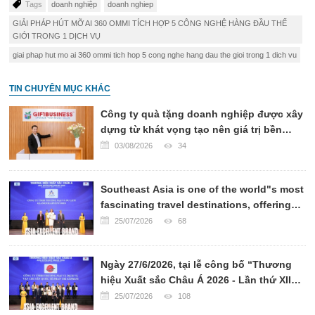
Tags
doanh nghiệp
doanh nghiep
GIẢI PHÁP HÚT MỠ AI 360 OMMI TÍCH HỢP 5 CÔNG NGHỆ HÀNG ĐẦU THẾ
GIỚI TRONG 1 DỊCH VỤ
giai phap hut mo ai 360 ommi tich hop 5 cong nghe hang dau the gioi trong 1 dich vu
TIN CHUYÊN MỤC KHÁC
Công ty quà tặng doanh nghiệp được xây
dựng từ khát vọng tạo nên giá trị bền
vững
03/08/2026
34
Southeast Asia is one of the world"s most
fascinating travel destinations, offering
breathtaking landscapes, rich cultural
25/07/2026
68
heritage, world-renowned cuisine, and
warm hospitality.
Ngày 27/6/2026, tại lễ công bố “Thương
hiệu Xuất sắc Châu Á 2026 - Lần thứ XII”,
CÔNG TY VẬN CHUYỂN QUỐC TẾ PHAN
25/07/2026
108
TRÍ EXPRESS đã chính thức được xướng