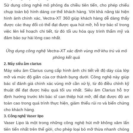
Sử dụng công nghệ mô phỏng đa chiều tiên tiến, cho phép chiếu
chụp toàn bộ hình dáng cơ thể khách hàng. Với khả năng tái hiện
hình ảnh chính xác, Vectra-XT 360 giúp khách hàng dễ dàng thấy
được các thay đổi có thể đạt được qua hút mỡ, hỗ trợ bác sĩ trong
việc lên kế hoạch chi tiết, từ đó tối ưu hóa quy trình thẩm mỹ và
đảm bảo sự hài lòng cao nhất.
Ứng dụng công nghệ Vectra-XT xác định vùng mỡ khu trú và mô
phỏng kết quả
2. Máy siêu âm clarius
Máy siêu âm Clarius cung cấp hình ảnh chi tiết về độ dày của lớp
mỡ và mức độ giãn của cơ thành bụng dưới. Công nghệ này giúp
bác sĩ đánh giá chính xác vùng mỡ cần xử lý, từ đó điều chỉnh kỹ
thuật để đạt được hiệu quả tối ưu nhất. Siêu âm Clarius hỗ trợ
định hướng trước khi bác sĩ can thiệp hút mỡ, để đạt được độ an
toàn cao trong quá trình thực hiện, giảm thiểu rủi ro và biến chứng
cho khách hàng.
3. Công nghệ Vaser lipo
Vaser Lipo là một trong những công nghệ hút mỡ không xâm lấn
tiên tiến nhất trên thế giới, cho phép loại bỏ mỡ thừa nhanh chóng