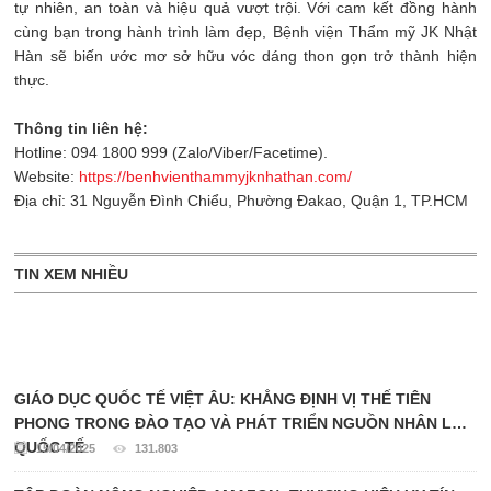
tự nhiên, an toàn và hiệu quả vượt trội. Với cam kết đồng hành
cùng bạn trong hành trình làm đẹp, Bệnh viện Thẩm mỹ JK Nhật
Hàn sẽ biến ước mơ sở hữu vóc dáng thon gọn trở thành hiện
thực.
Thông tin liên hệ:
Hotline: 094 1800 999 (Zalo/Viber/Facetime).
Website:
https://benhvienthammyjknhathan.com/
Địa chỉ: 31 Nguyễn Đình Chiểu, Phường Đakao, Quận 1, TP.HCM
TIN XEM NHIỀU
GIÁO DỤC QUỐC TẾ VIỆT ÂU: KHẲNG ĐỊNH VỊ THẾ TIÊN
PHONG TRONG ĐÀO TẠO VÀ PHÁT TRIỂN NGUỒN NHÂN LỰC
QUỐC TẾ
15/04/2025
131.803