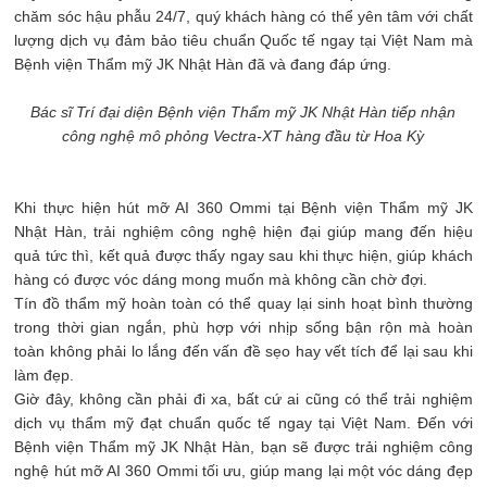
chăm sóc hậu phẫu 24/7, quý khách hàng có thể yên tâm với chất
lượng dịch vụ đảm bảo tiêu chuẩn Quốc tế ngay tại Việt Nam mà
Bệnh viện Thẩm mỹ JK Nhật Hàn đã và đang đáp ứng.
Bác sĩ Trí đại diện
Bệnh viện Thẩm mỹ JK Nhật Hàn tiếp nhận
công nghệ mô phỏng Vectra-XT
hàng đầu từ Hoa Kỳ
Khi thực hiện hút mỡ AI 360 Ommi tại Bệnh viện Thẩm mỹ JK
Nhật Hàn, trải nghiệm công nghệ hiện đại giúp mang đến hiệu
quả tức thì, kết quả được thấy ngay sau khi thực hiện, giúp khách
hàng có được vóc dáng mong muốn mà không cần chờ đợi.
Tín đồ thẩm mỹ hoàn toàn có thể quay lại sinh hoạt bình thường
trong thời gian ngắn, phù hợp với nhịp sống bận rộn mà hoàn
toàn không phải lo lắng đến vấn đề sẹo hay vết tích để lại sau khi
làm đẹp.
Giờ đây, không cần phải đi xa, bất cứ ai cũng có thể trải nghiệm
dịch vụ thẩm mỹ đạt chuẩn quốc tế ngay tại Việt Nam. Đến với
Bệnh viện Thẩm mỹ JK Nhật Hàn, bạn sẽ được trải nghiệm công
nghệ hút mỡ AI 360 Ommi tối ưu, giúp mang lại một vóc dáng đẹp