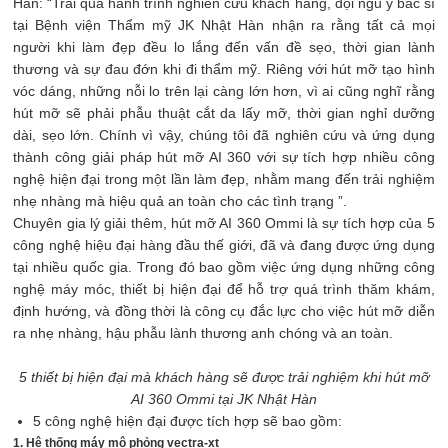
Hàn: “Trải qua hành trình nghiên cứu khách hàng, đội ngũ y bác sĩ
tại Bệnh viện Thẩm mỹ JK Nhật Hàn nhận ra rằng tất cả mọi
người khi làm đẹp đều lo lắng đến vấn đề sẹo, thời gian lành
thương và sự đau đớn khi đi thẩm mỹ. Riêng với hút mỡ tạo hình
vóc dáng, những nỗi lo trên lại càng lớn hơn, vì ai cũng nghĩ rằng
hút mỡ sẽ phải phẫu thuật cắt da lấy mỡ, thời gian nghỉ dưỡng
dài, sẹo lớn. Chính vì vậy, chúng tôi đã nghiên cứu và ứng dụng
thành công giải pháp hút mỡ AI 360 với sự tích hợp nhiều công
nghệ hiện đại trong một lần làm đẹp, nhằm mang đến trải nghiệm
nhẹ nhàng mà hiệu quả an toàn cho các tình trạng ”.
Chuyên gia lý giải thêm, hút mỡ AI 360 Ommi là sự tích hợp của 5
công nghệ hiệu đại hàng đầu thế giới, đã và đang được ứng dụng
tại nhiều quốc gia. Trong đó bao gồm việc ứng dụng những công
nghệ máy móc, thiết bị hiện đại để hỗ trợ quá trình thăm khám,
định hướng, và đồng thời là công cụ đắc lực cho việc hút mỡ diễn
ra nhẹ nhàng, hậu phẫu lành thương anh chóng và an toàn.
5 thiết bị hiện đại mà khách hàng sẽ được trải nghiệm khi hút mỡ
AI 360 Ommi tại JK Nhật Hàn
5 công nghệ hiện đại được tích hợp sẽ bao gồm:
1. Hệ thống máy mô phỏng vectra-xt