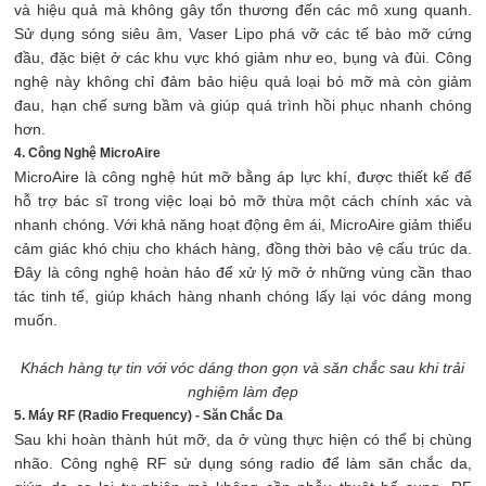
và hiệu quả mà không gây tổn thương đến các mô xung quanh.
Sử dụng sóng siêu âm, Vaser Lipo phá vỡ các tế bào mỡ cứng
đầu, đặc biệt ở các khu vực khó giảm như eo, bụng và đùi. Công
nghệ này không chỉ đảm bảo hiệu quả loại bỏ mỡ mà còn giảm
đau, hạn chế sưng bầm và giúp quá trình hồi phục nhanh chóng
hơn.
4. Công Nghệ MicroAire
MicroAire là công nghệ hút mỡ bằng áp lực khí, được thiết kế để
hỗ trợ bác sĩ trong việc loại bỏ mỡ thừa một cách chính xác và
nhanh chóng. Với khả năng hoạt động êm ái, MicroAire giảm thiểu
cảm giác khó chịu cho khách hàng, đồng thời bảo vệ cấu trúc da.
Đây là công nghệ hoàn hảo để xử lý mỡ ở những vùng cần thao
tác tinh tế, giúp khách hàng nhanh chóng lấy lại vóc dáng mong
muốn.
Khách hàng tự tin với vóc dáng thon gọn và săn chắc sau khi trải
nghiệm làm đẹp
5. Máy RF (Radio Frequency) - Săn Chắc Da
Sau khi hoàn thành hút mỡ, da ở vùng thực hiện có thể bị chùng
nhão. Công nghệ RF sử dụng sóng radio để làm săn chắc da,