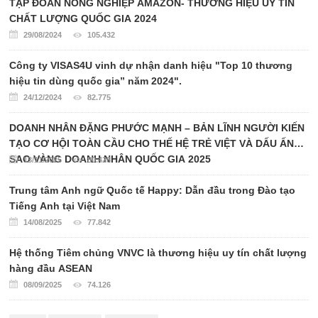
TẬP ĐOÀN NÔNG NGHIỆP AMAZON- THƯƠNG HIỆU UY TÍN
CHẤT LƯỢNG QUỐC GIA 2024
29/08/2024
105.432
Công ty VISAS4U vinh dự nhận danh hiệu "Top 10 thương
hiệu tin dùng quốc gia” năm 2024".
24/12/2024
82.775
DOANH NHÂN ĐẶNG PHƯỚC MẠNH – BẢN LĨNH NGƯỜI KIẾN
TẠO CƠ HỘI TOÀN CẦU CHO THẾ HỆ TRẺ VIỆT VÀ DẤU ẤN
SAO VÀNG DOANH NHÂN QUỐC GIA 2025
13/11/2025
80.428
Trung tâm Anh ngữ Quốc tế Happy: Dẫn đầu trong Đào tạo
Tiếng Anh tại Việt Nam
14/08/2025
77.842
Hệ thống Tiêm chủng VNVC là thương hiệu uy tín chất lượng
hàng đầu ASEAN
08/09/2025
74.126