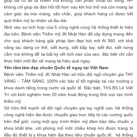
giúp da co lại tự nhiên mà không cần phẫu thuật bổ sung. RF
không chỉ giúp da đàn hồi tốt hơn sau khi hút mỡ mà còn mang lại
cảm giác da mịn màng, săn chắc, giúp khách hàng có được kết
quả thẩm mỹ tự nhiên và lâu dài.
Nhờ vào sự tích hợp của 5 công nghệ cùng hệ thống thiết bị hiện
đại trên, Bệnh viện Thẩm mỹ JK Nhật Hàn đã xây dựng mang đến
cho quý khách hàng giải pháp làm đẹp hút mỡ AI 360, với khả
năng tạc dáng cơ thể, siết bụng, siết bắp tay, siết đùi, siết nọng
cằm mà không để lại bất kỳ vết tích nào của sẹo, đặc biệt chỉ cần
thực hiện một lần sẽ mang lại hiệu quả ngay.
Yên tâm làm đẹp chuẩn Quốc tế ngay tại Việt Nam
Bệnh viện Thẩm mỹ JK Nhật Hàn sở hữu đội ngũ chuyên gia TAY
VÀNG – TÂM SÁNG, 100% các bác sĩ tốt nghiệp tại các trường y
khoa danh tiếng trong nước và quốc tế. Đặc biệt, ThS.BS Lê Viết
Trí với kinh nghiệm hơn 20 năm hoạt động trong lĩnh vực tạo hình
thẩm mỹ.
Sở hữu thế mạnh về đội ngũ chuyên gia tay nghề cao, hệ thống
công nghệ hiện đại được chuyển giao trực tiếp từ các cường quốc
trên thế giới, cùng một quy trình thẩm mỹ đảm bảo tiêu chuẩn y
khoa khắt khe, với phòng mổ một chiều khép kín được trang bị
đầy đủ thiết bị y khoa hiện đại theo tiêu chuẩn quốc tế, hệ thống