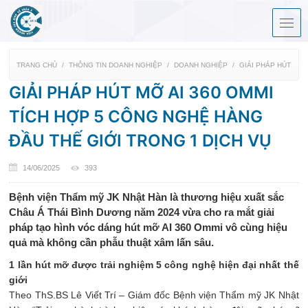
TRANG CHỦ
THÔNG TIN DOANH NGHIỆP
DOANH NGHIỆP
GIẢI PHÁP HÚT MỠ 
GIẢI PHÁP HÚT MỠ AI 360 OMMI
TÍCH HỢP 5 CÔNG NGHỆ HÀNG
ĐẦU THẾ GIỚI TRONG 1 DỊCH VỤ
14/06/2025
393
Bệnh viện Thẩm mỹ JK Nhật Hàn là thương hiệu xuất sắc
Châu Á Thái Bình Dương năm 2024 vừa cho ra mắt giải
pháp tạo hình vóc dáng hút mỡ AI 360 Ommi vô cùng hiệu
quả mà không cần phẫu thuật xâm lấn sâu.
1 lần hút mỡ được trải nghiệm 5 công nghệ hiện đại nhất thế
giới
Theo ThS.BS Lê Viết Trí – Giám đốc Bệnh viện Thẩm mỹ JK Nhật