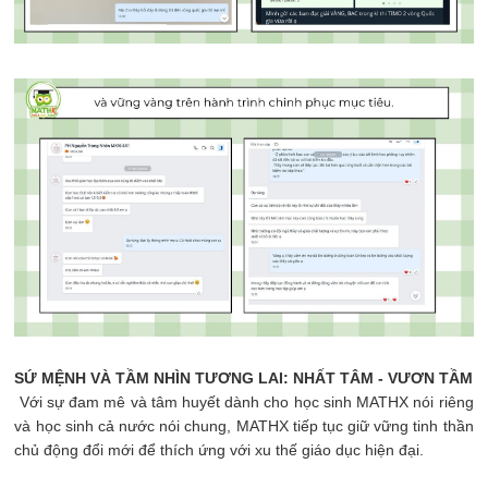
SỨ MỆNH VÀ TẦM NHÌN TƯƠNG LAI: NHẤT TÂM - VƯƠN TẦM
Với sự đam mê và tâm huyết dành cho học sinh MATHX nói riêng
và học sinh cả nước nói chung, MATHX tiếp tục giữ vững tinh thần
chủ động đổi mới để thích ứng với xu thế giáo dục hiện đại.