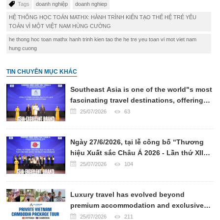
Tags
doanh nghiệp
doanh nghiep
HỆ THỐNG HỌC TOÁN MATHX: HÀNH TRÌNH KIẾN TẠO THẾ HỆ TRẺ YÊU
TOÁN VÌ MỘT VIỆT NAM HÙNG CƯỜNG
he thong hoc toan mathx hanh trinh kien tao the he tre yeu toan vi mot viet nam
hung cuong
TIN CHUYÊN MỤC KHÁC
Southeast Asia is one of the world"s most
fascinating travel destinations, offering
breathtaking landscapes, rich cultural
25/07/2026
63
heritage, world-renowned cuisine, and
warm hospitality.
Ngày 27/6/2026, tại lễ công bố “Thương
hiệu Xuất sắc Châu Á 2026 - Lần thứ XII”,
CÔNG TY VẬN CHUYỂN QUỐC TẾ PHAN
25/07/2026
104
TRÍ EXPRESS đã chính thức được xướng
tên ở hạng mục TOP 10 CÔNG TY VẬN
Luxury travel has evolved beyond
CHUYỂN UY TÍN CHÂU Á 2026.
premium accommodation and exclusive
transportation. Today, sophisticated
25/07/2026
211