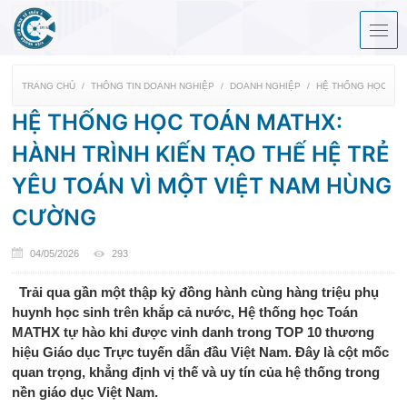
TRANG CHỦ
THÔNG TIN DOANH NGHIỆP
DOANH NGHIỆP
HỆ THỐNG HỌC TOÁ
HỆ THỐNG HỌC TOÁN MATHX:
HÀNH TRÌNH KIẾN TẠO THẾ HỆ TRẺ
YÊU TOÁN VÌ MỘT VIỆT NAM HÙNG
CƯỜNG
04/05/2026
293
Trải qua gần một thập kỷ đồng hành cùng hàng triệu phụ
huynh học sinh trên khắp cả nước, Hệ thống học Toán
MATHX tự hào khi được vinh danh trong TOP 10 thương
hiệu Giáo dục Trực tuyến dẫn đầu Việt Nam. Đây là cột mốc
quan trọng, khẳng định vị thế và uy tín của hệ thống trong
nền giáo dục Việt Nam.