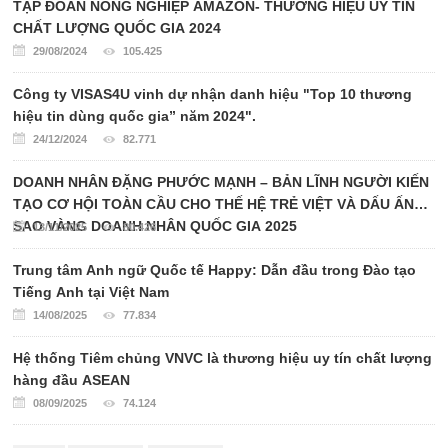
TẬP ĐOÀN NÔNG NGHIỆP AMAZON- THƯƠNG HIỆU UY TÍN
CHẤT LƯỢNG QUỐC GIA 2024
29/08/2024
105.425
Công ty VISAS4U vinh dự nhận danh hiệu "Top 10 thương
hiệu tin dùng quốc gia” năm 2024".
24/12/2024
82.771
DOANH NHÂN ĐẶNG PHƯỚC MẠNH – BẢN LĨNH NGƯỜI KIẾN
TẠO CƠ HỘI TOÀN CẦU CHO THẾ HỆ TRẺ VIỆT VÀ DẤU ẤN
SAO VÀNG DOANH NHÂN QUỐC GIA 2025
13/11/2025
80.426
Trung tâm Anh ngữ Quốc tế Happy: Dẫn đầu trong Đào tạo
Tiếng Anh tại Việt Nam
14/08/2025
77.834
Hệ thống Tiêm chủng VNVC là thương hiệu uy tín chất lượng
hàng đầu ASEAN
08/09/2025
74.124