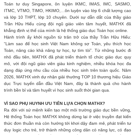
Toán tư duy Singapore, ôn luyện IKMC, IMAS, IMC, SASMO,
ITMC, VTMO, TIMO, HKIMO,…ôn luyện vào lớp 6 chất lượng cao
và lớp 10 THPT, lớp 10 chuyên. Dưới sự dẫn dắt của thầy giáo
Trần Hữu Hiếu cùng đội ngũ giáo viên tâm huyết, MATHX đã
khẳng định vị thế của mình là hệ thống giáo dục Toán học online.
Hành trình ấy khởi nguồn từ trăn trở của thầy Trần Hữu Hiếu:
“Làm sao để học sinh Việt Nam không sợ Toán, yêu thích học
Toán, nâng cáo khả năng tự học, tự tìm tòi”. Từ những bước đi
nhỏ đầu tiên, MATHX đã phát triển thành tổ chức giáo dục quy
mô, với đội ngũ giáo viên giàu kinh nghiệm, nhiều khóa học đa
dạng đáp ứng nhu cầu của nhiều học sinh trên toàn quốc. Năm
2026, MATHX vinh dự nhận giải thưởng TOP 10 thương hiệu Giáo
dục Trực tuyến dẫn đầu Việt Nam, đây là thành quả cho hành
trình bền bỉ và tâm huyết vì học sinh suốt thời gian qua.
VÌ SAO PHỤ HUYNH ƯU TIÊN LỰA CHỌN MATHX?
Ra đời với sứ mệnh kiến tạo một môi trường giáo dục bền vững,
Hệ thống Toán học MATHX không dừng lại ở việc truyền đạt kiến
thức đơn thuần mà còn hướng tới khơi dậy đam mê, phát triển tư
duy logic cho trẻ, trở thành những công dân có năng lực, có đạo