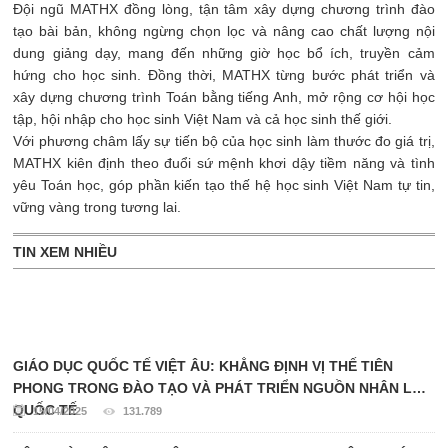
Đội ngũ MATHX đồng lòng, tận tâm xây dựng chương trình đào
tạo bài bản, không ngừng chọn lọc và nâng cao chất lượng nội
dung giảng dạy, mang đến những giờ học bổ ích, truyền cảm
hứng cho học sinh. Đồng thời, MATHX từng bước phát triển và
xây dựng chương trình Toán bằng tiếng Anh, mở rộng cơ hội học
tập, hội nhập cho học sinh Việt Nam và cả học sinh thế giới.
Với phương châm lấy sự tiến bộ của học sinh làm thước đo giá trị,
MATHX kiên định theo đuổi sứ mệnh khơi dậy tiềm năng và tình
yêu Toán học, góp phần kiến tạo thế hệ học sinh Việt Nam tự tin,
vững vàng trong tương lai.
TIN XEM NHIỀU
GIÁO DỤC QUỐC TẾ VIỆT ÂU: KHẲNG ĐỊNH VỊ THẾ TIÊN
PHONG TRONG ĐÀO TẠO VÀ PHÁT TRIỂN NGUỒN NHÂN LỰC
QUỐC TẾ
15/04/2025
131.789