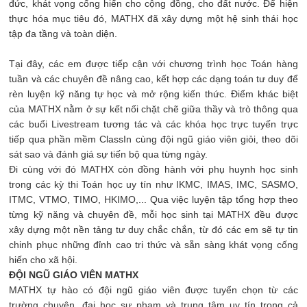
đức, khát vọng cống hiến cho cộng đồng, cho đất nước. Để hiện
thực hóa mục tiêu đó, MATHX đã xây dựng một hệ sinh thái học
tập đa tầng và toàn diện.
Tại đây, các em được tiếp cận với chương trình học Toán hàng
tuần và các chuyên đề nâng cao, kết hợp các dạng toán tư duy để
rèn luyện kỹ năng tự học và mở rộng kiến thức. Điểm khác biệt
của MATHX nằm ở sự kết nối chặt chẽ giữa thầy và trò thông qua
các buổi Livestream tương tác và các khóa học trực tuyến trực
tiếp qua phần mềm ClassIn cùng đội ngũ giáo viên giỏi, theo dõi
sát sao và đánh giá sự tiến bộ qua từng ngày.
Đi cùng với đó MATHX còn đồng hành với phụ huynh học sinh
trong các kỳ thi Toán học uy tín như IKMC, IMAS, IMC, SASMO,
ITMC, VTMO, TIMO, HKIMO,... Qua việc luyện tập tổng hợp theo
từng kỹ năng và chuyên đề, mỗi học sinh tại MATHX đều được
xây dựng một nền tảng tư duy chắc chắn, từ đó các em sẽ tự tin
chinh phục những đỉnh cao tri thức và sẵn sàng khát vọng cống
hiến cho xã hội.
ĐỘI NGŨ GIÁO VIÊN MATHX
MATHX tự hào có đội ngũ giáo viên được tuyển chọn từ các
trường chuyên, đại học sư phạm và trung tâm uy tín trong cả