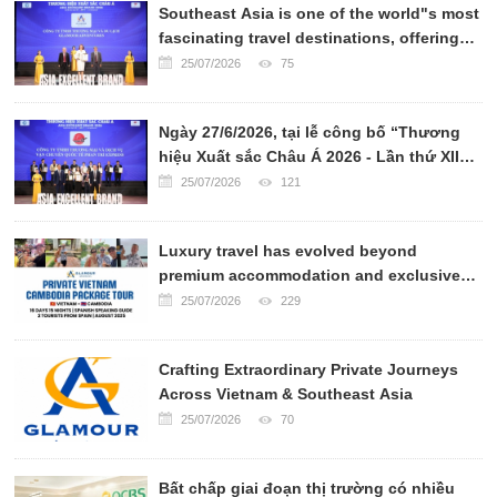
Southeast Asia is one of the world"s most
fascinating travel destinations, offering
breathtaking landscapes, rich cultural
25/07/2026
75
heritage, world-renowned cuisine, and
warm hospitality.
Ngày 27/6/2026, tại lễ công bố “Thương
hiệu Xuất sắc Châu Á 2026 - Lần thứ XII”,
CÔNG TY VẬN CHUYỂN QUỐC TẾ PHAN
25/07/2026
121
TRÍ EXPRESS đã chính thức được xướng
tên ở hạng mục TOP 10 CÔNG TY VẬN
Luxury travel has evolved beyond
CHUYỂN UY TÍN CHÂU Á 2026.
premium accommodation and exclusive
transportation. Today, sophisticated
25/07/2026
229
travelers seek authentic experiences,
personalized services, and meaningful
Crafting Extraordinary Private Journeys
cultural connections.
Across Vietnam & Southeast Asia
25/07/2026
70
Bất chấp giai đoạn thị trường có nhiều