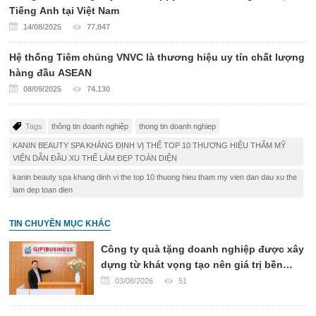
Tiếng Anh tại Việt Nam
14/08/2025
77.847
Hệ thống Tiêm chủng VNVC là thương hiệu uy tín chất lượng
hàng đầu ASEAN
08/09/2025
74.130
Tags
thông tin doanh nghiệp
thong tin doanh nghiep
KANIN BEAUTY SPA KHẲNG ĐỊNH VỊ THẾ TOP 10 THƯƠNG HIỆU THẨM MỸ
VIỆN DẪN ĐẦU XU THẾ LÀM ĐẸP TOÀN DIỆN
kanin beauty spa khang dinh vi the top 10 thuong hieu tham my vien dan dau xu the
lam dep toan dien
TIN CHUYÊN MỤC KHÁC
Công ty quà tặng doanh nghiệp được xây
dựng từ khát vọng tạo nên giá trị bền
vững
03/08/2026
51