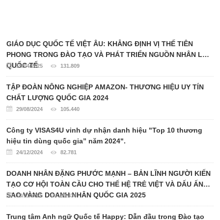
GIÁO DỤC QUỐC TẾ VIỆT ÂU: KHẲNG ĐỊNH VỊ THẾ TIÊN
PHONG TRONG ĐÀO TẠO VÀ PHÁT TRIỂN NGUỒN NHÂN LỰC
QUỐC TẾ
15/04/2025
131.809
TẬP ĐOÀN NÔNG NGHIỆP AMAZON- THƯƠNG HIỆU UY TÍN
CHẤT LƯỢNG QUỐC GIA 2024
29/08/2024
105.440
Công ty VISAS4U vinh dự nhận danh hiệu "Top 10 thương
hiệu tin dùng quốc gia” năm 2024".
24/12/2024
82.781
DOANH NHÂN ĐẶNG PHƯỚC MẠNH – BẢN LĨNH NGƯỜI KIẾN
TẠO CƠ HỘI TOÀN CẦU CHO THẾ HỆ TRẺ VIỆT VÀ DẤU ẤN
SAO VÀNG DOANH NHÂN QUỐC GIA 2025
13/11/2025
80.434
Trung tâm Anh ngữ Quốc tế Happy: Dẫn đầu trong Đào tạo