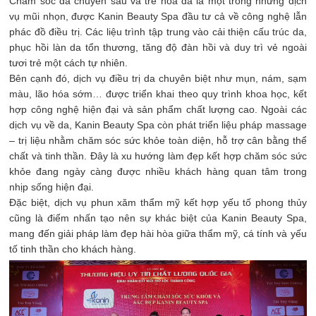
Chăm sóc da chuyên sâu và trẻ hóa da là một trong những dịch
vụ mũi nhọn, được Kanin Beauty Spa đầu tư cả về công nghệ lẫn
phác đồ điều trị. Các liệu trình tập trung vào cải thiện cấu trúc da,
phục hồi làn da tổn thương, tăng độ đàn hồi và duy trì vẻ ngoài
tươi trẻ một cách tự nhiên.
Bên cạnh đó, dịch vụ điều trị da chuyên biệt như mụn, nám, sạm
màu, lão hóa sớm… được triển khai theo quy trình khoa học, kết
hợp công nghệ hiện đại và sản phẩm chất lượng cao. Ngoài các
dịch vụ về da, Kanin Beauty Spa còn phát triển liệu pháp massage
– trị liệu nhằm chăm sóc sức khỏe toàn diện, hỗ trợ cân bằng thể
chất và tinh thần. Đây là xu hướng làm đẹp kết hợp chăm sóc sức
khỏe đang ngày càng được nhiều khách hàng quan tâm trong
nhịp sống hiện đại.
Đặc biệt, dịch vụ phun xăm thẩm mỹ kết hợp yếu tố phong thủy
cũng là điểm nhấn tạo nên sự khác biệt của Kanin Beauty Spa,
mang đến giải pháp làm đẹp hài hòa giữa thẩm mỹ, cá tính và yếu
tố tinh thần cho khách hàng.