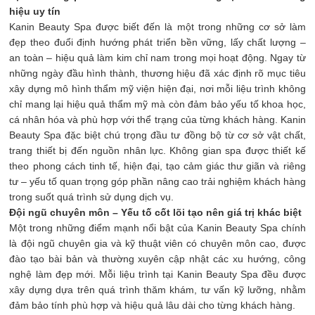
hiệu uy tín
Kanin Beauty Spa được biết đến là một trong những cơ sở làm
đẹp theo đuổi định hướng phát triển bền vững, lấy chất lượng –
an toàn – hiệu quả làm kim chỉ nam trong mọi hoạt động. Ngay từ
những ngày đầu hình thành, thương hiệu đã xác định rõ mục tiêu
xây dựng mô hình thẩm mỹ viện hiện đại, nơi mỗi liệu trình không
chỉ mang lại hiệu quả thẩm mỹ mà còn đảm bảo yếu tố khoa học,
cá nhân hóa và phù hợp với thể trạng của từng khách hàng. Kanin
Beauty Spa đặc biệt chú trọng đầu tư đồng bộ từ cơ sở vật chất,
trang thiết bị đến nguồn nhân lực. Không gian spa được thiết kế
theo phong cách tinh tế, hiện đại, tạo cảm giác thư giãn và riêng
tư – yếu tố quan trọng góp phần nâng cao trải nghiệm khách hàng
trong suốt quá trình sử dụng dịch vụ.
Đội ngũ chuyên môn – Yếu tố cốt lõi tạo nên giá trị khác biệt
Một trong những điểm mạnh nổi bật của Kanin Beauty Spa chính
là đội ngũ chuyên gia và kỹ thuật viên có chuyên môn cao, được
đào tạo bài bản và thường xuyên cập nhật các xu hướng, công
nghệ làm đẹp mới. Mỗi liệu trình tại Kanin Beauty Spa đều được
xây dựng dựa trên quá trình thăm khám, tư vấn kỹ lưỡng, nhằm
đảm bảo tính phù hợp và hiệu quả lâu dài cho từng khách hàng.