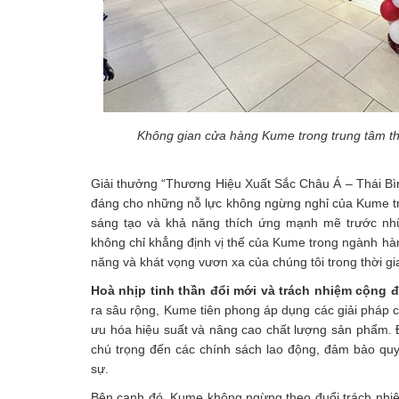
Không gian cửa hàng Kume trong trung tâm t
Giải thưởng “Thương Hiệu Xuất Sắc Châu Á – Thái Bì
đáng cho những nỗ lực không ngừng nghỉ của Kume tron
sáng tạo và khả năng thích ứng mạnh mẽ trước nhữ
không chỉ khẳng định vị thế của Kume trong ngành hàn
năng và khát vọng vươn xa của chúng tôi trong thời gia
Hoà nhịp tinh thần đổi mới và trách nhiệm cộng 
ra sâu rộng, Kume tiên phong áp dụng các giải pháp cô
ưu hóa hiệu suất và nâng cao chất lượng sản phẩm.
chú trọng đến các chính sách lao động, đảm bảo quyề
sự.
Bên cạnh đó, Kume không ngừng theo đuổi trách nhiệm