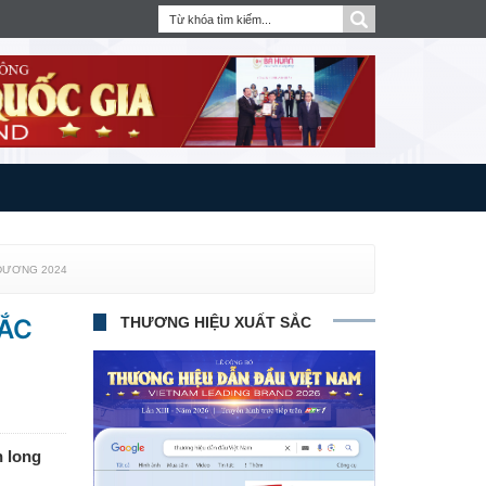
 DƯƠNG 2024
SẮC
THƯƠNG HIỆU XUẤT SẮC
n long