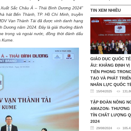
u Xuất Sắc Châu Á – Thái Bình Dương 2024”
TIN XEM NHIỀU
Nhà hát Bến Thành, TP. Hồ Chí Minh, truyền
MDV Vạn Thành Tài đã được vinh danh hạng
h Dương năm 2024. Đây là giải thưởng đánh
me trong và ngoài nước, đồng thời đánh dấu
ủa Kume.
GIÁO DỤC QUỐC TẾ
ÂU: KHẲNG ĐỊNH VỊ
TIÊN PHONG TRON
TẠO VÀ PHÁT TRIỂ
NHÂN LỰC QUỐC T
15/04/2025
131.8
TẬP ĐOÀN NÔNG N
AMAZON- THƯƠNG 
TÍN CHẤT LƯỢNG Q
2024
29/08/2024
105.4