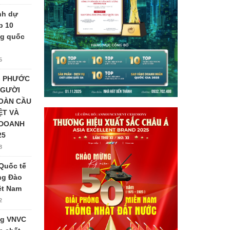
nh dự
p 10
ng quốc
5
G PHƯỚC
NGƯỜI
TOÀN CẦU
ỆT VÀ
 DOANH
25
8
Quốc tế
ng Đào
iệt Nam
2
ng VNVC