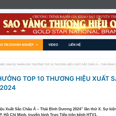
G TIN DOANH NGHIỆP
VIDEO
LIÊN HỆ
UME VINH DỰ NHẬN GIẢI THƯỞNG TOP 10 THƯƠNG HIỆU XUẤT SẮC CHÂU Á – THÁI BÌNH
THƯỞNG TOP 10 THƯƠNG HIỆU XUẤT 
 2024
iệu Xuất Sắc Châu Á – Thái Bình Dương 2024” lần thứ X. Sự kiệ
P. Hồ Chí Minh, truyền hình Trực Tiếp trên kênh HTV1,