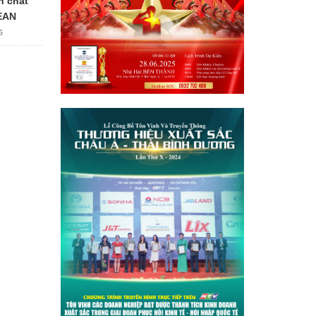
n chất
EAN
6