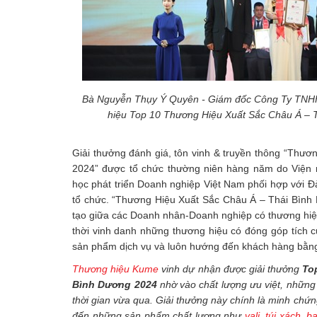
Bà Nguyễn Thụy Ý Quyên - Giám đốc Công Ty TNH
hiệu Top 10 Thương Hiệu Xuất Sắc Châu Á – 
Giải thưởng đánh giá, tôn vinh & truyền thông “Thư
2024” được tổ chức thường niên hàng năm do Viện 
học phát triển Doanh nghiệp Việt Nam phối hợp với Đ
tổ chức. “Thương Hiệu Xuất Sắc Châu Á – Thái Bình D
tạo giữa các Doanh nhân-Doanh nghiệp có thương hiệu
thời vinh danh những thương hiệu có đóng góp tích c
sản phẩm dịch vụ và luôn hướng đến khách hàng bằng
Thương hiệu Kume
vinh dự nhận được giải thưởng
To
Bình Dương 2024
nhờ vào chất lượng ưu việt, những
thời gian vừa qua. Giải thưởng này chính là minh chứ
đến những sản phẩm chất lượng như
vali,
túi xách
,
ba