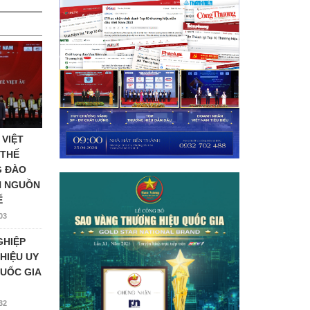
 VIỆT
 THẾ
G ĐÀO
N NGUỒN
Ế
03
GHIỆP
HIỆU UY
UỐC GIA
32