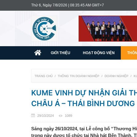
Thứ 6, Ngày 7/8/2026 | 08:35:47 AM GMT+7
GIỚI THIỆU
HOẠT ĐỘNG VIỆN
THÔN
TRANG CHỦ
THÔNG TIN DOANH NGHIỆP
DOANH NGHIỆP
K
KUME VINH DỰ NHẬN GIẢI 
CHÂU Á – THÁI BÌNH DƯƠNG
29/10/2024
1089
Sáng ngày 26/10/2024, tại Lễ công bố “Thương H
trọng này được tổ chức tại Nhà hát Bến Thành, T