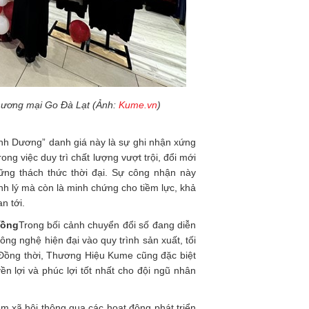
hương mại Go Đà Lạt (Ảnh:
Kume.vn
)
nh Dương” danh giá này là sự ghi nhận xứng
g việc duy trì chất lượng vượt trội, đổi mới
ng thách thức thời đại. Sự công nhận này
h lý mà còn là minh chứng cho tiềm lực, khả
n tới.
đồng
Trong bối cảnh chuyển đổi số đang diễn
ng nghệ hiện đại vào quy trình sản xuất, tối
 Đồng thời, Thương Hiệu Kume cũng đặc biệt
n lợi và phúc lợi tốt nhất cho đội ngũ nhân
 xã hội thông qua các hoạt động phát triển