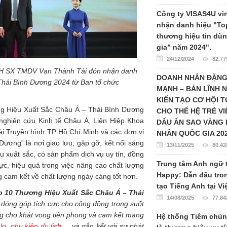
Công ty VISAS4U vi
nhận danh hiệu "To
thương hiệu tin dù
gia” năm 2024".
24/12/2024
82.77
H SX TMDV Vạn Thành Tài đón nhận danh
DOANH NHÂN ĐẶN
Thái Bình Dương 2024 từ Ban tổ chức
MẠNH – BẢN LĨNH 
KIẾN TẠO CƠ HỘI 
ơng Hiệu Xuất Sắc Châu Á – Thái Bình Dương
CHO THẾ HỆ TRẺ VI
nghiên cứu Kinh tế Châu Á, Liên Hiệp Khoa
DẤU ẤN SAO VÀNG
ài Truyền hình TP Hồ Chí Minh và các đơn vị
NHÂN QUỐC GIA 20
ương” là nơi giao lưu, gặp gỡ, kết nối sáng
13/11/2025
80.42
 xuất sắc, có sản phẩm dịch vụ uy tín, đồng
Trung tâm Anh ngữ 
ực, hiệu quả trong việc nâng cao chất lượng
Happy: Dẫn đầu tro
 cam kết về chất lượng ngày càng tốt hơn.
tạo Tiếng Anh tại V
p 10 Thương Hiệu Xuất Sắc Châu Á – Thái
14/08/2025
77.84
 đóng góp tích cực cho cộng đồng trong suốt
ng cho khát vọng tiên phong và cam kết mang
Hệ thống Tiêm chủ
lo
,
phụ kiện du lịch
,... và gắn kết với sự phát