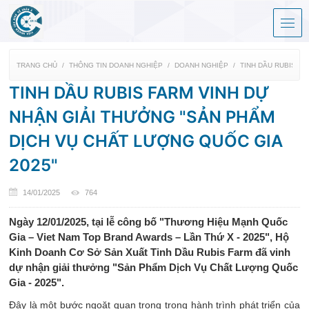
TRANG CHỦ
THÔNG TIN DOANH NGHIỆP
DOANH NGHIỆP
TINH DẦU RUBIS F
TINH DẦU RUBIS FARM VINH DỰ
NHẬN GIẢI THƯỞNG "SẢN PHẨM
DỊCH VỤ CHẤT LƯỢNG QUỐC GIA
2025"
14/01/2025
764
Ngày 12/01/2025, tại lễ công bố "Thương Hiệu Mạnh Quốc
Gia – Viet Nam Top Brand Awards – Lần Thứ X - 2025", Hộ
Kinh Doanh Cơ Sở Sản Xuất Tinh Dầu Rubis Farm đã vinh
dự nhận giải thưởng "Sản Phẩm Dịch Vụ Chất Lượng Quốc
Gia - 2025".
Đây là một bước ngoặt quan trọng trong hành trình phát triển của