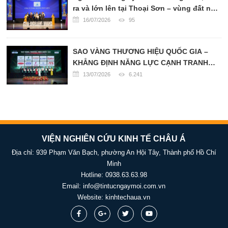
mảng kinh doanh cốt lõi, tạo đà cho giai
ra và lớn lên tại Thoại Sơn – vùng đất nổi
đoạn tăng trưởng mới của Công ty.
tiếng với những cánh đồng lúa trải dài,
16/07/2026
95
những con người chân chất và ý chí bền
bỉ như chính phù sa miền Tây.
SAO VÀNG THƯƠNG HIỆU QUỐC GIA –
KHẲNG ĐỊNH NĂNG LỰC CẠNH TRANH
TRONG KỶ NGUYÊN HỘI NHẬP
13/07/2026
6.241
VIỆN NGHIÊN CỨU KINH TẾ CHÂU Á
Địa chỉ: 939 Phạm Văn Bạch, phường An Hội Tây, Thành phố Hồ Chí
Minh
Hotline:
0938.63.63.98
Email:
info@tintucngaymoi.com.vn
Website:
kinhtechaua.vn