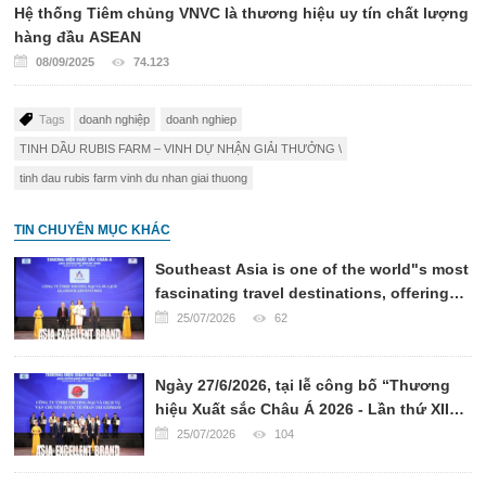
Hệ thống Tiêm chủng VNVC là thương hiệu uy tín chất lượng
hàng đầu ASEAN
08/09/2025
74.123
Tags
doanh nghiệp
doanh nghiep
TINH DẦU RUBIS FARM – VINH DỰ NHẬN GIẢI THƯỞNG \
tinh dau rubis farm vinh du nhan giai thuong
TIN CHUYÊN MỤC KHÁC
Southeast Asia is one of the world"s most
fascinating travel destinations, offering
breathtaking landscapes, rich cultural
25/07/2026
62
heritage, world-renowned cuisine, and
warm hospitality.
Ngày 27/6/2026, tại lễ công bố “Thương
hiệu Xuất sắc Châu Á 2026 - Lần thứ XII”,
CÔNG TY VẬN CHUYỂN QUỐC TẾ PHAN
25/07/2026
104
TRÍ EXPRESS đã chính thức được xướng
tên ở hạng mục TOP 10 CÔNG TY VẬN