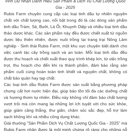
Vinh Dự Nhận Danh Hiệu Sản Phẩm & Dịch Vụ Chất Lượng Quốc
Gia - 2025
Rubis Farm chuyên cung cấp các loại tinh dầu tự nhiên nguyên
chất với chất lượng cao, nổi bật trong đó là các dòng sản phẩm
tinh dầu Tràm, Sả, Bưởi, Lá Ổi, Khuynh Diệp và nhiều loại tinh dầu
thảo dược khác. Các sản phẩm này đều được chiết xuất từ nguồn
dược liệu thiên nhiên, được nuôi trồng tại trang trại Nông Lâm
nghiệp - Sinh thái Rubis Farm, một khu vực chuyên biệt dành cho
việc canh tác cây trồng sạch và an toàn. Mỗi loại tinh dầu đều
được thu hoạch và chiết xuất theo quy trình khép kín, từ việc trồng
trọt, thu hoạch cho đến khi ra thành phẩm, đảm bảo rằng sản
phẩm cuối cùng hoàn toàn tinh khiết và nguyên chất, không có
chất bảo quản hay tạp chất.
Các loại tinh dầu Rubis Farm được sản xuất bằng phương pháp
chưng cất hơi nước hiện đại, giúp bảo tồn tối đa các dưỡng chất
và hương thơm tự nhiên. Điều này không chỉ đảm bảo chất lượng
vượt trội mà còn mang lại những lợi ích tuyệt vời cho sức khỏe,
giúp giảm căng thẳng, thư giãn, chăm sóc sắc đẹp, hỗ trợ làm
sạch không khí và nhiều công dụng khác.
Giải thưởng "Sản Phẩm Dịch Vụ Chất Lượng Quốc Gia - 2025" mà
Rubis Farm nhận được là một minh chứng rõ ràng cho những nỗ