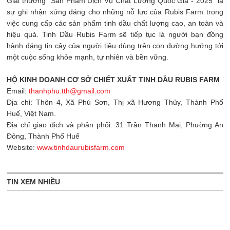
Giải thưởng "Sản Phẩm Dịch Vụ Chất Lượng Quốc Gia - 2025" là
sự ghi nhận xứng đáng cho những nỗ lực của Rubis Farm trong
việc cung cấp các sản phẩm tinh dầu chất lượng cao, an toàn và
hiệu quả. Tinh Dầu Rubis Farm sẽ tiếp tục là người bạn đồng
hành đáng tin cậy của người tiêu dùng trên con đường hướng tới
một cuộc sống khỏe mạnh, tự nhiên và bền vững.
HỘ KINH DOANH CƠ SỞ CHIẾT XUẤT TINH DẦU RUBIS FARM
Email:
thanhphu.tth@gmail.com
Địa chỉ: Thôn 4, Xã Phú Sơn, Thị xã Hương Thủy, Thành Phố
Huế, Việt Nam.
Địa chỉ giao dịch và phân phối: 31 Trần Thanh Mại, Phường An
Đông, Thành Phố Huế
Website:
www.tinhdaurubisfarm.com
TIN XEM NHIỀU