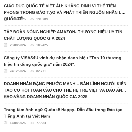
GIÁO DỤC QUỐC TẾ VIỆT ÂU: KHẲNG ĐỊNH VỊ THẾ TIÊN
PHONG TRONG ĐÀO TẠO VÀ PHÁT TRIỂN NGUỒN NHÂN LỰC
QUỐC TẾ
15/04/2025
131.789
TẬP ĐOÀN NÔNG NGHIỆP AMAZON- THƯƠNG HIỆU UY TÍN
CHẤT LƯỢNG QUỐC GIA 2024
29/08/2024
105.425
Công ty VISAS4U vinh dự nhận danh hiệu "Top 10 thương
hiệu tin dùng quốc gia” năm 2024".
24/12/2024
82.771
DOANH NHÂN ĐẶNG PHƯỚC MẠNH – BẢN LĨNH NGƯỜI KIẾN
TẠO CƠ HỘI TOÀN CẦU CHO THẾ HỆ TRẺ VIỆT VÀ DẤU ẤN
SAO VÀNG DOANH NHÂN QUỐC GIA 2025
13/11/2025
80.426
Trung tâm Anh ngữ Quốc tế Happy: Dẫn đầu trong Đào tạo
Tiếng Anh tại Việt Nam
14/08/2025
77.834