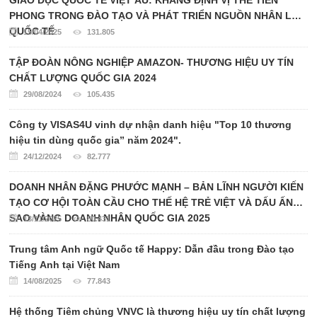
PHONG TRONG ĐÀO TẠO VÀ PHÁT TRIỂN NGUỒN NHÂN LỰC
QUỐC TẾ
15/04/2025
131.805
TẬP ĐOÀN NÔNG NGHIỆP AMAZON- THƯƠNG HIỆU UY TÍN
CHẤT LƯỢNG QUỐC GIA 2024
29/08/2024
105.435
Công ty VISAS4U vinh dự nhận danh hiệu "Top 10 thương
hiệu tin dùng quốc gia” năm 2024".
24/12/2024
82.777
DOANH NHÂN ĐẶNG PHƯỚC MẠNH – BẢN LĨNH NGƯỜI KIẾN
TẠO CƠ HỘI TOÀN CẦU CHO THẾ HỆ TRẺ VIỆT VÀ DẤU ẤN
SAO VÀNG DOANH NHÂN QUỐC GIA 2025
13/11/2025
80.431
Trung tâm Anh ngữ Quốc tế Happy: Dẫn đầu trong Đào tạo
Tiếng Anh tại Việt Nam
14/08/2025
77.843
Hệ thống Tiêm chủng VNVC là thương hiệu uy tín chất lượng