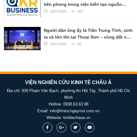
tiên phong trong việc kiến tạo nguồn
tăng vượt bậc so với cùng kỳ năm trước.
nhân lực chất lượng cao và đồng hành
Kết quả này phản ánh hiệu quả từ chiến
16/07/2026
563
cùng doanh nghiệp thích ứng với kỷ
lược tăng vốn, mở rộng quy mô hoạt
nguyên AI.
động và nâng cao năng lực khai thác các
Người đàn ông ấy là Trần Trung Tính, sinh
mảng kinh doanh cốt lõi, tạo đà cho giai
ra và lớn lên tại Thoại Sơn – vùng đất nổi
đoạn tăng trưởng mới của Công ty.
tiếng với những cánh đồng lúa trải dài,
16/07/2026
99
những con người chân chất và ý chí bền
bỉ như chính phù sa miền Tây.
VIỆN NGHIÊN CỨU KINH TẾ CHÂU Á
Địa chỉ: 939 Phạm Văn Bạch, phường An Hội Tây, Thành phố Hồ Chí
Minh
Hotline:
0938.63.63.98
Email:
info@tintucngaymoi.com.vn
Website:
kinhtechaua.vn