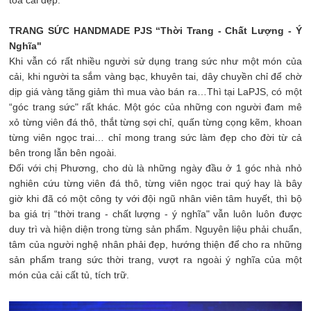
toả cái đẹp.
TRANG SỨC HANDMADE PJS “Thời Trang - Chất Lượng - Ý
Nghĩa"
Khi vẫn có rất nhiều người sử dụng trang sức như một món của
cải, khi người ta sắm vàng bạc, khuyên tai, dây chuyền chỉ để chờ
dịp giá vàng tăng giảm thì mua vào bán ra…Thì tại LaPJS, có một
“góc trang sức" rất khác. Một góc của những con người đam mê
xỏ từng viên đá thô, thắt từng sợi chỉ, quấn từng cọng kẽm, khoan
từng viên ngọc trai… chỉ mong trang sức làm đẹp cho đời từ cả
bên trong lẫn bên ngoài.
Đối với chị Phương, cho dù là những ngày đầu ở 1 góc nhà nhỏ
nghiên cứu từng viên đá thô, từng viên ngọc trai quý hay là bây
giờ khi đã có một công ty với đội ngũ nhân viên tâm huyết, thì bộ
ba giá trị “thời trang - chất lượng - ý nghĩa" vẫn luôn luôn được
duy trì và hiện diện trong từng sản phẩm. Nguyên liệu phải chuẩn,
tâm của người nghệ nhân phải đẹp, hướng thiện để cho ra những
sản phẩm trang sức thời trang, vượt ra ngoài ý nghĩa của một
món của cải cất tủ, tích trữ.