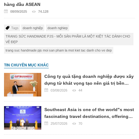
hàng đầu ASEAN
08/09/2025
74.128
Tags
doanh nghiệp
doanh nghiep
TRANG SỨC HANDMADE PJS - MỖI SẢN PHẨM LÀ MỘT KIỆT TÁC DÀNH CHO
VẺ ĐẸP
trang suc handmade pjs moi san pham la mot kiet tac danh cho ve dep
TIN CHUYÊN MỤC KHÁC
Công ty quà tặng doanh nghiệp được xây
dựng từ khát vọng tạo nên giá trị bền
vững
03/08/2026
44
Southeast Asia is one of the world"s most
fascinating travel destinations, offering
breathtaking landscapes, rich cultural
25/07/2026
70
heritage, world-renowned cuisine, and
warm hospitality.