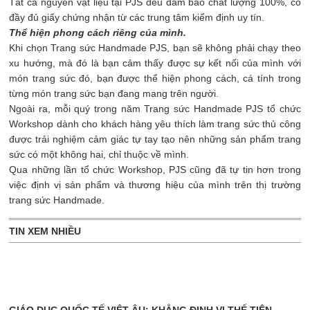
Tất cả nguyên vật liệu tại PJS đều đảm bảo chất lượng 100%, có
đầy đủ giấy chứng nhận từ các trung tâm kiểm định uy tín.
Thể hiện phong cách riêng của mình.
Khi chọn Trang sức Handmade PJS, bạn sẽ không phải chạy theo
xu hướng, mà đó là bạn cảm thấy được sự kết nối của mình với
món trang sức đó, bạn được thể hiện phong cách, cá tính trong
từng món trang sức bạn đang mang trên người.
Ngoài ra, mỗi quý trong năm Trang sức Handmade PJS tổ chức
Workshop dành cho khách hàng yêu thích làm trang sức thủ công
được trải nghiệm cảm giác tự tay tạo nên những sản phẩm trang
sức có một không hai, chỉ thuộc về mình.
Qua những lần tổ chức Workshop, PJS cũng đã tự tin hơn trong
việc định vị sản phẩm và thương hiệu của mình trên thị trường
trang sức Handmade.
TIN XEM NHIỀU
GIÁO DỤC QUỐC TẾ VIỆT ÂU: KHẲNG ĐỊNH VỊ THẾ TIÊN