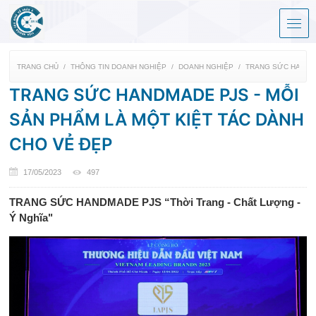
TRANG CHỦ
THÔNG TIN DOANH NGHIỆP
DOANH NGHIỆP
TRANG SỨC HANDMA
TRANG SỨC HANDMADE PJS - MỖI
SẢN PHẨM LÀ MỘT KIỆT TÁC DÀNH
CHO VẺ ĐẸP
17/05/2023
497
TRANG SỨC HANDMADE PJS “Thời Trang - Chất Lượng -
Ý Nghĩa"