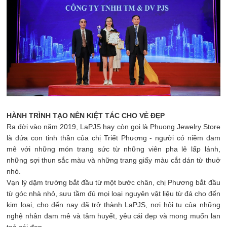
HÀNH TRÌNH TẠO NÊN KIỆT TÁC CHO VẺ ĐẸP
Ra đời vào năm 2019, LaPJS hay còn gọi là Phuong Jewelry Store
là đứa con tinh thần của chị Triết Phương - người có niềm đam
mê với những món trang sức từ những viên pha lê lấp lánh,
những sợi thun sắc màu và những trang giấy màu cắt dán từ thuở
nhỏ.
Vạn lý dặm trường bắt đầu từ một bước chân, chị Phương bắt đầu
từ góc nhà nhỏ, sưu tầm đủ mọi loại nguyên vật liệu từ đá cho đến
kim loại, cho đến nay đã trở thành LaPJS, nơi hội tụ của những
nghệ nhân đam mê và tâm huyết, yêu cái đẹp và mong muốn lan