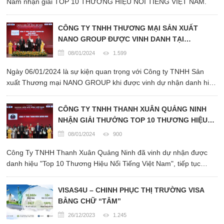
Nam nhận giải TOP 10 THƯƠNG HIỆU NỔI TIẾNG VIỆT NAM.
CÔNG TY TNHH THƯƠNG MẠI SẢN XUẤT
NANO GROUP ĐƯỢC VINH DANH TẠI
“THƯƠNG HIỆU NỔI TIẾNG VIỆT NAM - SẢN
08/01/2024
1.599
PHẨM, DỊCH VỤ TỐT NHẤT VÌ NGƯỜI TIÊU
Ngày 06/01/2024 là sự kiện quan trọng với Công ty TNHH Sản
DÙNG 2023”
xuất Thương mại NANO GROUP khi được vinh dự nhận danh hiệu
“ Sản phẩm, dịch vụ tốt nhất vì người tiêu dùng năm 2023”.
CÔNG TY TNHH THANH XUÂN QUẢNG NINH
NHẬN GIẢI THƯỞNG TOP 10 THƯƠNG HIỆU
NỔI TIẾNG VIỆT NAM
08/01/2024
900
Công Ty TNHH Thanh Xuân Quảng Ninh đã vinh dự nhận được
danh hiệu "Top 10 Thương Hiệu Nổi Tiếng Việt Nam", tiếp tục
đánh dấu mốc thành công khi đã một lần nữa chinh phục được
thêm giải thưởng danh giá.
VISAS4U – CHINH PHỤC THỊ TRƯỜNG VISA
BẰNG CHỮ “TÂM”
26/12/2023
1.245