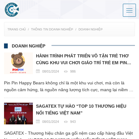
TRANG CHỦ
THÔNG TIN DOANH NGHIỆP
DOANH NGHIỆP
DOANH NGHIỆP
HÀNH TRÌNH PHÁT TRIỂN VÔ TẬN TRẺ THƠ
CÙNG KHU VUI CHƠI GIÁO TRÍ TRẺ EM PIN
PIN
08/01/2024
986
Pin Pin Happy Bears không chỉ là một khu vui chơi, mà còn là
nguồn cảm hứng, là nguồn năng lượng tích cực, mang lại niềm vui
và kiến thức cho thế hệ mai sau.
SAGATEX TỰ HÀO “TOP 10 THƯƠNG HIỆU
NỔI TIẾNG VIỆT NAM”
08/01/2024
943
SAGATEX - Thương hiệu chăn ga gối nệm cao cấp hàng đầu Việt