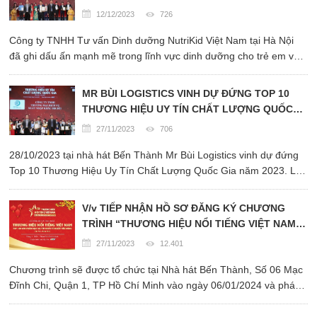
NHẬN ĐƯỢC DANH HIỆU THƯƠNG HIỆU UY
12/12/2023
726
TÍN CHẤT LƯỢNG QUỐC GIA 2023
Công ty TNHH Tư vấn Dinh dưỡng NutriKid Việt Nam tại Hà Nội
đã ghi dấu ấn mạnh mẽ trong lĩnh vực dinh dưỡng cho trẻ em và
người lớn tuổi. Tại lễ công bố vinh danh THƯƠNG HIỆU UY TÍN
CHẤT LƯỢNG QUỐC GIA được Viện nghiên cứu kinh tế ...
MR BÙI LOGISTICS VINH DỰ ĐỨNG TOP 10
THƯƠNG HIỆU UY TÍN CHẤT LƯỢNG QUỐC
GIA NĂM 2023
27/11/2023
706
28/10/2023 tại nhà hát Bến Thành Mr Bùi Logistics vinh dự đứng
Top 10 Thương Hiệu Uy Tín Chất Lượng Quốc Gia năm 2023. Lễ
Công Bố Thương Hiệu Uy Tín Chất Lượng Quốc Gia năm 2023 là
giải thưởng lớn được tổ chức lần thứ 9 nhằm vinh danh những ...
V/v TIẾP NHẬN HỒ SƠ ĐĂNG KÝ CHƯƠNG
TRÌNH “THƯƠNG HIỆU NỔI TIẾNG VIỆT NAM -
TOP 100 SẢN PHẨM, DỊCH VỤ TỐT NHẤT VÌ
27/11/2023
12.401
NGƯỜI TIÊU DÙNG NĂM 2023”
Chương trình sẽ được tổ chức tại Nhà hát Bến Thành, Số 06 Mạc
Đĩnh Chi, Quận 1, TP Hồ Chí Minh vào ngày 06/01/2024 và phát
sóng trực tiếp trên Đài truyền hình Thành phố Hồ Chí Minh (
HTV1)