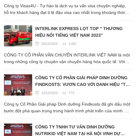
Công ty Visas4U - Tự hào là dịch vụ tư vấn visa chuyên nghiệp,
hỗ trợ khách hàng đạt tỉ lệ đậu visa cao nhất trong khoảng thời
gian nhanh nhất. Cho đến nay, công ty đã hỗ trợ hơn 10.000
khách hàng xin visa thành công cho các ...
INTERLINK EXPRESS LỌT TOP “ THƯƠNG
HIỆU NỔI TIẾNG VIỆT NAM 2023”
20/12/2023
3.657
CÔNG TY CỔ PHẦN VẬN CHUYỂN INTERLINK VIỆT NAM là một
trong những công ty chuyên vận chuyển hàng hóa quốc tế. Với
mục tiêu có thể khẳng định được vị thế của mình trước những đối
thủ cạnh tranh, INTERLINK EXPRESS không ngừng đổi mới về
CÔNG TY CỔ PHẦN GIẢI PHÁP DINH DƯỠNG
hình thức; nâng cao ...
FINDKOSTS: VƯƠN CAO VỚI DANH HIỆU "TOP
10 THƯƠNG HIỆU NỔI TIẾNG CHẤT LƯỢNG
12/12/2023
773
QUỐC GIA 2023"
Công ty Cổ Phần Giải pháp Dinh dưỡng Findkosts đã ghi dấu một
bước đột phá quan trọng trong hành trình phát triển của mình. Tại
buổi trao giải "Top 10 Thương hiệu Nổi tiếng Chất lượng Quốc gia
2023," Công ty Findkosts đã được vinh danh và xếp vào danh ...
CÔNG TY TNHH TƯ VẤN DINH DƯỠNG
NUTRIKID VIỆT NAM TẠI HÀ NỘI VINH DỰ