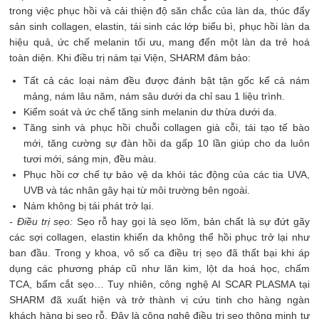
trong việc phục hồi và cải thiện độ săn chắc của làn da, thúc đẩy
sản sinh collagen, elastin, tái sinh các lớp biểu bì, phục hồi làn da
hiệu quả, ức chế melanin tối ưu, mang đến một làn da trẻ hoá
toàn diện. Khi điều trị nám tại Viện, SHARM đảm bảo:
Tất cả các loại nám đều được đánh bật tận gốc kể cả nám
mảng, nám lâu năm, nám sâu dưới da chỉ sau 1 liệu trình.
Kiểm soát và ức chế tăng sinh melanin dư thừa dưới da.
Tăng sinh và phục hồi chuỗi collagen già cỗi, tái tạo tế bào
mới, tăng cường sự đàn hồi da gấp 10 lần giúp cho da luôn
tươi mới, sáng mịn, đều màu.
Phục hồi cơ chế tự bảo vệ da khỏi tác động của các tia UVA,
UVB và tác nhân gây hại từ môi trường bên ngoài.
Nám không bị tái phát trở lại.
- Điều trị sẹo:
Sẹo rỗ hay gọi là sẹo lõm, bản chất là sự đứt gãy
các sợi collagen, elastin khiến da không thể hồi phục trở lại như
ban đầu. Trong y khoa, vô số ca điều trị sẹo đã thất bại khi áp
dụng các phương pháp cũ như lăn kim, lột da hoá học, chấm
TCA, bấm cắt sẹo… Tuy nhiên, công nghệ AI SCAR PLASMA tại
SHARM đã xuất hiện và trở thành vị cứu tinh cho hàng ngàn
khách hàng bị sẹo rỗ. Đây là công nghệ điều trị sẹo thông minh tự