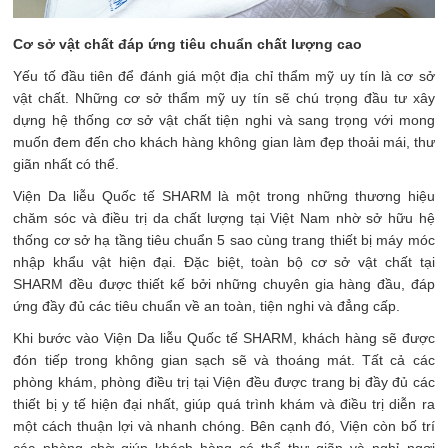
Cơ sở vật chất đáp ứng tiêu chuẩn chất lượng cao
Yếu tố đầu tiên để đánh giá một địa chỉ thẩm mỹ uy tín là cơ sở
vật chất. Những cơ sở thẩm mỹ uy tín sẽ chú trọng đầu tư xây
dựng hệ thống cơ sở vật chất tiện nghi và sang trọng với mong
muốn đem đến cho khách hàng không gian làm đẹp thoải mái, thư
giãn nhất có thể.
Viện Da liễu Quốc tế SHARM là một trong những thương hiệu
chăm sóc và điều trị da chất lượng tại Việt Nam nhờ sở hữu hệ
thống cơ sở hạ tầng tiêu chuẩn 5 sao cùng trang thiết bị máy móc
nhập khẩu vật hiện đại. Đặc biệt, toàn bộ cơ sở vật chất tại
SHARM đều được thiết kế bởi những chuyên gia hàng đầu, đáp
ứng đầy đủ các tiêu chuẩn về an toàn, tiện nghi và đẳng cấp.
Khi bước vào Viện Da liễu Quốc tế SHARM, khách hàng sẽ được
đón tiếp trong không gian sạch sẽ và thoáng mát. Tất cả các
phòng khám, phòng điều trị tại Viện đều được trang bị đầy đủ các
thiết bị y tế hiện đại nhất, giúp quá trình khám và điều trị diễn ra
một cách thuận lợi và nhanh chóng. Bên cạnh đó, Viện còn bố trí
các phòng chờ giúp khách hàng có thể thư giãn và nghỉ ngơi