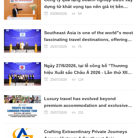
dựng từ khát vọng tạo nên giá trị bền
vững
03/08/2026
54
Southeast Asia is one of the world"s most
fascinating travel destinations, offering
breathtaking landscapes, rich cultural
25/07/2026
76
heritage, world-renowned cuisine, and
warm hospitality.
Ngày 27/6/2026, tại lễ công bố “Thương
hiệu Xuất sắc Châu Á 2026 - Lần thứ XII”,
CÔNG TY VẬN CHUYỂN QUỐC TẾ PHAN
25/07/2026
124
TRÍ EXPRESS đã chính thức được xướng
tên ở hạng mục TOP 10 CÔNG TY VẬN
Luxury travel has evolved beyond
CHUYỂN UY TÍN CHÂU Á 2026.
premium accommodation and exclusive
transportation. Today, sophisticated
25/07/2026
231
travelers seek authentic experiences,
personalized services, and meaningful
Crafting Extraordinary Private Journeys
cultural connections.