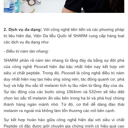
2. Dịch vụ đa dạng:
Với công nghệ tiên tiến và các phương pháp
trị liệu hiện đại, Viện Da liễu Quốc tế SHARM cung cấp hàng loạt
các dịch vụ đa dạng như:
- Điều trị nám tàn nhang:
SHARM phân rã nám tàn nhang từ tầng đáy da bằng sự đột phá
của công nghệ Picocell hiện đại bậc nhất hiện nay kết hợp với
siêu vi chất peptide. Trong đó, Picocell là công nghệ điều trị nám
duy nhất hiện nay tạo hiệu ứng sóng nén, tác động quanh cơ, phá
huỷ và hấp thu sắc tố melanin tích tụ lâu năm từ tầng đáy của da.
Sự tác động của các bước sóng 1064nm và 532nm sẽ tiêu diệt
chọn lọc sắc tố melanin ẩn sâu bên trong hạ bì và phá huỷ chúng
thành hàng ngàn mảnh nhỏ. Từ đó, cơ thể dễ dàng đào thải
melanin ra ngoài mà không làm tổn thương các mô bên cạnh.
Sự kết hợp hoàn hảo giữa công nghệ hiện đại với siêu vi chất
Peptide cô đặc được giới chuyên gia chứng minh có hiệu quả cao