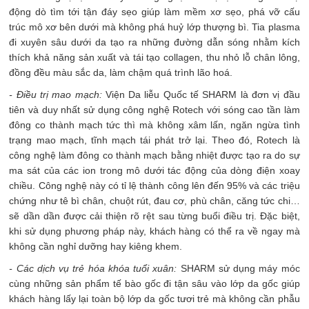
động dò tìm tới tận đáy sẹo giúp làm mềm xơ sẹo, phá vỡ cấu
trúc mô xơ bên dưới mà không phá huỷ lớp thượng bì. Tia plasma
đi xuyên sâu dưới da tạo ra những đường dẫn sóng nhằm kích
thích khả năng sản xuất và tái tạo collagen, thu nhỏ lỗ chân lông,
đồng đều màu sắc da, làm chậm quá trình lão hoá.
- Điều trị mao mạch:
Viện Da liễu Quốc tế SHARM là đơn vị đầu
tiên và duy nhất sử dụng công nghệ Rotech với sóng cao tần làm
đông co thành mạch tức thì mà không xâm lấn, ngăn ngừa tình
trạng mao mạch, tĩnh mạch tái phát trở lại. Theo đó, Rotech là
công nghệ làm đông co thành mạch bằng nhiệt được tạo ra do sự
ma sát của các ion trong mô dưới tác động của dòng điện xoay
chiều. Công nghệ này có tỉ lệ thành công lên đến 95% và các triệu
chứng như tê bì chân, chuột rút, đau cơ, phù chân, căng tức chi…
sẽ dần dần được cải thiện rõ rệt sau từng buổi điều trị. Đặc biệt,
khi sử dụng phương pháp này, khách hàng có thể ra về ngay mà
không cần nghỉ dưỡng hay kiêng khem.
- Các dịch vụ trẻ hóa khóa tuổi xuân:
SHARM sử dụng máy móc
cùng những sản phẩm tế bào gốc đi tận sâu vào lớp da gốc giúp
khách hàng lấy lại toàn bộ lớp da gốc tươi trẻ mà không cần phẫu