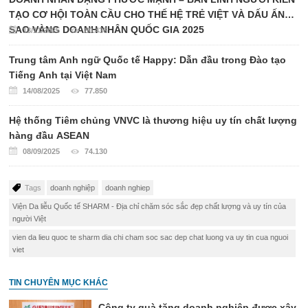
TẠO CƠ HỘI TOÀN CẦU CHO THẾ HỆ TRẺ VIỆT VÀ DẤU ẤN
SAO VÀNG DOANH NHÂN QUỐC GIA 2025
13/11/2025
80.436
Trung tâm Anh ngữ Quốc tế Happy: Dẫn đầu trong Đào tạo
Tiếng Anh tại Việt Nam
14/08/2025
77.850
Hệ thống Tiêm chủng VNVC là thương hiệu uy tín chất lượng
hàng đầu ASEAN
08/09/2025
74.130
Tags
doanh nghiệp
doanh nghiep
Viện Da liễu Quốc tế SHARM - Địa chỉ chăm sóc sắc đẹp chất lượng và uy tín của
người Việt
vien da lieu quoc te sharm dia chi cham soc sac dep chat luong va uy tin cua nguoi
viet
TIN CHUYÊN MỤC KHÁC
Công ty quà tặng doanh nghiệp được xây