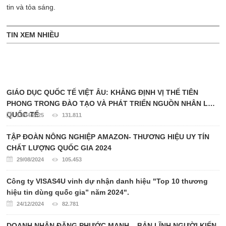
tin và tỏa sáng.
TIN XEM NHIỀU
GIÁO DỤC QUỐC TẾ VIỆT ÂU: KHẲNG ĐỊNH VỊ THẾ TIÊN
PHONG TRONG ĐÀO TẠO VÀ PHÁT TRIỂN NGUỒN NHÂN LỰC
QUỐC TẾ
15/04/2025
131.811
TẬP ĐOÀN NÔNG NGHIỆP AMAZON- THƯƠNG HIỆU UY TÍN
CHẤT LƯỢNG QUỐC GIA 2024
29/08/2024
105.453
Công ty VISAS4U vinh dự nhận danh hiệu "Top 10 thương
hiệu tin dùng quốc gia” năm 2024".
24/12/2024
82.781
DOANH NHÂN ĐẶNG PHƯỚC MẠNH – BẢN LĨNH NGƯỜI KIẾN