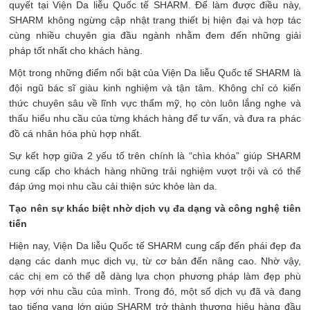
quyết tại Viện Da liễu Quốc tế SHARM. Để làm được điều này,
SHARM không ngừng cập nhật trang thiết bị hiện đại và hợp tác
cùng nhiều chuyên gia đầu ngành nhằm đem đến những giải
pháp tốt nhất cho khách hàng.
Một trong những điểm nổi bật của Viện Da liễu Quốc tế SHARM là
đội ngũ bác sĩ giàu kinh nghiệm và tận tâm. Không chỉ có kiến
thức chuyên sâu về lĩnh vực thẩm mỹ, họ còn luôn lắng nghe và
thấu hiểu nhu cầu của từng khách hàng để tư vấn, và đưa ra phác
đồ cá nhân hóa phù hợp nhất.
Sự kết hợp giữa 2 yếu tố trên chính là “chìa khóa” giúp SHARM
cung cấp cho khách hàng những trải nghiệm vượt trội và có thể
đáp ứng mọi nhu cầu cải thiện sức khỏe làn da.
Tạo nên sự khác biệt nhờ dịch vụ đa dạng và công nghệ tiên
tiến
Hiện nay, Viện Da liễu Quốc tế SHARM cung cấp đến phái đẹp đa
dạng các danh mục dịch vụ, từ cơ bản đến nâng cao. Nhờ vậy,
các chị em có thể dễ dàng lựa chọn phương pháp làm đẹp phù
hợp với nhu cầu của mình. Trong đó, một số dịch vụ đã và đang
tạo tiếng vang lớn giúp SHARM trở thành thương hiệu hàng đầu