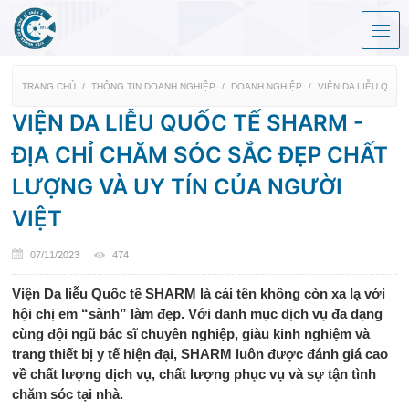
TRANG CHỦ
THÔNG TIN DOANH NGHIỆP
DOANH NGHIỆP
VIỆN DA LIỄU QUỐC
VIỆN DA LIỄU QUỐC TẾ SHARM -
ĐỊA CHỈ CHĂM SÓC SẮC ĐẸP CHẤT
LƯỢNG VÀ UY TÍN CỦA NGƯỜI
VIỆT
07/11/2023
474
Viện Da liễu Quốc tế SHARM là cái tên không còn xa lạ với
hội chị em “sành” làm đẹp. Với danh mục dịch vụ đa dạng
cùng đội ngũ bác sĩ chuyên nghiệp, giàu kinh nghiệm và
trang thiết bị y tế hiện đại, SHARM luôn được đánh giá cao
về chất lượng dịch vụ, chất lượng phục vụ và sự tận tình
chăm sóc tại nhà.