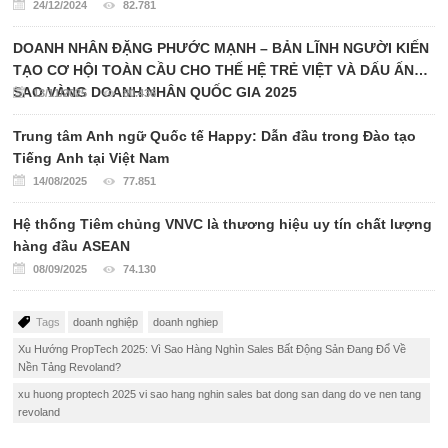
24/12/2024
82.781
DOANH NHÂN ĐẶNG PHƯỚC MẠNH – BẢN LĨNH NGƯỜI KIẾN
TẠO CƠ HỘI TOÀN CẦU CHO THẾ HỆ TRẺ VIỆT VÀ DẤU ẤN
SAO VÀNG DOANH NHÂN QUỐC GIA 2025
13/11/2025
80.436
Trung tâm Anh ngữ Quốc tế Happy: Dẫn đầu trong Đào tạo
Tiếng Anh tại Việt Nam
14/08/2025
77.851
Hệ thống Tiêm chủng VNVC là thương hiệu uy tín chất lượng
hàng đầu ASEAN
08/09/2025
74.130
Tags
doanh nghiệp
doanh nghiep
Xu Hướng PropTech 2025: Vì Sao Hàng Nghìn Sales Bất Động Sản Đang Đổ Về
Nền Tảng Revoland?
xu huong proptech 2025 vi sao hang nghin sales bat dong san dang do ve nen tang
revoland