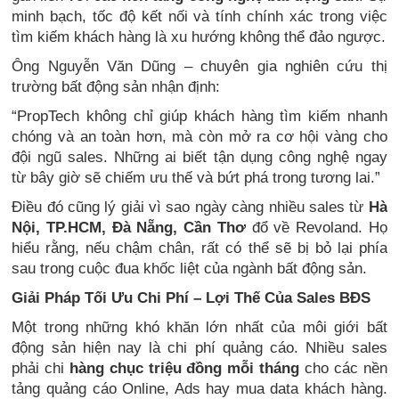
minh bạch, tốc độ kết nối và tính chính xác trong việc
tìm kiếm khách hàng là xu hướng không thể đảo ngược.
Ông Nguyễn Văn Dũng – chuyên gia nghiên cứu thị
trường bất động sản nhận định:
“PropTech không chỉ giúp khách hàng tìm kiếm nhanh
chóng và an toàn hơn, mà còn mở ra cơ hội vàng cho
đội ngũ sales. Những ai biết tận dụng công nghệ ngay
từ bây giờ sẽ chiếm ưu thế và bứt phá trong tương lai.”
Điều đó cũng lý giải vì sao ngày càng nhiều sales từ
Hà
Nội, TP.HCM, Đà Nẵng, Cần Thơ
đổ về Revoland. Họ
hiểu rằng, nếu chậm chân, rất có thể sẽ bị bỏ lại phía
sau trong cuộc đua khốc liệt của ngành bất động sản.
Giải Pháp Tối Ưu Chi Phí – Lợi Thế Của Sales BĐS
Một trong những khó khăn lớn nhất của môi giới bất
động sản hiện nay là chi phí quảng cáo. Nhiều sales
phải chi
hàng chục triệu đồng mỗi tháng
cho các nền
tảng quảng cáo Online, Ads hay mua data khách hàng.