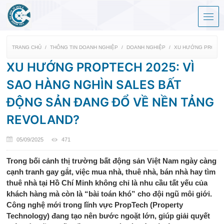
TRANG CHỦ
THÔNG TIN DOANH NGHIỆP
DOANH NGHIỆP
XU HƯỚNG PROPTEC
XU HƯỚNG PROPTECH 2025: VÌ
SAO HÀNG NGHÌN SALES BẤT
ĐỘNG SẢN ĐANG ĐỔ VỀ NỀN TẢNG
REVOLAND?
05/09/2025
471
Trong bối cảnh thị trường bất động sản Việt Nam ngày càng
cạnh tranh gay gắt, việc mua nhà, thuê nhà, bán nhà hay tìm
thuê nhà tại Hồ Chí Minh không chỉ là nhu cầu tất yếu của
khách hàng mà còn là “bài toán khó” cho đội ngũ môi giới.
Công nghệ mới trong lĩnh vực PropTech (Property
Technology) đang tạo nên bước ngoặt lớn, giúp giải quyết