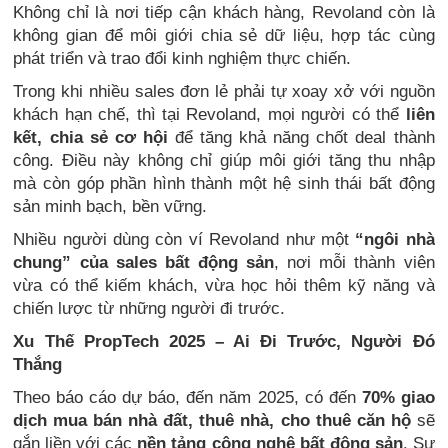
Không chỉ là nơi tiếp cận khách hàng, Revoland còn là
không gian để môi giới chia sẻ dữ liệu, hợp tác cùng
phát triển và trao đổi kinh nghiệm thực chiến.
Trong khi nhiều sales đơn lẻ phải tự xoay xở với nguồn
khách hạn chế, thì tại Revoland, mọi người có thể
liên
kết, chia sẻ cơ hội
để tăng khả năng chốt deal thành
công. Điều này không chỉ giúp môi giới tăng thu nhập
mà còn góp phần hình thành một hệ sinh thái bất động
sản minh bạch, bền vững.
Nhiều người dùng còn ví Revoland như một
“ngôi nhà
chung” của sales bất động sản
, nơi mỗi thành viên
vừa có thể kiếm khách, vừa học hỏi thêm kỹ năng và
chiến lược từ những người đi trước.
Xu Thế PropTech 2025 – Ai Đi Trước, Người Đó
Thắng
Theo báo cáo dự báo, đến năm 2025, có đến
70% giao
dịch mua bán nhà đất, thuê nhà, cho thuê căn hộ
sẽ
gắn liền với các
nền tảng công nghệ bất động sản
. Sự