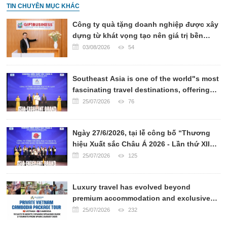
TIN CHUYÊN MỤC KHÁC
Công ty quà tặng doanh nghiệp được xây
dựng từ khát vọng tạo nên giá trị bền
vững
03/08/2026
54
Southeast Asia is one of the world"s most
fascinating travel destinations, offering
breathtaking landscapes, rich cultural
25/07/2026
76
heritage, world-renowned cuisine, and
warm hospitality.
Ngày 27/6/2026, tại lễ công bố “Thương
hiệu Xuất sắc Châu Á 2026 - Lần thứ XII”,
CÔNG TY VẬN CHUYỂN QUỐC TẾ PHAN
25/07/2026
125
TRÍ EXPRESS đã chính thức được xướng
tên ở hạng mục TOP 10 CÔNG TY VẬN
Luxury travel has evolved beyond
CHUYỂN UY TÍN CHÂU Á 2026.
premium accommodation and exclusive
transportation. Today, sophisticated
25/07/2026
232
travelers seek authentic experiences,