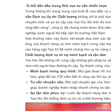
Vị thế dẫn đầu trong lĩnh vực tư vấn chiến lược
Trong không khí trang trọng của buổi lễ vừa diễn ra v
vấn Dịch vụ Uy tín Chất lượng
không chỉ là một dan
chuyên môn và sự tin cậy của Yue Hui Shi trên thị tr
rộng bền vững”, công ty đã chứng minh được khả năng
nghiệp nước ngoài khi tiếp cận thị trường Việt Nam.
Giải thưởng năm nay được xét duyệt dựa trên các tiêu
lòng của khách hàng và tính minh bạch trong vận h
vào hàng ngũ Top 10 đã minh chứng cho uy tín vững 
Chất lượng dịch vụ từ sự minh bạch và tận tâm
Yue Hui Shi không chỉ cung cấp những giải pháp tư v
như một người bạn đường tin cậy. Sự thành công của do
Minh bạch trong quy trình:
Mọi giai đoạn hỗ tr
hóa, giúp đối tác FDI nắm bắt rõ ràng các thủ tục ph
Tư vấn chuyên sâu:
Đội ngũ chuyên gia của Yue Hu
giúp doanh nghiệp thâm nhập nhanh chóng và vận 
Sự tận tâm phục vụ:
Luôn lấy khách hàng làm tr
Yue Hui Shi khẳng định uy tín và vị thế thương hiệu