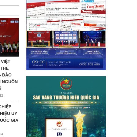
 VIỆT
 THẾ
G ĐÀO
N NGUỒN
Ế
12
GHIỆP
HIỆU UY
UỐC GIA
54