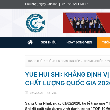
Chủ nhật, Ngày 9/8/2026 | 08:33:27 AM GMT+7
GIỚI THIỆU
HOẠT ĐỘNG VIỆN
THÔN
TRANG CHỦ
THÔNG TIN DOANH NGHIỆP
DOANH NGHIỆP
Y
YUE HUI SHI: KHẲNG ĐỊNH V
CHẤT LƯỢNG QUỐC GIA 202
02/02/2026
216
Sáng Chủ Nhật, ngày 01/02/2026, tại lễ trao giả
Shi đã xuất sắc được vinh danh trong “TOP 1