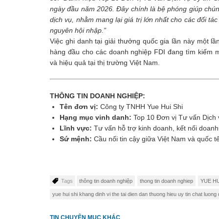
ngày đầu năm 2026. Đây chính là bệ phóng giúp chúng 
dịch vụ, nhằm mang lại giá trị lớn nhất cho các đối tác
nguyên hội nhập.”
Việc ghi danh tại giải thưởng quốc gia lần này một l
hàng đầu cho các doanh nghiệp FDI đang tìm kiếm m
và hiệu quả tại thị trường Việt Nam.
THÔNG TIN DOANH NGHIỆP:
Tên đơn vị:
Công ty TNHH Yue Hui Shi
Hạng mục vinh danh:
Top 10 Đơn vị Tư vấn Dịch 
Lĩnh vực:
Tư vấn hỗ trợ kinh doanh, kết nối doanh
Sứ mệnh:
Cầu nối tin cậy giữa Việt Nam và quốc tế
Tags
thông tin doanh nghiệp
thong tin doanh nghiep
YUE HU
yue hui shi khang dinh vi the tai dien dan thuong hieu uy tin chat luong
TIN CHUYÊN MỤC KHÁC