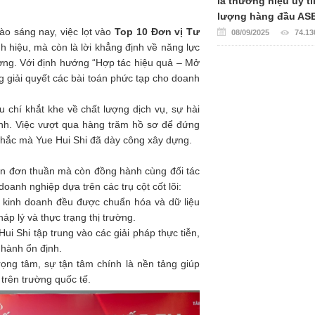
là thương hiệu uy tí
lượng hàng đầu AS
ào sáng nay, việc lọt vào
Top 10 Đơn vị Tư
08/09/2025
74.13
h hiệu, mà còn là lời khẳng định về năng lực
ường. Với định hướng “Hợp tác hiệu quả – Mở
 giải quyết các bài toán phức tạp cho doanh
 chí khắt khe về chất lượng dịch vụ, sự hài
ành. Việc vượt qua hàng trăm hồ sơ để đứng
chắc mà Yue Hui Shi đã dày công xây dựng.
ấn đơn thuần mà còn đồng hành cùng đối tác
anh nghiệp dựa trên các trụ cột cốt lõi:
ợ kinh doanh đều được chuẩn hóa và dữ liệu
áp lý và thực trạng thị trường.
i Shi tập trung vào các giải pháp thực tiễn,
hành ổn định.
ọng tâm, sự tận tâm chính là nền tảng giúp
 trên trường quốc tế.