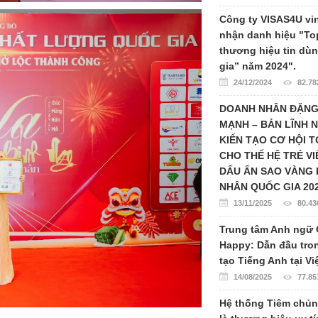
Công ty VISAS4U vi
nhận danh hiệu "To
thương hiệu tin dù
gia” năm 2024".
24/12/2024
82.78
DOANH NHÂN ĐẶN
MẠNH – BẢN LĨNH 
KIẾN TẠO CƠ HỘI 
CHO THẾ HỆ TRẺ VI
DẤU ẤN SAO VÀNG
NHÂN QUỐC GIA 20
13/11/2025
80.43
Trung tâm Anh ngữ 
Happy: Dẫn đầu tro
tạo Tiếng Anh tại V
14/08/2025
77.85
Hệ thống Tiêm chủ