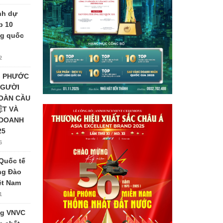
nh dự
p 10
ng quốc
2
G PHƯỚC
NGƯỜI
TOÀN CẦU
ỆT VÀ
 DOANH
25
6
Quốc tế
ng Đào
iệt Nam
1
ng VNVC