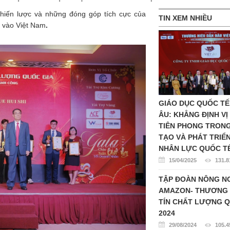
chiến lược và những đóng góp tích cực của
TIN XEM NHIỀU
I vào Việt Nam
.
GIÁO DỤC QUỐC TẾ
ÂU: KHẲNG ĐỊNH VỊ
TIÊN PHONG TRON
TẠO VÀ PHÁT TRIỂ
NHÂN LỰC QUỐC T
15/04/2025
131.8
TẬP ĐOÀN NÔNG N
AMAZON- THƯƠNG 
TÍN CHẤT LƯỢNG Q
2024
29/08/2024
105.4