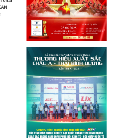
n chất
EAN
0