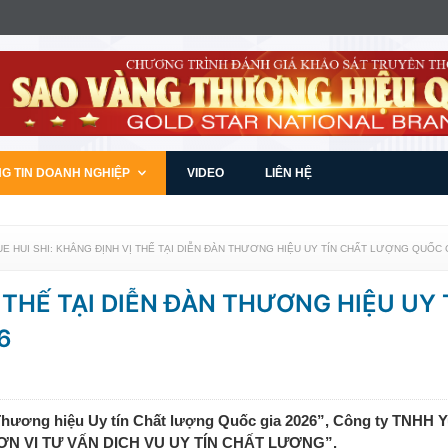
G TIN DOANH NGHIỆP
VIDEO
LIÊN HỆ
UE HUI SHI: KHẲNG ĐỊNH VỊ THẾ TẠI DIỄN ĐÀN THƯƠNG HIỆU UY TÍN CHẤT LƯỢNG QUỐC 
Ị THẾ TẠI DIỄN ĐÀN THƯƠNG HIỆU UY 
6
i “Thương hiệu Uy tín Chất lượng Quốc gia 2026”, Công ty TNHH 
0 ĐƠN VỊ TƯ VẤN DỊCH VỤ UY TÍN CHẤT LƯỢNG”.