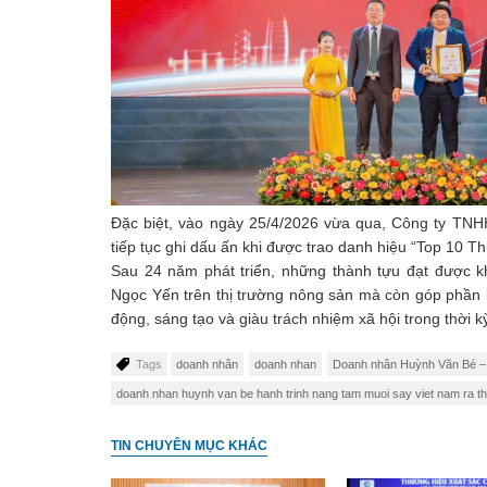
Đặc biệt, vào ngày 25/4/2026 vừa qua, Công ty T
tiếp tục ghi dấu ấn khi được trao danh hiệu “Top 10
Sau 24 năm phát triển, những thành tựu đạt được k
Ngọc Yến trên thị trường nông sản mà còn góp phần
động, sáng tạo và giàu trách nhiệm xã hội trong thời k
Tags
doanh nhân
doanh nhan
Doanh nhân Huỳnh Văn Bé – H
doanh nhan huynh van be hanh trinh nang tam muoi say viet nam ra thi
TIN CHUYÊN MỤC KHÁC