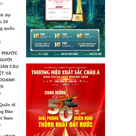
40
nh dự
p 10
ng quốc
1
G PHƯỚC
NGƯỜI
TOÀN CẦU
ỆT VÀ
 DOANH
25
4
Quốc tế
ng Đào
iệt Nam
7