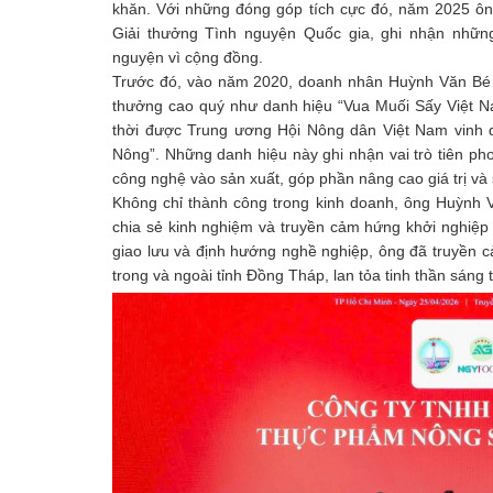
khăn. Với những đóng góp tích cực đó, năm 2025 ôn
Giải thưởng Tình nguyện Quốc gia, ghi nhận những
nguyện vì cộng đồng.
Trước đó, vào năm 2020, doanh nhân Huỳnh Văn Bé 
thưởng cao quý như danh hiệu “Vua Muối Sấy Việt 
thời được Trung ương Hội Nông dân Việt Nam vinh 
Nông”. Những danh hiệu này ghi nhận vai trò tiên ph
công nghệ vào sản xuất, góp phần nâng cao giá trị và
Không chỉ thành công trong kinh doanh, ông Huỳnh 
chia sẻ kinh nghiệm và truyền cảm hứng khởi nghiệp 
giao lưu và định hướng nghề nghiệp, ông đã truyền c
trong và ngoài tỉnh Đồng Tháp, lan tỏa tinh thần sáng 