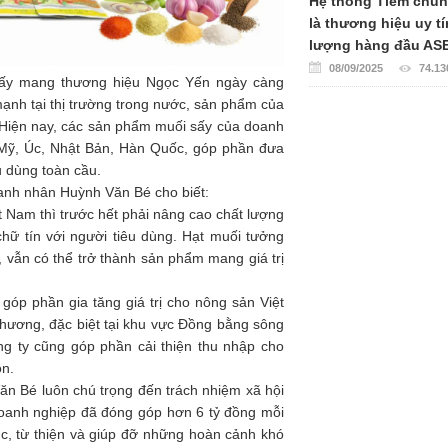
Hệ thống Tiêm chủ
là thương hiệu uy tí
lượng hàng đầu AS
08/09/2025
74.13
sấy mang thương hiệu Ngọc Yến ngày càng
mạnh tại thị trường trong nước, sản phẩm của
. Hiện nay, các sản phẩm muối sấy của doanh
 Mỹ, Úc, Nhật Bản, Hàn Quốc, góp phần đưa
u dùng toàn cầu.
oanh nhân Huỳnh Văn Bé cho biết:
 Nam thì trước hết phải nâng cao chất lượng
ữ tín với người tiêu dùng. Hạt muối tưởng
vẫn có thể trở thành sản phẩm mang giá trị
góp phần gia tăng giá trị cho nông sản Việt
phương, đặc biệt tại khu vực Đồng bằng sông
g ty cũng góp phần cải thiện thu nhập cho
ôn.
ăn Bé luôn chú trọng đến trách nhiệm xã hội
oanh nghiệp đã đóng góp hơn 6 tỷ đồng mỗi
ục, từ thiện và giúp đỡ những hoàn cảnh khó