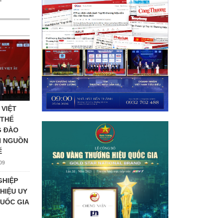
 VIỆT
 THẾ
G ĐÀO
N NGUỒN
Ế
09
GHIỆP
HIỆU UY
UỐC GIA