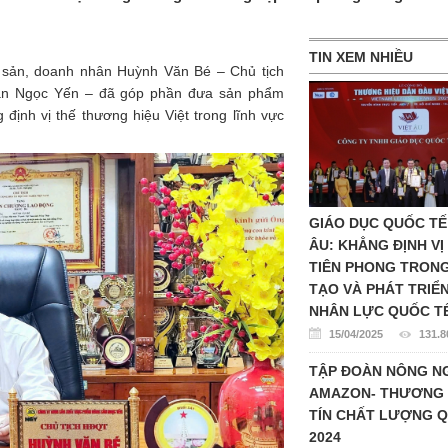
TIN XEM NHIỀU
g sản, doanh nhân Huỳnh Văn Bé – Chủ tịch
n Ngọc Yến – đã góp phần đưa sản phẩm
định vị thế thương hiệu Việt trong lĩnh vực
GIÁO DỤC QUỐC TẾ
ÂU: KHẲNG ĐỊNH VỊ
TIÊN PHONG TRON
TẠO VÀ PHÁT TRIỂ
NHÂN LỰC QUỐC T
15/04/2025
131.8
TẬP ĐOÀN NÔNG N
AMAZON- THƯƠNG 
TÍN CHẤT LƯỢNG Q
2024