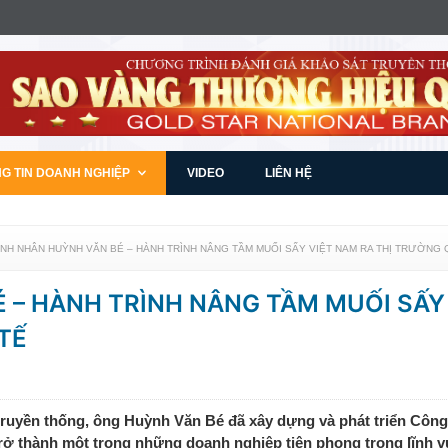
G TIN DOANH NGHIỆP
VIDEO
LIÊN HỆ
NH NHÂN HUỲNH VĂN BÉ – HÀNH TRÌNH NÂNG TẦM MUỐI SẤY VIỆT NAM RA THỊ TRƯỜNG 
 – HÀNH TRÌNH NÂNG TẦM MUỐI SẤY
TẾ
 truyền thống, ông Huỳnh Văn Bé đã xây dựng và phát triển Công
 thành một trong những doanh nghiệp tiên phong trong lĩnh v