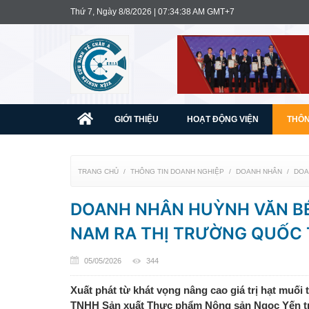
Thứ 7, Ngày 8/8/2026 | 07:34:40 AM GMT+7
GIỚI THIỆU
HOẠT ĐỘNG VIỆN
THÔN
TRANG CHỦ
THÔNG TIN DOANH NGHIỆP
DOANH NHÂN
DOA
DOANH NHÂN HUỲNH VĂN BÉ
NAM RA THỊ TRƯỜNG QUỐC 
05/05/2026
344
Xuất phát từ khát vọng nâng cao giá trị hạt muối
TNHH Sản xuất Thực phẩm Nông sản Ngọc Yến trở