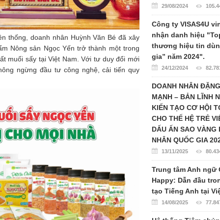
29/08/2024
105.4
Công ty VISAS4U vi
nhận danh hiệu "To
uyền thống, doanh nhân Huỳnh Văn Bé đã xây
thương hiệu tin dù
ẩm Nông sản Ngọc Yến trở thành một trong
gia” năm 2024".
t muối sấy tại Việt Nam. Với tư duy đổi mới
24/12/2024
82.78
hông ngừng đầu tư công nghệ, cải tiến quy
DOANH NHÂN ĐẶN
MẠNH – BẢN LĨNH 
KIẾN TẠO CƠ HỘI 
CHO THẾ HỆ TRẺ VI
DẤU ẤN SAO VÀNG
NHÂN QUỐC GIA 20
13/11/2025
80.43
Trung tâm Anh ngữ 
Happy: Dẫn đầu tro
tạo Tiếng Anh tại V
14/08/2025
77.84