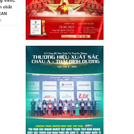
ng VNVC
n chất
EAN
0