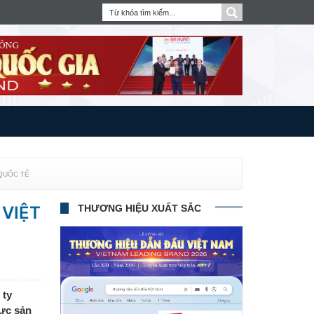
QUỐC TẾ
 VIỆT
THƯƠNG HIỆU XUẤT SẮC
 ty
ực sản