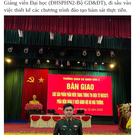
Giảng viên Đại học (ĐHSPHN2-Bộ GD&ĐT), đi sâu vào
việc thiết kế các chương trình đào tạo bám sát thực tiễn.