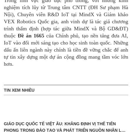
Trong lĩnh vực giáo dục phổ thông, với những kinh
nghiệm tích lũy từ Trung tâm CNTT (ĐH Sư phạm Hà
Nội), Chuyên viên R&D IoT tại MindX và Giám khảo
VEX Robotics Quốc gia, anh vinh dự là tác giả chương
trình thẩm định (hợp tác giữa MindX và Bộ GD&ĐT)
thuộc
Đề án 1665
của Chính phủ, tạo nền tảng đưa AI,
IoT vào đổi mới sáng tạo cho học sinh toàn quốc. Những
dấu ấn liên ngành này chính là tiền đề vững chắc để anh
tự tin xây dựng một dự án cộng đồng mang tầm vóc lớn
hơn.
TIN XEM NHIỀU
GIÁO DỤC QUỐC TẾ VIỆT ÂU: KHẲNG ĐỊNH VỊ THẾ TIÊN
PHONG TRONG ĐÀO TẠO VÀ PHÁT TRIỂN NGUỒN NHÂN LỰC