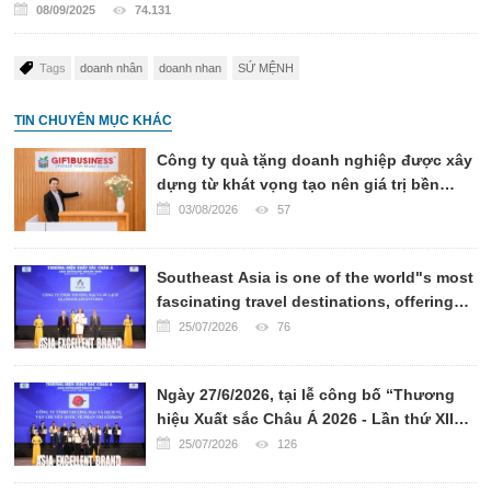
08/09/2025
74.131
Tags
doanh nhân
doanh nhan
SỨ MỆNH
TIN CHUYÊN MỤC KHÁC
Công ty quà tặng doanh nghiệp được xây
dựng từ khát vọng tạo nên giá trị bền
vững
03/08/2026
57
Southeast Asia is one of the world"s most
fascinating travel destinations, offering
breathtaking landscapes, rich cultural
25/07/2026
76
heritage, world-renowned cuisine, and
warm hospitality.
Ngày 27/6/2026, tại lễ công bố “Thương
hiệu Xuất sắc Châu Á 2026 - Lần thứ XII”,
CÔNG TY VẬN CHUYỂN QUỐC TẾ PHAN
25/07/2026
126
TRÍ EXPRESS đã chính thức được xướng