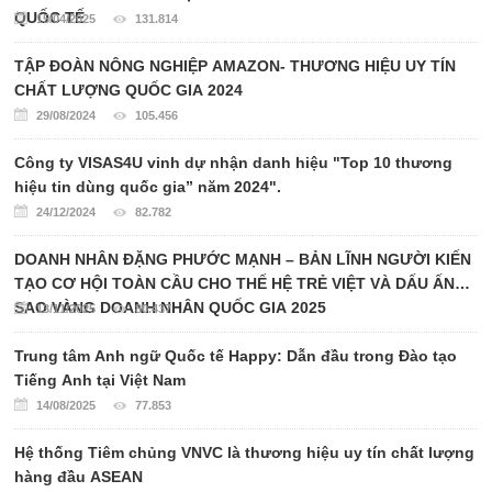
QUỐC TẾ
15/04/2025
131.814
TẬP ĐOÀN NÔNG NGHIỆP AMAZON- THƯƠNG HIỆU UY TÍN
CHẤT LƯỢNG QUỐC GIA 2024
29/08/2024
105.456
Công ty VISAS4U vinh dự nhận danh hiệu "Top 10 thương
hiệu tin dùng quốc gia” năm 2024".
24/12/2024
82.782
DOANH NHÂN ĐẶNG PHƯỚC MẠNH – BẢN LĨNH NGƯỜI KIẾN
TẠO CƠ HỘI TOÀN CẦU CHO THẾ HỆ TRẺ VIỆT VÀ DẤU ẤN
SAO VÀNG DOANH NHÂN QUỐC GIA 2025
13/11/2025
80.437
Trung tâm Anh ngữ Quốc tế Happy: Dẫn đầu trong Đào tạo
Tiếng Anh tại Việt Nam
14/08/2025
77.853
Hệ thống Tiêm chủng VNVC là thương hiệu uy tín chất lượng
hàng đầu ASEAN