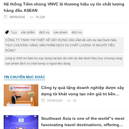
Hệ thống Tiêm chủng VNVC là thương hiệu uy tín chất lượng
hàng đầu ASEAN
08/09/2025
74.126
Tags
sản phẩm
dịch vụ
san pham
dich vu
CÔNG TY TNHH TM THIẾT KẾ XÂY DỰNG HẢI LÂM đã vinh dự đạt Danh hiệu
“HUY CHƯƠNG VÀNG SẢN PHẨM DỊCH VỤ CHẤT LƯỢNG VÌ NGƯỜI TIÊU
DÙNG”
cong ty tnhh tm thiet ke xay dung hai lam da vinh du dat danh hieu huy chuong vang
san pham dich vu chat luong vi nguoi tieu dung
TIN CHUYÊN MỤC KHÁC
Công ty quà tặng doanh nghiệp được xây
dựng từ khát vọng tạo nên giá trị bền
vững
03/08/2026
32
Southeast Asia is one of the world"s most
fascinating travel destinations, offering