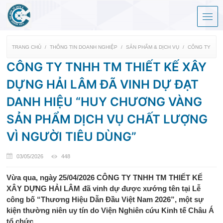
TRANG CHỦ
THÔNG TIN DOANH NGHIỆP
SẢN PHẨM & DỊCH VỤ
CÔNG TY TNH
CÔNG TY TNHH TM THIẾT KẾ XÂY
DỰNG HẢI LÂM ĐÃ VINH DỰ ĐẠT
DANH HIỆU “HUY CHƯƠNG VÀNG
SẢN PHẨM DỊCH VỤ CHẤT LƯỢNG
VÌ NGƯỜI TIÊU DÙNG”
03/05/2026
448
Vừa qua, ngày 25/04/2026 CÔNG TY TNHH TM THIẾT KẾ
XÂY DỰNG HẢI LÂM đã vinh dự được xướng tên tại Lễ
công bố “Thương Hiệu Dẫn Đầu Việt Nam 2026”, một sự
kiện thường niên uy tín do Viện Nghiên cứu Kinh tế Châu Á
tổ chức.