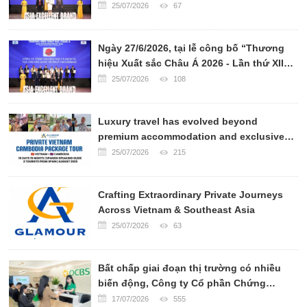
breathtaking landscapes, rich cultural
25/07/2026
67
heritage, world-renowned cuisine, and
warm hospitality.
Ngày 27/6/2026, tại lễ công bố “Thương
hiệu Xuất sắc Châu Á 2026 - Lần thứ XII”,
CÔNG TY VẬN CHUYỂN QUỐC TẾ PHAN
25/07/2026
108
TRÍ EXPRESS đã chính thức được xướng
tên ở hạng mục TOP 10 CÔNG TY VẬN
Luxury travel has evolved beyond
CHUYỂN UY TÍN CHÂU Á 2026.
premium accommodation and exclusive
transportation. Today, sophisticated
25/07/2026
215
travelers seek authentic experiences,
personalized services, and meaningful
Crafting Extraordinary Private Journeys
cultural connections.
Across Vietnam & Southeast Asia
25/07/2026
63
Bất chấp giai đoạn thị trường có nhiều
biến động, Công ty Cổ phần Chứng
khoán OCBS (OCBS) vừa công bố báo cáo
17/07/2026
555