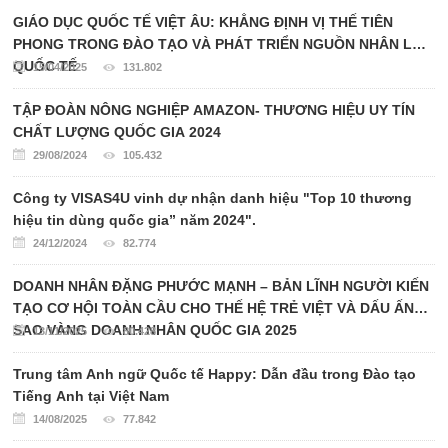
GIÁO DỤC QUỐC TẾ VIỆT ÂU: KHẲNG ĐỊNH VỊ THẾ TIÊN
PHONG TRONG ĐÀO TẠO VÀ PHÁT TRIỂN NGUỒN NHÂN LỰC
QUỐC TẾ
15/04/2025
131.802
TẬP ĐOÀN NÔNG NGHIỆP AMAZON- THƯƠNG HIỆU UY TÍN
CHẤT LƯỢNG QUỐC GIA 2024
29/08/2024
105.432
Công ty VISAS4U vinh dự nhận danh hiệu "Top 10 thương
hiệu tin dùng quốc gia” năm 2024".
24/12/2024
82.774
DOANH NHÂN ĐẶNG PHƯỚC MẠNH – BẢN LĨNH NGƯỜI KIẾN
TẠO CƠ HỘI TOÀN CẦU CHO THẾ HỆ TRẺ VIỆT VÀ DẤU ẤN
SAO VÀNG DOANH NHÂN QUỐC GIA 2025
13/11/2025
80.428
Trung tâm Anh ngữ Quốc tế Happy: Dẫn đầu trong Đào tạo
Tiếng Anh tại Việt Nam
14/08/2025
77.842