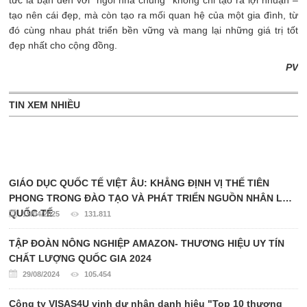
tức là bạn đến với “ngôi nhà chung” không chỉ tạo ra lợi nhuận –
tạo nên cái đẹp, mà còn tạo ra mối quan hệ của một gia đình, từ
đó cùng nhau phát triển bền vững và mang lại những giá trị tốt
đẹp nhất cho cộng đồng.
PV
TIN XEM NHIỀU
GIÁO DỤC QUỐC TẾ VIỆT ÂU: KHẲNG ĐỊNH VỊ THẾ TIÊN
PHONG TRONG ĐÀO TẠO VÀ PHÁT TRIỂN NGUỒN NHÂN LỰC
QUỐC TẾ
15/04/2025
131.811
TẬP ĐOÀN NÔNG NGHIỆP AMAZON- THƯƠNG HIỆU UY TÍN
CHẤT LƯỢNG QUỐC GIA 2024
29/08/2024
105.454
Công ty VISAS4U vinh dự nhận danh hiệu "Top 10 thương