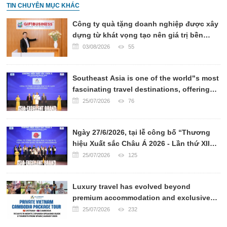
TIN CHUYÊN MỤC KHÁC
Công ty quà tặng doanh nghiệp được xây
dựng từ khát vọng tạo nên giá trị bền
vững
03/08/2026
55
Southeast Asia is one of the world"s most
fascinating travel destinations, offering
breathtaking landscapes, rich cultural
25/07/2026
76
heritage, world-renowned cuisine, and
warm hospitality.
Ngày 27/6/2026, tại lễ công bố “Thương
hiệu Xuất sắc Châu Á 2026 - Lần thứ XII”,
CÔNG TY VẬN CHUYỂN QUỐC TẾ PHAN
25/07/2026
125
TRÍ EXPRESS đã chính thức được xướng
tên ở hạng mục TOP 10 CÔNG TY VẬN
Luxury travel has evolved beyond
CHUYỂN UY TÍN CHÂU Á 2026.
premium accommodation and exclusive
transportation. Today, sophisticated
25/07/2026
232
travelers seek authentic experiences,