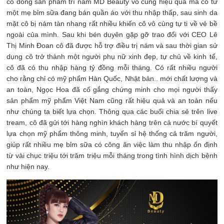
có dòng sản phẩm trí nám MD Beauty vô cùng hiệu quả mà cô từ
một mẹ bỉm sữa đang bán quần áo với thu nhập thấp, sau sinh da
mặt cô bị nám tàn nhang rất nhiều khiến cô vô cùng tự ti về vẻ bề
ngoài của mình. Sau khi bén duyên gặp gỡ trao đổi với CEO Lê
Thị Minh Đoan cô đã được hỗ trợ điều trị nám và sau thời gian sử
dụng cô trở thành một người phụ nữ xinh đẹp, tự chủ về kinh tế,
cô đã có thu nhập hàng tỷ đồng mỗi tháng. Có rất nhiều người
cho rằng chỉ có mỹ phẩm Hàn Quốc, Nhật bản.. mới chất lượng và
an toàn, Ngọc Hoa đã cố gắng chứng minh cho mọi người thấy
sản phẩm mỹ phẩm Việt Nam cũng rất hiệu quả và an toàn nếu
như chúng ta biết lựa chọn. Thông qua các buổi chia sẻ trên live
tream, cô đã gửi tới hàng nghìn khách hàng trên cả nước bí quyết
lựa chọn mỹ phẩm thông minh, tuyển sỉ hệ thống cả trăm người,
giúp rất nhiều mẹ bỉm sữa có công ăn việc làm thu nhập ổn định
từ vài chục triệu tới trăm triệu mỗi tháng trong tình hình dịch bệnh
như hiện nay.