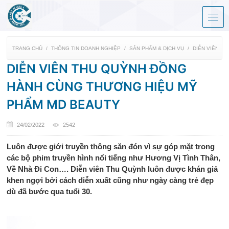
TRANG CHỦ
THÔNG TIN DOANH NGHIỆP
SẢN PHẨM & DỊCH VỤ
DIỄN VIÊN T
DIỄN VIÊN THU QUỲNH ĐỒNG
HÀNH CÙNG THƯƠNG HIỆU MỸ
PHẨM MD BEAUTY
24/02/2022
2542
Luôn được giới truyền thông săn đón vì sự góp mặt trong
các bộ phim truyền hình nổi tiếng như Hương Vị Tình Thân,
Về Nhà Đi Con…. Diễn viên Thu Quỳnh luôn được khán giả
khen ngợi bởi cách diễn xuất cũng như ngày càng trẻ đẹp
dù đã bước qua tuổi 30.