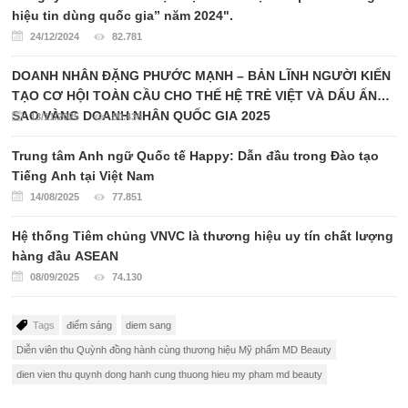
hiệu tin dùng quốc gia” năm 2024".
24/12/2024
82.781
DOANH NHÂN ĐẶNG PHƯỚC MẠNH – BẢN LĨNH NGƯỜI KIẾN
TẠO CƠ HỘI TOÀN CẦU CHO THẾ HỆ TRẺ VIỆT VÀ DẤU ẤN
SAO VÀNG DOANH NHÂN QUỐC GIA 2025
13/11/2025
80.436
Trung tâm Anh ngữ Quốc tế Happy: Dẫn đầu trong Đào tạo
Tiếng Anh tại Việt Nam
14/08/2025
77.851
Hệ thống Tiêm chủng VNVC là thương hiệu uy tín chất lượng
hàng đầu ASEAN
08/09/2025
74.130
Tags
điểm sáng
diem sang
Diễn viên thu Quỳnh đồng hành cùng thương hiệu Mỹ phẩm MD Beauty
dien vien thu quynh dong hanh cung thuong hieu my pham md beauty