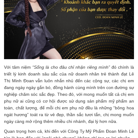
Với tâm niệm
“Sống là cho đâu chỉ nhận riêng mình”
đó chính là
triết lý kinh doanh sâu sắc của nữ doanh nhân trẻ thành đạt Lê
Thị Minh Đoan vẫn luôn nhắn nhủ đến các cộng sự, các chị em
đang ngày ngày gắn bó, đồng hành cùng mình trên con đường sự
nghiệp chăm sóc sắc đẹp. Theo đó, với mong muốn tất cả chị em
phụ nữ ai cũng có cơ hội được sử dụng sản phẩm mỹ phẩm an
toàn, chất lượng, để mỗi chị em phụ nữ đều là những “bông hoa
ngát hương” toát ra từ vẻ đẹp, thần sắc tươi tắn, chị mong muốn
ngày càng mở rộng thêm nhiều chi nhánh, đại lý hơn nữa.
Quan trọng hơn cả, khi đến với Công Ty Mỹ Phẩm Đoan Minh Lê