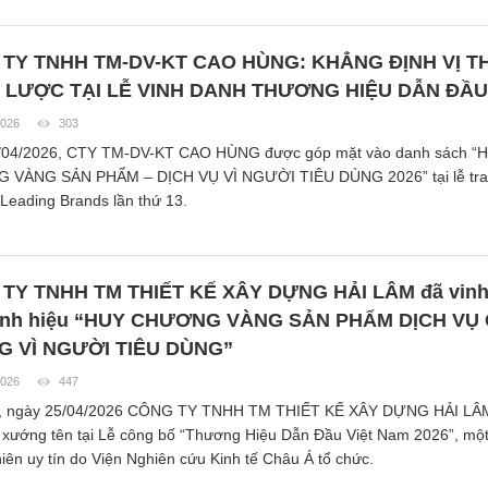
TY TNHH TM-DV-KT CAO HÙNG: KHẲNG ĐỊNH VỊ T
 LƯỢC TẠI LỄ VINH DANH THƯƠNG HIỆU DẪN ĐẦU
2026
303
/04/2026, CTY TM-DV-KT CAO HÙNG được góp mặt vào danh sách “
VÀNG SẢN PHẨM – DỊCH VỤ VÌ NGƯỜI TIÊU DÙNG 2026” tại lễ trao
Leading Brands lần thứ 13.
TY TNHH TM THIẾT KẾ XÂY DỰNG HẢI LÂM đã vinh
anh hiệu “HUY CHƯƠNG VÀNG SẢN PHẨM DỊCH VỤ
 VÌ NGƯỜI TIÊU DÙNG”
2026
447
, ngày 25/04/2026 CÔNG TY TNHH TM THIẾT KẾ XÂY DỰNG HẢI LÂM
xướng tên tại Lễ công bố “Thương Hiệu Dẫn Đầu Việt Nam 2026”, một
iên uy tín do Viện Nghiên cứu Kinh tế Châu Á tổ chức.