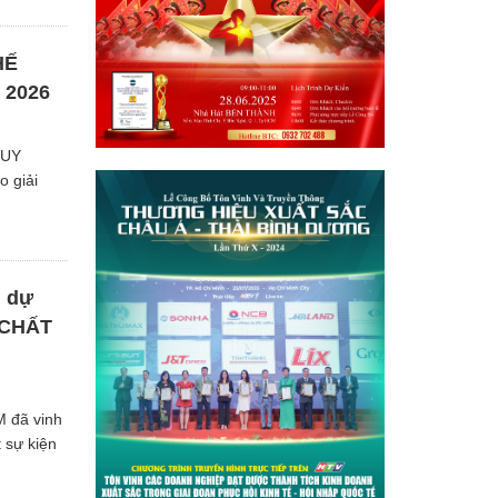
HẾ
 2026
HUY
 giải
 dự
 CHẤT
 đã vinh
 sự kiện