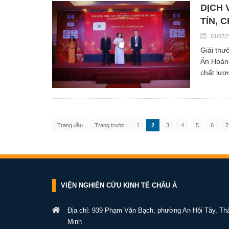
DỊCH 
TÍN, 
01/02/
Giải thư
Ăn Hoàng
chất lượ
Trang đầu
Trang trước
1
2
3
4
5
6
7
VIỆN NGHIÊN CỨU KINH TẾ CHÂU Á
Địa chỉ: 939 Phạm Văn Bạch, phường An Hội Tây, Th
Minh