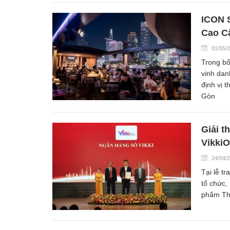
ICON 
Cao C
01/05/
Trong bố
vinh da
định vị 
Gòn
Giải t
Vikki
24/04/
Tại lễ t
tổ chức,
phẩm Thẻ