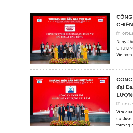
CÔNG 
CHIẾN
04/05/
Ngày 25
CHƯƠNG 
Vietnam 
CÔNG 
đạt D
LƯỢNG
03/05/
Vừa qua
dự được 
thường n