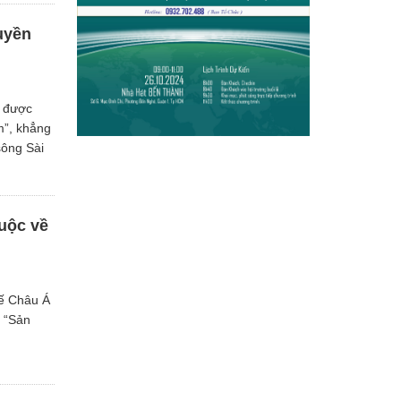
uyền
a được
m”, khẳng
sông Sài
uộc về
tế Châu Á
c “Sản