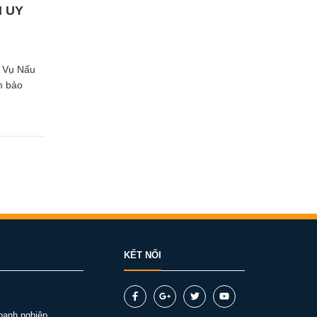
H UY
h Vụ Nấu
m bảo
KẾT NỐI
oanh nghiệp