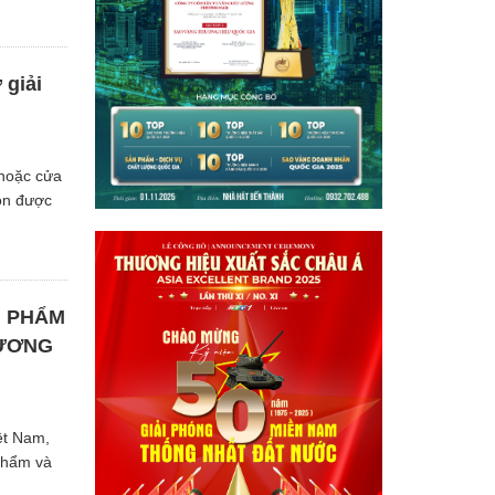
 giải
 hoặc cửa
họn được
N PHẨM
HƯƠNG
ệt Nam,
 phẩm và