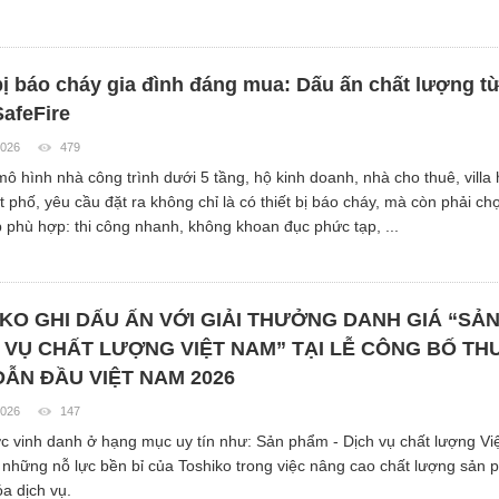
bị báo cháy gia đình đáng mua: Dấu ấn chất lượng từ
afeFire
2026
479
mô hình nhà công trình dưới 5 tầng, hộ kinh doanh, nhà cho thuê, villa
 phố, yêu cầu đặt ra không chỉ là có thiết bị báo cháy, mà còn phải c
p phù hợp: thi công nhanh, không khoan đục phức tạp, ...
KO GHI DẤU ẤN VỚI GIẢI THƯỞNG DANH GIÁ “SẢ
H VỤ CHẤT LƯỢNG VIỆT NAM” TẠI LỄ CÔNG BỐ T
DẪN ĐẦU VIỆT NAM 2026
2026
147
c vinh danh ở hạng mục uy tín như: Sản phẩm - Dịch vụ chất lượng Vi
 những nỗ lực bền bỉ của Toshiko trong việc nâng cao chất lượng sản
a dịch vụ.