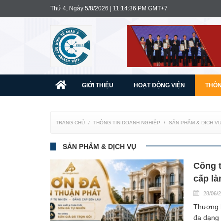
Thứ 4, Ngày 5/8/2026 | 11:14:37 PM GMT+7
GIỚI THIỆU
HOẠT ĐỘNG VIỆN
THÔN
TRANG CHỦ
THÔNG TIN DOANH NGHIỆP
SẢN PHẨM & DỊCH V
SẢN PHẨM & DỊCH VỤ
Công 
cấp là
28/06/
Thương h
đa dạng 