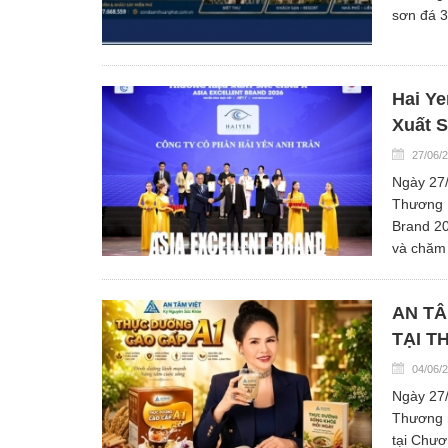
sơn đá 
Hai Y
Xuất 
27/06/
Ngày 27/
Thương H
Brand 20
và chăm 
AN TÂ
TẠI T
04/06/
Ngày 27/
Thương m
tại Chươ