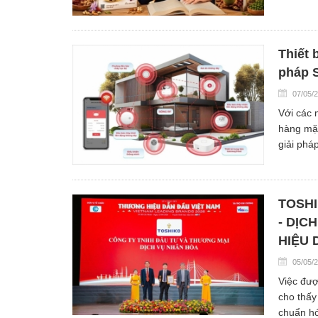
Thiết 
pháp S
07/05/
Với các 
hàng mặt
giải phá
TOSHI
- DỊC
HIỆU 
05/05/
Việc đượ
cho thấy
chuẩn hó