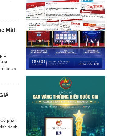
óc Mắt
p 1
lent
 khúc xạ
GIÁ
y Cổ phần
vinh danh