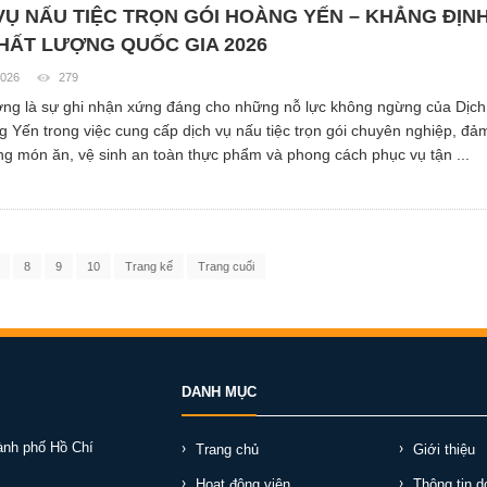
VỤ NẤU TIỆC TRỌN GÓI HOÀNG YẾN – KHẲNG ĐỊN
CHẤT LƯỢNG QUỐC GIA 2026
2026
279
ởng là sự ghi nhận xứng đáng cho những nỗ lực không ngừng của Dịc
 Yến trong việc cung cấp dịch vụ nấu tiệc trọn gói chuyên nghiệp, đả
ng món ăn, vệ sinh an toàn thực phẩm và phong cách phục vụ tận ...
8
9
10
Trang kế
Trang cuối
DANH MỤC
ành phố Hồ Chí
Trang chủ
Giới thiệu
Hoạt động viện
Thông tin d