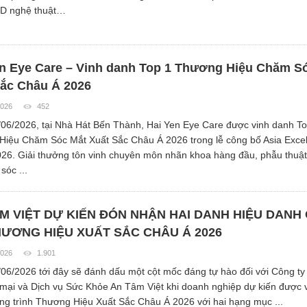
3D nghệ thuật…
en Eye Care – Vinh danh Top 1 Thương Hiệu Chăm S
Sắc Châu Á 2026
2026
452
06/2026, tại Nhà Hát Bến Thành, Hai Yen Eye Care được vinh danh To
iệu Chăm Sóc Mắt Xuất Sắc Châu Á 2026 trong lễ công bố Asia Excel
26. Giải thưởng tôn vinh chuyên môn nhãn khoa hàng đầu, phẫu thuật
sóc ...
M VIỆT DỰ KIẾN ĐÓN NHẬN HAI DANH HIỆU DANH 
HƯƠNG HIỆU XUẤT SẮC CHÂU Á 2026
2026
1.901
06/2026 tới đây sẽ đánh dấu một cột mốc đáng tự hào đối với Công t
ại và Dịch vụ Sức Khỏe An Tâm Việt khi doanh nghiệp dự kiến được 
ng trình Thương Hiệu Xuất Sắc Châu Á 2026 với hai hạng mục ...