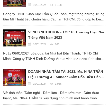
TÀI VIỆT NAM 2023”
10/01/2024
1.158
Công ty TNHH Giáo Dục Trần Quốc Toản, một trong những Trung
tâm Mĩ Thuật tiêu chuẩn hàng đầu tại TP.HCM, đóng góp to lớn
cho "Sự nghiệp trồng người, phát triển nền giáo dục Việt Nam".
VENUS NUTRITION - TOP 10 Thương Hiệu Nổi
Tiếng Việt Nam 2023
10/01/2024
866
Ngày 06/01/2024 vừa qua, tại Nhà hát Bến Thành, TP Hồ Chí
Minh, Công ty TNHH Dinh Dưỡng Venus vinh dự được bình chọn
và nhận danh hiệu “TOP 10 Thương Hiệu Nổi Tiếng Việt Nam
2023”.
DOANH NHÂN TÂM TÀI 2023: Ms. NINA TRẦN -
Hiệu Trưởng & Founder Giám Đốc Điều Hành
DAZZLING ACADEMY
10/01/2024
1.966
Với tinh thần "Dám nghĩ - Dám làm - Dám ước mơ - Dám thực
hiện", Ms. NINA TRẦN đã xây dựng cho mình một hành trình
thành công đầy kiên nhẫn và sự thăng hoa.