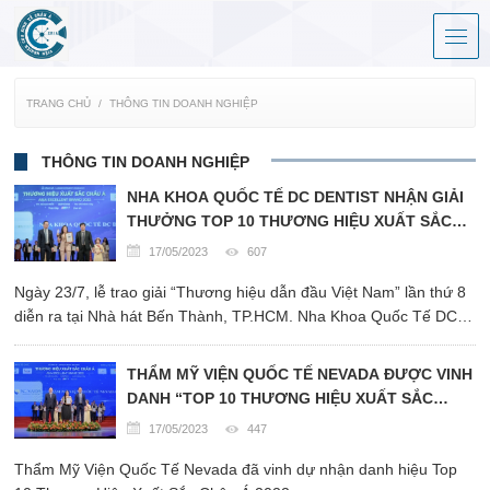
TRANG CHỦ
THÔNG TIN DOANH NGHIỆP
THÔNG TIN DOANH NGHIỆP
NHA KHOA QUỐC TẾ DC DENTIST NHẬN GIẢI
THƯỞNG TOP 10 THƯƠNG HIỆU XUẤT SẮC
CHÂU Á 2022
17/05/2023
607
Ngày 23/7, lễ trao giải “Thương hiệu dẫn đầu Việt Nam” lần thứ 8
diễn ra tại Nhà hát Bến Thành, TP.HCM. Nha Khoa Quốc Tế DC
Dentist được vinh danh ở hạng mục “Top 10 Thương hiệu Xuất
Sắc Châu Á –Asia Excellent Brand 2022”.
THẨM MỸ VIỆN QUỐC TẾ NEVADA ĐƯỢC VINH
DANH “TOP 10 THƯƠNG HIỆU XUẤT SẮC
CHÂU Á NĂM 2022”
17/05/2023
447
Thẩm Mỹ Viện Quốc Tế Nevada đã vinh dự nhận danh hiệu Top