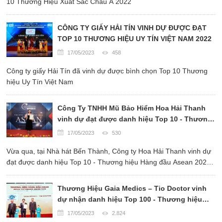
10 Thương Hiệu Xuất Sắc Châu Á 2022
CÔNG TY GIẤY HẢI TÍN VINH DỰ ĐƯỢC ĐẠT
TOP 10 THƯƠNG HIỆU UY TÍN VIỆT NAM 2022
17/05/2023
458
Công ty giấy Hải Tín đã vinh dự được bình chọn Top 10 Thương
hiệu Uy Tín Việt Nam
Công Ty TNHH Mũ Bảo Hiểm Hoa Hải Thanh
vinh dự đạt được danh hiệu Top 10 - Thương
hiệu Hàng đầu Asean 2022
17/05/2023
530
Vừa qua, tại Nhà hát Bến Thành, Công ty Hoa Hải Thanh vinh dự
đạt được danh hiệu Top 10 - Thương hiệu Hàng đầu Asean 2022
do Viện nghiên cứu Kinh tế Châu Á phối hợp với Liên hiệp khoa
học phát triển doanh nghiệp Việt Nam trao tặng.
Thương Hiệu Gaia Medics – Tio Doctor vinh
dự nhận danh hiệu Top 100 - Thương hiệu
Hàng đầu Asean 2022
17/05/2023
2.824