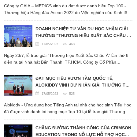
Công ty GAIA – MEDICS vinh dự đạt được danh hiệu Top 100 -
Thương hiệu Hàng đầu Asean 2022 do Viện nghiên cứu Kinh tế
Châu Á phối hợp với Liên hiệp khoa học phát triển doanh nghiệp
Việt Nam trao tặng.
DOANH NGHIỆP TƯ VẤN DU HỌC NHẬN GIẢI
THƯỞNG "THƯƠNG HIỆU XUẤT SẮC CHÂU Á
2022"
17/05/2023
468
Ngày 23/7, lễ trao giải “Thương hiệu Xuất Sắc Châu Á” lần thứ 8
diễn ra tại Nhà hát Bến Thành, TP.HCM. Công ty Cổ Phần
Thương Mại Quốc Tế Cửu Tư được vinh danh ở hạng mục “Top
10 Thương hiệu Xuất Sắc Châu Á – Asia Excellent Brand 2022”.
ĐẠT MỤC TIÊU VƯƠN TẦM QUỐC TẾ,
ALOKIDDY VINH DỰ NHẬN GIẢI THƯỞNG TOP
10 THƯƠNG HIỆU HÀNG ĐẦU ASEAN 2022
17/05/2023
525
Alokiddy - Ứng dụng học Tiếng Anh tại nhà cho học sinh Tiểu Học
đã được vinh danh tại hạng mục Top 10 tại lễ trao giải Thương
hiệu hàng đầu Asean.
CHẶNG ĐƯỜNG THÀNH CÔNG CỦA CRIMSON
EDUCATION TRONG NỖ LỰC HỖ TRỢ HỌC