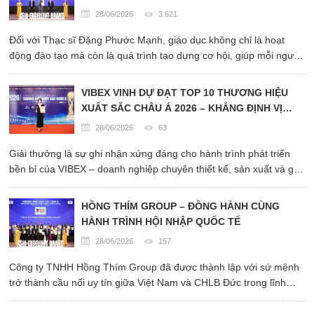
PHÁT TRIỂN GIÁO DỤC VÀ DU HỌC TOÀN
28/06/2026
3.621
CẦU”
Đối với Thạc sĩ Đặng Phước Mạnh, giáo dục không chỉ là hoạt
động đào tạo mà còn là quá trình tạo dựng cơ hội, giúp mỗi người
trẻ có điều kiện phát huy năng lực và từng bước khẳng định mình
trong môi trường quốc tế.
VIBEX VINH DỰ ĐẠT TOP 10 THƯƠNG HIỆU
XUẤT SẮC CHÂU Á 2026 – KHẲNG ĐỊNH VỊ
THẾ THƯƠNG HIỆU SẢN XUẤT BALO, TÚI
28/06/2026
63
XÁCH CHUẨN QUỐC TẾ
Giải thưởng là sự ghi nhận xứng đáng cho hành trình phát triển
bền bỉ của VIBEX – doanh nghiệp chuyên thiết kế, sản xuất và gia
công (OEM/ODM) các dòng balo, túi xách, vali vải và phụ kiện
may mặc theo tiêu chuẩn xuất khẩu.
HỒNG THÍM GROUP – ĐỒNG HÀNH CÙNG
HÀNH TRÌNH HỘI NHẬP QUỐC TẾ
28/06/2026
157
Công ty TNHH Hồng Thím Group đã được thành lập với sứ mệnh
trở thành cầu nối uy tín giữa Việt Nam và CHLB Đức trong lĩnh
vực giáo dục, đào tạo nghề và cung ứng nguồn nhân lực chất
lượng cao.