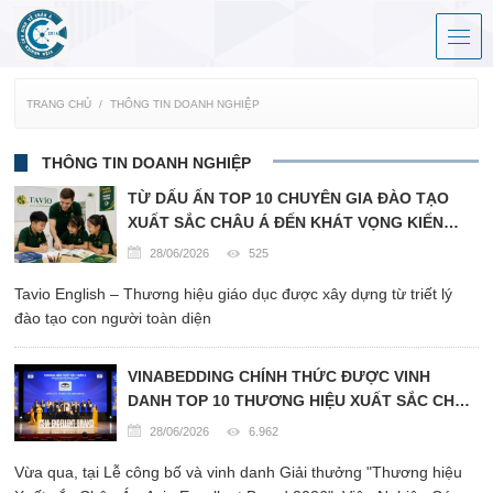
TRANG CHỦ
THÔNG TIN DOANH NGHIỆP
THÔNG TIN DOANH NGHIỆP
TỪ DẤU ẤN TOP 10 CHUYÊN GIA ĐÀO TẠO
XUẤT SẮC CHÂU Á ĐẾN KHÁT VỌNG KIẾN
TẠO HỆ SINH THÁI GIÁO DỤC QUỐC TẾ MANG
28/06/2026
525
TÊN TAVIO ENGLISH
Tavio English – Thương hiệu giáo dục được xây dựng từ triết lý
đào tạo con người toàn diện
VINABEDDING CHÍNH THỨC ĐƯỢC VINH
DANH TOP 10 THƯƠNG HIỆU XUẤT SẮC CHÂU
Á 2026
28/06/2026
6.962
Vừa qua, tại Lễ công bố và vinh danh Giải thưởng "Thương hiệu