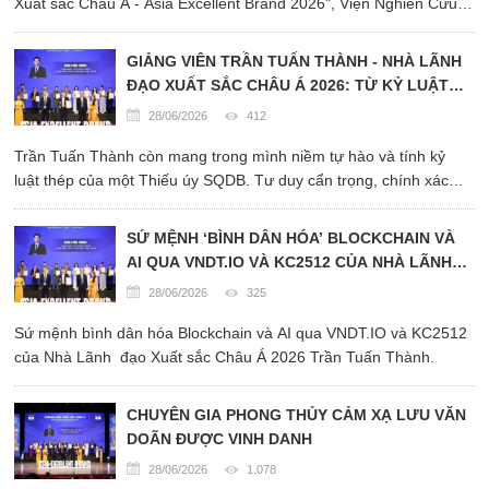
Xuất sắc Châu Á - Asia Excellent Brand 2026", Viện Nghiên Cứu
Kinh Tế Châu Á đã chính thức trao chứng nhận Top 10 cho Công
ty TNHH Vinabedding, thương hiệu tiên phong trong lĩnh vực sản
GIẢNG VIÊN TRẦN TUẤN THÀNH - NHÀ LÃNH
xuất ...
ĐẠO XUẤT SẮC CHÂU Á 2026: TỪ KỶ LUẬT
‘ÁO LÍNH’ ĐẾN KHÁT VỌNG ‘BÌNH DÂN HÓA’
28/06/2026
412
CÔNG NGHỆ SỐ.
Trần Tuấn Thành còn mang trong mình niềm tự hào và tính kỷ
luật thép của một Thiếu úy SQDB. Tư duy cẩn trọng, chính xác
của người lính đã trở thành kim chỉ nam giúp anh vượt qua những
áp lực lớn khi tham gia các dự án công nghệ ...
SỨ MỆNH ‘BÌNH DÂN HÓA’ BLOCKCHAIN VÀ
AI QUA VNDT.IO VÀ KC2512 CỦA NHÀ LÃNH
ĐẠO XUẤT SẮC CHÂU Á 2026 TRẦN TUẤN
28/06/2026
325
THÀNH.
Sứ mệnh bình dân hóa Blockchain và AI qua VNDT.IO và KC2512
của Nhà Lãnh đạo Xuất sắc Châu Á 2026 Trần Tuấn Thành.
​CHUYÊN GIA PHONG THỦY CẢM XẠ LƯU VĂN
DOÃN ĐƯỢC VINH DANH
28/06/2026
1.078