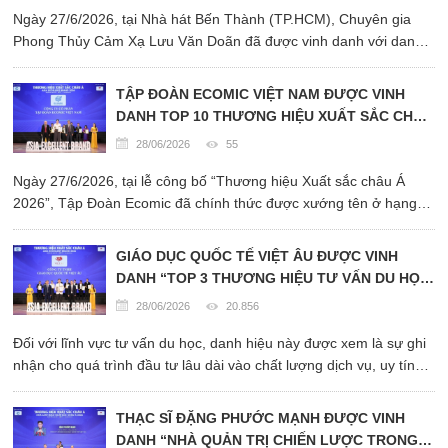
Ngày 27/6/2026, tại Nhà hát Bến Thành (TP.HCM), Chuyên gia
Phong Thủy Cảm Xạ Lưu Văn Doãn đã được vinh danh với danh
hiệu "Thương Hiệu Xuất Sắc Châu Á 2026" trong khuôn khổ
chương trình Thương Hiệu Xuất Sắc Châu Á 2026.
TẬP ĐOÀN ECOMIC VIỆT NAM ĐƯỢC VINH
DANH TOP 10 THƯƠNG HIỆU XUẤT SẮC CHÂU
Á 2026
28/06/2026
55
Ngày 27/6/2026, tại lễ công bố “Thương hiệu Xuất sắc châu Á
2026”, Tập Đoàn Ecomic đã chính thức được xướng tên ở hạng
mục TOP 10 THƯƠNG HIỆU XUẤT SẮC CHÂU Á 2026.
GIÁO DỤC QUỐC TẾ VIỆT ÂU ĐƯỢC VINH
DANH “TOP 3 THƯƠNG HIỆU TƯ VẤN DU HỌC
XUẤT SẮC CHÂU Á 2026”
28/06/2026
20.856
Đối với lĩnh vực tư vấn du học, danh hiệu này được xem là sự ghi
nhận cho quá trình đầu tư lâu dài vào chất lượng dịch vụ, uy tín
thương hiệu và khả năng đồng hành cùng người học trong môi
trường giáo dục quốc tế ngày càng cạnh ...
THẠC SĨ ĐẶNG PHƯỚC MẠNH ĐƯỢC VINH
DANH “NHÀ QUẢN TRỊ CHIẾN LƯỢC TRONG