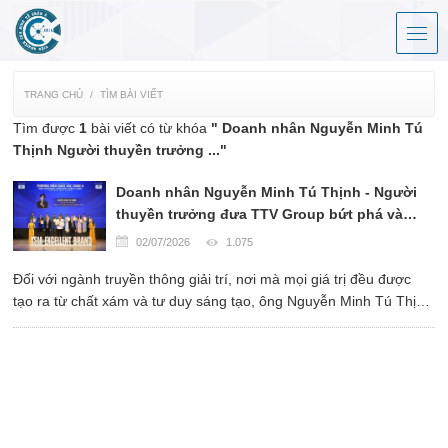
TRANG CHỦ
TÌM BÀI VIẾT
Tìm được
1
bài viết có từ khóa
" Doanh nhân Nguyễn Minh Tú
Thịnh Người thuyền trưởng ..."
Doanh nhân Nguyễn Minh Tú Thịnh - Người
thuyền trưởng đưa TTV Group bứt phá và
vươn tầm Châu Á
02/07/2026
1.075
Đối với ngành truyền thông giải trí, nơi mà mọi giá trị đều được
tạo ra từ chất xám và tư duy sáng tạo, ông Nguyễn Minh Tú Thịnh
luôn tâm niệm: Con người chính là chiếc chìa khóa vạn năng
quyết định sự sống còn của doanh nghiệp.