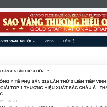
G TIN DOANH NGHIỆP
VIDEO
LIÊN HỆ
 SẢN 315 LẦN THỨ 3 LIÊN ..."
ỐNG Y TẾ PHỤ SẢN 315 LẦN THỨ 3 LIÊN TIẾP VINH
GIẢI TOP 1 THƯƠNG HIỆU XUẤT SẮC CHÂU Á - THÁ
G
2026
214