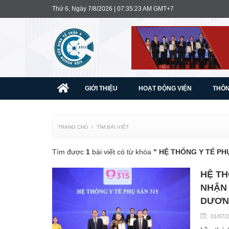
Thứ 6, Ngày 7/8/2026 | 07:35:24 AM GMT+7
GIỚI THIỆU
HOẠT ĐỘNG VIỆN
THÔN
TRANG CHỦ
TÌM BÀI VIẾT
Tìm được
1
bài viết có từ khóa
" HỆ THỐNG Y TẾ PHỤ
HỆ TH
NHẬN 
DƯƠN
01/07/