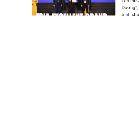
Lần thứ 
Dương”, 
trình ch