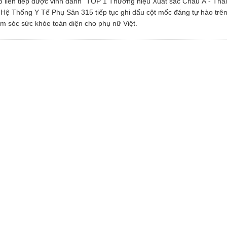
3 liên tiếp được vinh danh “TOP 1 Thương hiệu Xuất sắc Châu Á - Thái
Hệ Thống Y Tế Phụ Sản 315 tiếp tục ghi dấu cột mốc đáng tự hào trê
ăm sóc sức khỏe toàn diện cho phụ nữ Việt.