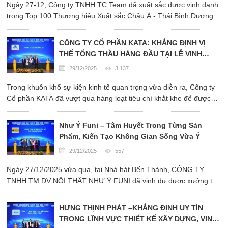
Ngày 27-12, Công ty TNHH TC Team đã xuất sắc được vinh danh
trong Top 100 Thương hiệu Xuất sắc Châu Á - Thái Bình Dương
tại Lễ Công bố Thương hiệu Xuất sắc Châu Á - Thái Bình Dương
lần thứ XI. Đây là cột mốc cực kỳ quan trọng ...
CÔNG TY CỔ PHẦN KATA: KHẲNG ĐỊNH VỊ
THẾ TỔNG THẦU HÀNG ĐẦU TẠI LỄ VINH
DANH THƯƠNG HIỆU XUẤT SẮC CHÂU Á -
29/12/2025
3.137
THÁI BÌNH DƯƠNG 2025
Trong khuôn khổ sự kiện kinh tế quan trọng vừa diễn ra, Công ty
Cổ phần KATA đã vượt qua hàng loạt tiêu chí khắt khe để được
vinh danh tại hạng mục "Thương hiệu Xuất sắc Châu Á - Thái
Bình Dương" (Asia Pacific Excellent Brand). Đồng thời, doanh
Như Ý Funi – Tâm Huyết Trong Từng Sản
nghiệp ...
Phẩm, Kiến Tạo Không Gian Sống Vừa Ý
29/12/2025
557
Ngày 27/12/2025 vừa qua, tại Nhà hát Bến Thành, CÔNG TY
TNHH TM DV NỘI THẤT NHƯ Ý FUNI đã vinh dự được xướng tên
trong hạng mục “Top 10 Thương Hiệu Xuất Sắc Châu Á Thái Bình
Dương”.
HƯNG THỊNH PHÁT –KHẲNG ĐỊNH UY TÍN
TRONG LĨNH VỰC THIẾT KẾ XÂY DỰNG, VINH