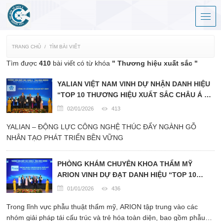
TRANG CHỦ
TÌM BÀI VIẾT
Tìm được
410
bài viết có từ khóa
" Thương hiệu xuất sắc "
YALIAN VIỆT NAM VINH DỰ NHẬN DANH HIỆU
“TOP 10 THƯƠNG HIỆU XUẤT SẮC CHÂU Á –
THÁI BÌNH DƯƠNG 2025”
02/01/2026
413
YALIAN – ĐỘNG LỰC CÔNG NGHỆ THÚC ĐẨY NGÀNH GỖ
NHÂN TẠO PHÁT TRIỂN BỀN VỮNG
PHÒNG KHÁM CHUYÊN KHOA THẨM MỸ
ARION VINH DỰ ĐẠT DANH HIỆU “TOP 10
THƯƠNG HIỆU THẨM MỸ XUẤT SẮC CHÂU Á -
01/01/2026
436
THÁI BÌNH DƯƠNG” KHẲNG ĐỊNH VỊ THẾ
Trong lĩnh vực phẫu thuật thẩm mỹ, ARION tập trung vào các
TRONG NGÀNH LÀM ĐẸP VIỆT NAM
nhóm giải pháp tái cấu trúc và trẻ hóa toàn diện, bao gồm phẫu