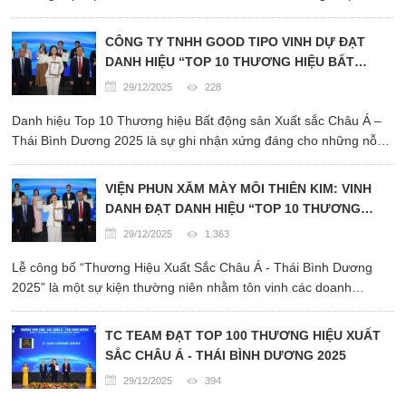
thuật nâng cơ đa tầng, chỉnh hình mô mềm, tạo hình gương mặt.
CÔNG TY TNHH GOOD TIPO VINH DỰ ĐẠT
DANH HIỆU “TOP 10 THƯƠNG HIỆU BẤT
ĐỘNG SẢN XUẤT SẮC CHÂU Á – THÁI BÌNH
29/12/2025
228
DƯƠNG 2025”
Danh hiệu Top 10 Thương hiệu Bất động sản Xuất sắc Châu Á –
Thái Bình Dương 2025 là sự ghi nhận xứng đáng cho những nỗ
lực không ngừng của Công ty TNHH GOOD TIPO trong hành trình
xây dựng uy tín, chất lượng và giá trị bền vững trong ...
VIỆN PHUN XĂM MÀY MÔI THIÊN KIM: VINH
DANH ĐẠT DANH HIỆU “TOP 10 THƯƠNG
HIỆU XUẤT SẮC CHÂU Á – THÁI BÌNH DƯƠNG
29/12/2025
1.363
2025”
Lễ công bố “Thương Hiệu Xuất Sắc Châu Á - Thái Bình Dương
2025” là một sự kiện thường niên nhằm tôn vinh các doanh
nghiệp có thành tựu nổi bật trong nhiều lĩnh vực khác nhau.
TC TEAM ĐẠT TOP 100 THƯƠNG HIỆU XUẤT
SẮC CHÂU Á - THÁI BÌNH DƯƠNG 2025
29/12/2025
394