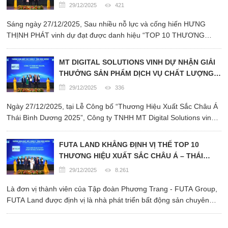
DỰ ĐẠT GIẢI TOP 10 THƯƠNG HIỆU XÂY
29/12/2025
421
DỰNG XUẤT SẮC CHÂU Á THÁI BÌNH DƯƠNG.
Sáng ngày 27/12/2025, Sau nhiều nỗ lực và cống hiến HƯNG
THỊNH PHÁT vinh dự đạt được danh hiệu “TOP 10 THƯƠNG
HIỆU XÂY DỰNG XUẤT SẮC CHÂU Á THÁI BÌNH DƯƠNG” do
Liên Hiệp Khoa Học Phát Triển Doanh Nghiệp Việt Nam trao tặng.
MT DIGITAL SOLUTIONS VINH DỰ NHẬN GIẢI
THƯỞNG SẢN PHẨM DỊCH VỤ CHẤT LƯỢNG
CHÂU Á THÁI BÌNH DƯƠNG 2025
29/12/2025
336
Ngày 27/12/2025, tại Lễ Công bố “Thương Hiệu Xuất Sắc Châu Á
Thái Bình Dương 2025”, Công ty TNHH MT Digital Solutions vinh
dự nhận giải thưởng "Sản Phẩm Dịch Vụ Chất Lượng Chấu Á Thái
Bình Dương 2025”.
FUTA LAND KHẲNG ĐỊNH VỊ THẾ TOP 10
THƯƠNG HIỆU XUẤT SẮC CHÂU Á – THÁI
BÌNH DƯƠNG 2025
29/12/2025
8.261
Là đơn vị thành viên của Tập đoàn Phương Trang - FUTA Group,
FUTA Land được định vị là nhà phát triển bất động sản chuyên
nghiệp, giữ vai trò nòng cốt trong chiến lược đầu tư và phát triển
các dự án bất động sản của Tập đoàn.