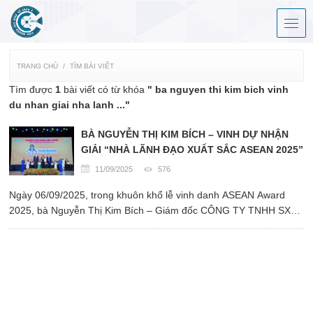
TRANG CHỦ
TÌM BÀI VIẾT
Tìm được
1
bài viết có từ khóa
" ba nguyen thi kim bich vinh
du nhan giai nha lanh ..."
BÀ NGUYỄN THỊ KIM BÍCH – VINH DỰ NHẬN
GIẢI “NHÀ LÃNH ĐẠO XUẤT SẮC ASEAN 2025”
11/09/2025
576
Ngày 06/09/2025, trong khuôn khổ lễ vinh danh ASEAN Award
2025, bà Nguyễn Thị Kim Bích – Giám đốc CÔNG TY TNHH SX-
KD-XNK TRỤC TRUYỀN ĐỘNG & VÒNG BI TOK VIỆT NAM
(Hùng Cường TOK) – đã xuất sắc được trao tặng danh hiệu “Nhà
lãnh đạo xuất sắc ASEAN 2025”