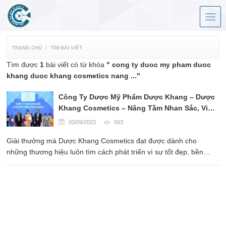
TRANG CHỦ
TÌM BÀI VIẾT
Tìm được
1
bài viết có từ khóa
" cong ty duoc my pham duoc
khang duoc khang cosmetics nang ..."
Công Ty Dược Mỹ Phẩm Dược Khang – Dược
Khang Cosmetics – Nâng Tầm Nhan Sắc, Vinh
Dự Đón Nhận Danh Hiệu Thương Hiệu Hàng
03/09/2023
563
Đầu Asean - SẢN PHẨM - DỊCH VỤ CHẤT
Giải thưởng mà Dược Khang Cosmetics đạt được dành cho
LƯỢNG VÀNG ASEAN 2023
những thương hiệu luôn tìm cách phát triển vì sự tốt đẹp, bền
vững khẳng định uy tín chất lượng sản phẩm và dịch vụ tốt nhất.