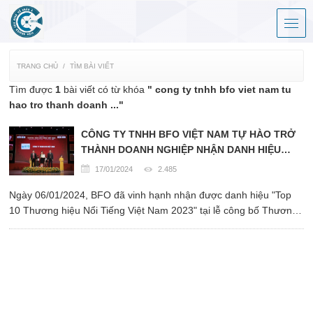
TRANG CHỦ
TÌM BÀI VIẾT
Tìm được
1
bài viết có từ khóa
" cong ty tnhh bfo viet nam tu
hao tro thanh doanh ..."
CÔNG TY TNHH BFO VIỆT NAM TỰ HÀO TRỞ
THÀNH DOANH NGHIỆP NHẬN DANH HIỆU
“TOP 10 THƯƠNG HIỆU NỔI TIẾNG VIỆT NAM
17/01/2024
2.485
2023”
Ngày 06/01/2024, BFO đã vinh hạnh nhận được danh hiệu "Top
10 Thương hiệu Nổi Tiếng Việt Nam 2023" tại lễ công bố Thương
Hiệu Nổi Tiếng Việt Nam do Liên Hiệp Khoa Học Phát Triển Doanh
Nghiệp Việt Nam và Đài truyền hình Thành phố Hồ Chí Minh tổ
chức.