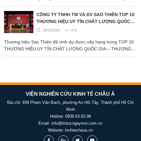
Cung Cấp Thiết Bị, Thi Công, Nghiệm Thu PCCC 2024 chất lượng
Quốc Gia” một thành tựu kiêu hãnh và khẳng định uy tín của công
CÔNG TY TNHH TM VÀ DV SAO THIÊN TOP 10
...
THƯƠNG HIỆU UY TÍN CHẤT LƯỢNG QUỐC
GIA 2024
26/08/2024
972
Thương hiệu Sao Thiên đã vinh dự được xếp hạng trong TOP 10
THƯƠNG HIỆU UY TÍN CHẤT LƯỢNG QUỐC GIA – THƯƠNG
HIỆU SAO THIÊN được vinh danh là minh chứng cho những nỗ
lực không ngừng của công ty trong việc nâng cao chất lượng sản
phẩm và dịch ...
VIỆN NGHIÊN CỨU KINH TẾ CHÂU Á
Địa chỉ: 939 Phạm Văn Bạch, phường An Hội Tây, Thành phố Hồ Chí
Minh
Hotline:
0938.63.63.98
Email:
info@tintucngaymoi.com.vn
Website:
kinhtechaua.vn