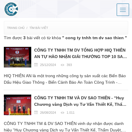
TRANG CHỦ
TÌM BÀI VIẾT
Tìm được
3
bài viết có từ khóa
" cong ty tnhh tm dv sao thien "
CÔNG TY TNHH TM DV TỔNG HỢP HIQ THIÊN
AN TỰ HÀO NHẬN GIẢI THƯỞNG TOP 10 SAO
VÀNG THƯƠNG HIỆU QUỐC GIA 2024
25/12/2024
393
HIQ THIÊN AN là một trong những công ty sản xuất các Biển Báo
Dấu Hiệu Giao Thông - Biển Cảnh Báo An Toàn Công Trình -
Bảng Quảng Cáo Ánh Sáng Led Di Động, ứng dụng công nghệ
Năng Lượng Mặt Trời vào Ngành Công Nghiệp Quảng Cáo hàng
CÔNG TY TNHH TM VÀ DV SAO THIÊN - “Huy
đầu ...
Chương vàng Dịch vụ Tư Vấn Thiết Kế, Thẩm
Duyệt, Cung Cấp Thiết Bị, Thi Công, Nghiệm
26/08/2024
1.011
Thu PCCC 2024 chất lượng Quốc Gia”
CÔNG TY TNHH TM & DV SAO THIÊN vinh dự nhận được danh
hiệu “Huy Chương vàng Dịch vụ Tư Vấn Thiết Kế, Thẩm Duyệt,