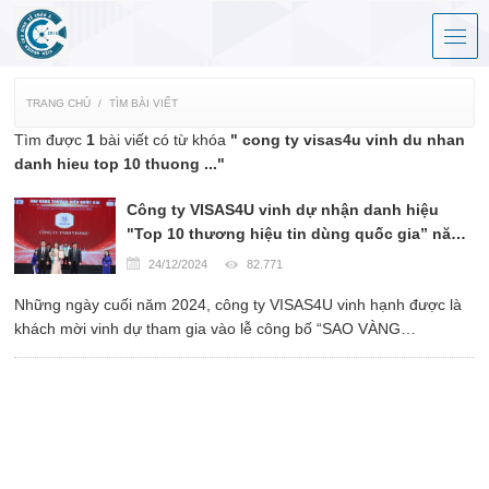
TRANG CHỦ
TÌM BÀI VIẾT
Tìm được
1
bài viết có từ khóa
" cong ty visas4u vinh du nhan
danh hieu top 10 thuong ..."
Công ty VISAS4U vinh dự nhận danh hiệu
"Top 10 thương hiệu tin dùng quốc gia” năm
2024".
24/12/2024
82.771
Những ngày cuối năm 2024, công ty VISAS4U vinh hạnh được là
khách mời vinh dự tham gia vào lễ công bố “SAO VÀNG
THƯƠNG HIỆU QUỐC GIA 2024”.