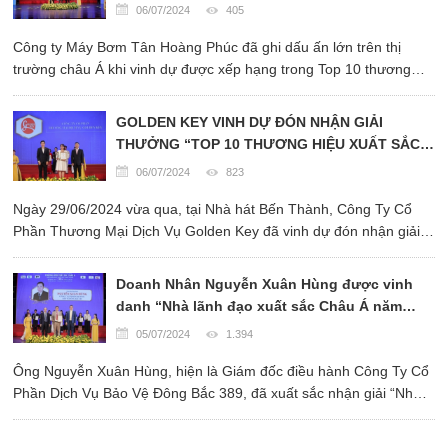
06/07/2024
405
Công ty Máy Bơm Tân Hoàng Phúc đã ghi dấu ấn lớn trên thị
trường châu Á khi vinh dự được xếp hạng trong Top 10 thương
hiệu xuất sắc. Đây là sự công nhận xứng đáng cho những nỗ lực
không ngừng của Tân Hoàng Phúc trong việc cung cấp ...
GOLDEN KEY VINH DỰ ĐÓN NHẬN GIẢI
THƯỞNG “TOP 10 THƯƠNG HIỆU XUẤT SẮC
CHÂU Á 2024” - ASIA EXCELLENT BRAND
06/07/2024
823
(LẦN THỨ X)
Ngày 29/06/2024 vừa qua, tại Nhà hát Bến Thành, Công Ty Cổ
Phần Thương Mại Dịch Vụ Golden Key đã vinh dự đón nhận giải
thưởng Top 10 Thương Hiệu Xuất Sắc Châu Á 2024 do Viện
Nghiên Cứu Kinh Tế Châu Á bảo trợ và tổ chức – Truyền hình ...
Doanh Nhân Nguyễn Xuân Hùng được vinh
danh “Nhà lãnh đạo xuất sắc Châu Á năm
2024” và Hành Trình Xây Dựng Công Ty Bảo
05/07/2024
1.394
Vệ Đông Bắc 389
Ông Nguyễn Xuân Hùng, hiện là Giám đốc điều hành Công Ty Cổ
Phần Dịch Vụ Bảo Vệ Đông Bắc 389, đã xuất sắc nhận giải “Nhà
Lãnh Đạo Xuất Sắc Châu Á 2024”.