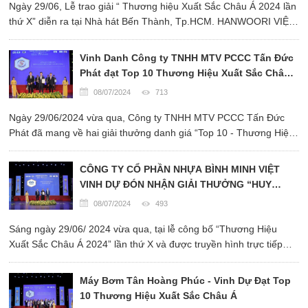
Ngày 29/06, Lễ trao giải “ Thương hiệu Xuất Sắc Châu Á 2024 lần
thứ X” diễn ra tại Nhà hát Bến Thành, Tp.HCM. HANWOORI VIỆT
NAM được vinh danh ở hạng mục “ Huy Chương Vàng Sản Phẩm
- Dịch vụ Chất Lượng Châu Á 2024”
Vinh Danh Công ty TNHH MTV PCCC Tấn Đức
Phát đạt Top 10 Thương Hiệu Xuất Sắc Châu
Á và Huy chương Vàng Sản phẩm - Dịch vụ
08/07/2024
713
Chất lượng Châu Á 2024
Ngày 29/06/2024 vừa qua, Công ty TNHH MTV PCCC Tấn Đức
Phát đã mang về hai giải thưởng danh giá “Top 10 - Thương Hiệu
Xuất Sắc Châu Á 2024” và Huy Chương Vàng Sản Phẩm - Dịch
Vụ Chất Lượng Châu Á 2024.
CÔNG TY CỔ PHẦN NHỰA BÌNH MINH VIỆT
VINH DỰ ĐÓN NHẬN GIẢI THƯỞNG “HUY
CHƯƠNG VÀNG SẢN PHẨM – DỊCH VỤ CHẤT
08/07/2024
493
LƯỢNG CHÂU Á 2024”
Sáng ngày 29/06/ 2024 vừa qua, tại lễ công bố “Thương Hiệu
Xuất Sắc Châu Á 2024” lần thứ X và được truyền hình trực tiếp
trên kênh HTV1 (Đài truyền hình thành phố Hồ Chí Minh) tại nhà
hát Bến Thành
Máy Bơm Tân Hoàng Phúc - Vinh Dự Đạt Top
10 Thương Hiệu Xuất Sắc Châu Á