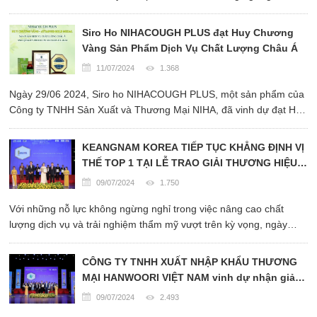
mang đến cho khách hàng những dịch vụ chất lượng cao, an toàn
và hiệu quả, góp phần nâng tầm nhan sắc Việt và khẳng định ...
Siro Ho NIHACOUGH PLUS đạt Huy Chương
Vàng Sản Phẩm Dịch Vụ Chất Lượng Châu Á
11/07/2024
1.368
Ngày 29/06 2024, Siro ho NIHACOUGH PLUS, một sản phẩm của
Công ty TNHH Sản Xuất và Thương Mại NIHA, đã vinh dự đạt Huy
Chương Vàng Sản Phẩm Dịch Vụ Chất Lượng Châu Á tại lễ công
bố Thương Hiệu Xuất Sắc Châu Á.
KEANGNAM KOREA TIẾP TỤC KHẲNG ĐỊNH VỊ
THẾ TOP 1 TẠI LỄ TRAO GIẢI THƯƠNG HIỆU
XUẤT SẮC CHÂU Á
09/07/2024
1.750
Với những nỗ lực không ngừng nghỉ trong việc nâng cao chất
lượng dịch vụ và trải nghiệm thẩm mỹ vượt trên kỳ vọng, ngày
29/06 vừa qua, Keangnam Korea Beauty Center đã tiếp tục lọt
vào Top 1 Thương Hiệu Xuất Sắc Châu Á.
CÔNG TY TNHH XUẤT NHẬP KHẨU THƯƠNG
MẠI HANWOORI VIỆT NAM vinh dự nhận giải
thưởng “Huy Chương Vàng Sản Phẩm - Dịch
09/07/2024
2.493
vụ Chất Lượng Châu Á 2024”