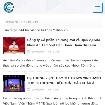
TRANG CHỦ
TÌM BÀI VIẾT
Tìm được
544
bài viết có từ khóa
" dich vu "
Công ty Cổ phần Thương mại và Dịch vụ Sức
khỏe An Tâm Việt Hân Hoan Tham Dự Buổi Lễ
“Thương Hiệu Uy Tín - Chất Lượng Quốc Gia
15/07/2024
1.706
2024”
An Tâm Việt ra đời với mong muốn mang lại cho mọi người kiến
thức và sự chủ động trong việc chăm sóc sức khỏe. Từ những
ngày đầu thành lập, công ty đã đặt ra sứ mệnh không chỉ cung
cấp các sản phẩm thực dưỡng thảo dược chất lượng ...
HỆ THỐNG VIỆN THẨM MỸ YB SPA VINH DANH
TOP 10 THƯƠNG HIỆU XUẤT SẮC CHÂU Á
2024 – NÂNG TẦM SẮC ĐẸP VIỆT, KHẲNG
12/07/2024
2.090
ĐỊNH ĐẲNG CẤP QUỐC TẾ
Là một trong những thương hiệu tiên phong trong ngành thẩm mỹ
Việt Nam, Viện Thẩm Mỹ YB Spa luôn nỗ lực không ngừng để