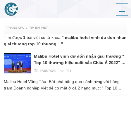
TRANG CHỦ
TÌM BÀI VIẾT
Tìm được
1
bài viết có từ khóa
" malibu hotel vinh du don nhan
giai thuong top 10 thuong ..."
Malibu Hotel vinh dự đón nhận giải thưởng “
Top 10 thương hiệu xuất sắc Châu Á 2022” và
“ Huy Chương Vàng Dịch vụ du lịch lưu trú
16/05/2023
711
nghỉ dưỡng chất lượng vì người tiêu dùng “.
Malibu Hotel Vũng Tàu- Bứt phá băng qua cánh rừng với hàng
trăm Doanh nghiệp Việt để có mặt ở cả 2 hạng mục: “ Top 10
thương hiệu xuất sắc Châu Á 2022” và “ Huy Chương Vàng Dịch
vụ du lịch lưu trú nghỉ dưỡng chất lượng vì người ...