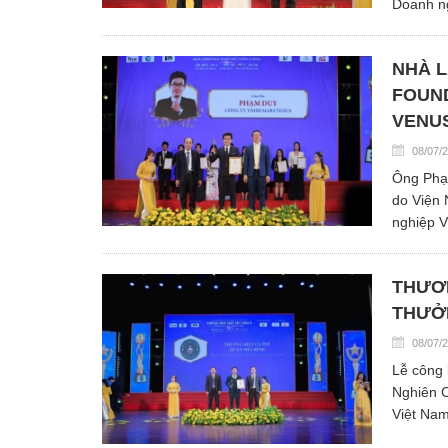
Doanh ng
NHÀ L
FOUND
VENU
08/07/
Ông Phạ
do Viện 
nghiệp V
THƯƠN
THƯỞN
08/07/
Lễ công 
Nghiên C
Việt Nam