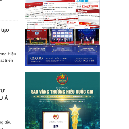
 tạo
ương Hiệu
t triển
TỰ
U Á
àng đầu
no