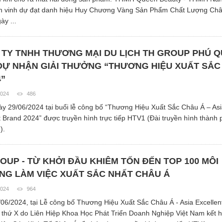
n vinh dự đạt danh hiệu Huy Chương Vàng Sản Phẩm Chất Lượng Ch
ày ...
TY TNHH THƯƠNG MẠI DU LỊCH TH GROUP PHÚ 
DỰ NHẬN GIẢI THƯỞNG “THƯƠNG HIỆU XUẤT SẮC
4”
2024
486
y 29/06/2024 tại buổi lễ công bố “Thương Hiệu Xuất Sắc Châu Á – As
t Brand 2024” được truyền hình trực tiếp HTV1 (Đài truyền hình thành
).
OUP - TỪ KHỞI ĐẦU KHIÊM TỐN ĐẾN TOP 100 MÔI
G LÀM VIỆC XUẤT SẮC NHẤT CHÂU Á
2024
964
06/2024, tại Lễ công bố Thương Hiệu Xuất Sắc Châu Á - Asia Excellen
 thứ X do Liên Hiệp Khoa Học Phát Triển Doanh Nghiệp Việt Nam kết h