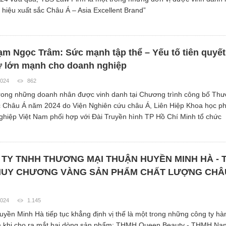
hiệu xuất sắc Châu Á – Asia Excellent Brand”
m Ngọc Trâm: Sức mạnh tập thể – Yếu tố tiên quyết
ự lớn mạnh cho doanh nghiệp
2024
862
rong những doanh nhân được vinh danh tại Chương trình công bố Th
 Châu Á năm 2024 do Viện Nghiên cứu châu Á, Liên Hiệp Khoa học phá
hiệp Việt Nam phối hợp với Đài Truyền hình TP Hồ Chí Minh tổ chức
TY TNHH THƯƠNG MẠI THUẬN HUYỀN MINH HÀ - 
HUY CHƯƠNG VÀNG SẢN PHẨM CHẤT LƯỢNG CHÂ
2024
1.145
yền Minh Hà tiếp tục khẳng định vị thế là một trong những công ty h
m khi cho ra mắt hai dòng sản phẩm: THMH Queen Beauty - THMH Na