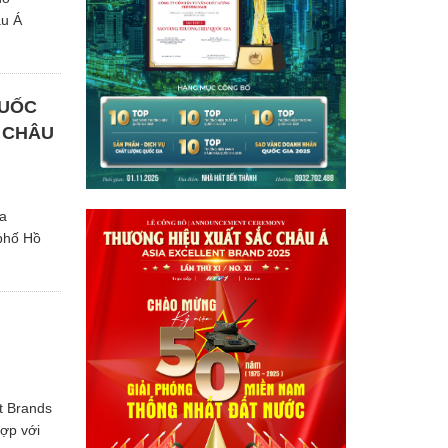
âu Á
QUỐC
 CHÂU
ia
 phố Hồ
t Brands
ợp với