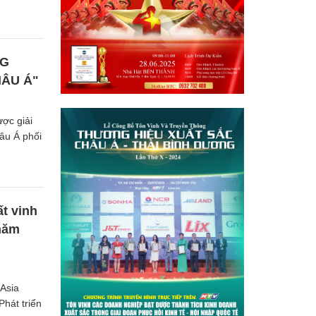
NG
HÂU Á"
ợc giải
âu Á phối
t vinh
năm
 Asia
Phát triển