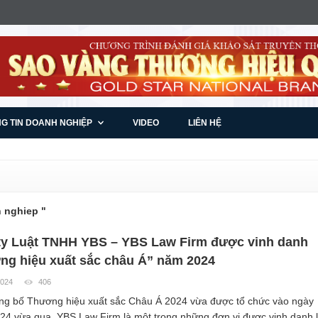
G TIN DOANH NGHIỆP
VIDEO
LIÊN HỆ
h nghiep "
ty Luật TNHH YBS – YBS Law Firm được vinh danh
ng hiệu xuất sắc châu Á” năm 2024
2024
406
ông bố Thương hiệu xuất sắc Châu Á 2024 vừa được tổ chức vào ngày
24 vừa qua, YBS Law Firm là một trong những đơn vị được vinh danh 