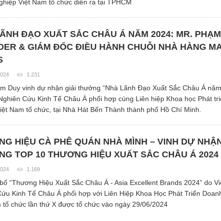
hiệp Việt Nam tổ chức diễn ra tại TPHCM
ÃNH ĐẠO XUẤT SẮC CHÂU Á NĂM 2024: MR. PHẠM
ER & GIÁM ĐỐC ĐIỀU HÀNH CHUỖI NHÀ HÀNG M
S
2024
1.231
m Duy vinh dự nhận giải thưởng “Nhà Lãnh Đạo Xuất Sắc Châu Á năm
Nghiên Cứu Kinh Tế Châu Á phối hợp cùng Liên hiệp Khoa học Phát tr
iệt Nam tổ chức, tại Nhà Hát Bến Thành thành phố Hồ Chí Minh.
G HIỆU CÀ PHÊ QUÁN NHÀ MÌNH – VINH DỰ NHẬN
G TOP 10 THƯƠNG HIỆU XUẤT SẮC CHÂU Á 2024
2024
1.169
bố “Thương Hiệu Xuất Sắc Châu Á - Asia Excellent Brands 2024” do V
ứu Kinh Tế Châu Á phối hợp với Liên Hiệp Khoa Học Phát Triển Doan
 tổ chức lần thứ X được tổ chức vào ngày 29/06/2024