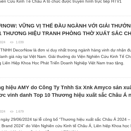
iên Cứu Kinh Tế Châu Á tổ chức được truyền hình trực tiếp HTV1
NOW: VỮNG VỊ THẾ ĐẦU NGÀNH VỚI GIẢI THƯỞ
1 THƯƠNG HIỆU TRANH PHÒNG THỜ XUẤT SẮC C
2024
1.039
TNHH DecorNow là đơn vị duy nhất trong ngành hàng vinh dự nhận đư
anh giá này tại Việt Nam. Giải thưởng do Viện Nghiên Cứu Kinh Tế Ch
 Liên Hiệp Khoa Học Phát Triển Doanh Nghiệp Việt Nam trao tặng.
g hiệu AMY do Công Ty Tnhh Sx Xnk Amyco sản xuấ
ơc vinh danh Top 10 Thương hiệu xuất sắc Châu Á 
2024
1.679
ngày 29/06/2024 tại lễ công bố “Thương hiệu xuất sắc Châu Á 2024 –
t Brand 2024” do Viện Nghiên cứu Kinh tế Châu Á, Liên hiệp Khoa học 