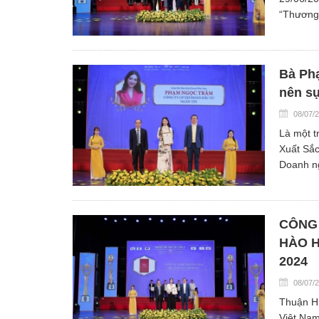
“Thương 
Bà Phạ
nên s
08/07/
Là một t
Xuất Sắc
Doanh ng
CÔNG 
HÀO 
2024
08/07/
Thuận Hu
Việt Na