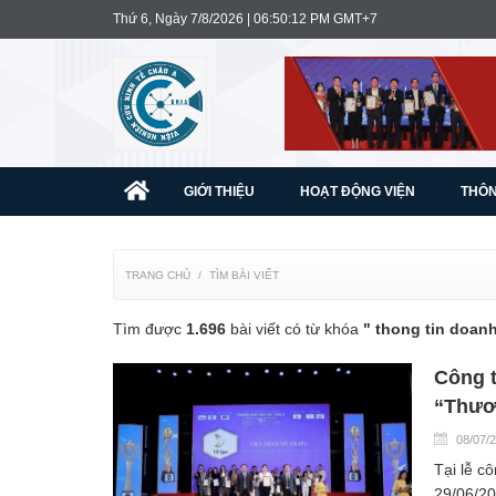
Thứ 6, Ngày 7/8/2026 | 06:50:13 PM GMT+7
GIỚI THIỆU
HOẠT ĐỘNG VIỆN
THÔN
TRANG CHỦ
TÌM BÀI VIẾT
Tìm được
1.696
bài viết có từ khóa
" thong tin doan
Công 
“Thươ
08/07/
Tại lễ c
29/06/20