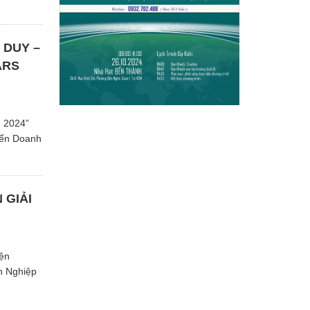
 DUY –
ARS
 2024”
iển Doanh
 GIẢI
iện
h Nghiệp