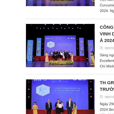
Curcumi
2024. Ng
CÔNG 
VINH 
Á 202
08/07/
Sáng ngà
Excellen
Chí Minh
TH GR
TRƯỜN
08/07/
Ngày 29/
2024 lần