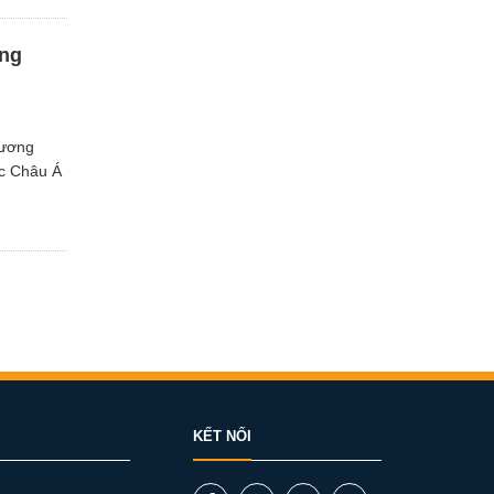
ơng
hương
ắc Châu Á
KẾT NỐI