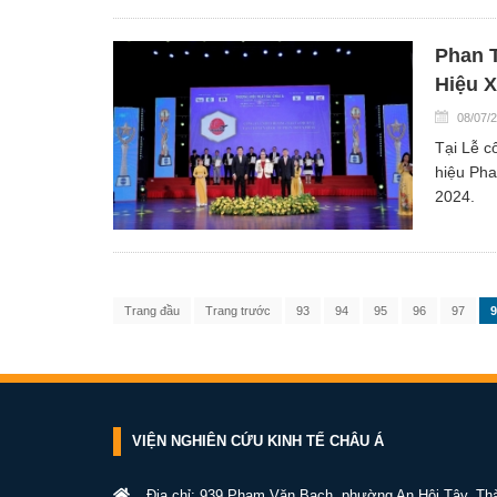
Phan 
Hiệu X
08/07/
Tại Lễ c
hiệu Pha
2024.
Trang đầu
Trang trước
93
94
95
96
97
9
VIỆN NGHIÊN CỨU KINH TẾ CHÂU Á
Địa chỉ: 939 Phạm Văn Bạch, phường An Hội Tây, Th