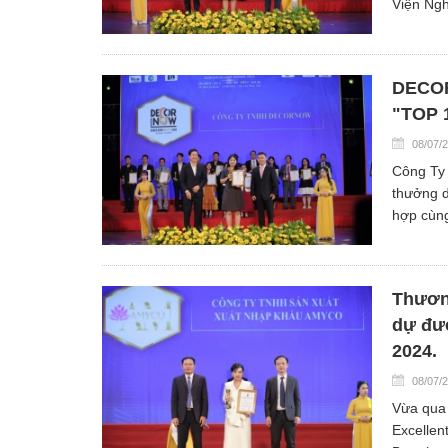
Viện Ngh
DECOR
"TOP 
08/07/
Công Ty 
thưởng d
hợp cùng
Thươn
dự đư
2024.
08/07/
Vừa qua 
Excellen