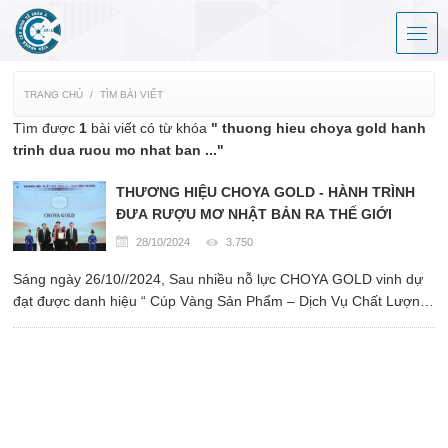
TRANG CHỦ
TÌM BÀI VIẾT
Tìm được
1
bài viết có từ khóa
" thuong hieu choya gold hanh
trinh dua ruou mo nhat ban ..."
THƯƠNG HIỆU CHOYA GOLD - HÀNH TRÌNH
ĐƯA RƯỢU MƠ NHẬT BẢN RA THẾ GIỚI
28/10/2024
3.750
Sáng ngày 26/10//2024, Sau nhiều nỗ lực CHOYA GOLD vinh dự
đạt được danh hiệu “ Cúp Vàng Sản Phẩm – Dịch Vụ Chất Lượng
Châu Á Thái Bình Dương ” do Viện Nghiên Cứu Kinh Tế Châu Á
phối hợp với Liên Hiệp Khoa Học Phát Triển Doanh Nghiệp Việt ...