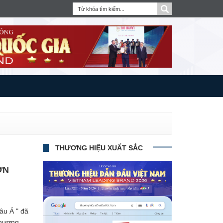
THƯƠNG HIỆU XUẤT SẮC
ƠN
âu Á " đã
Thương