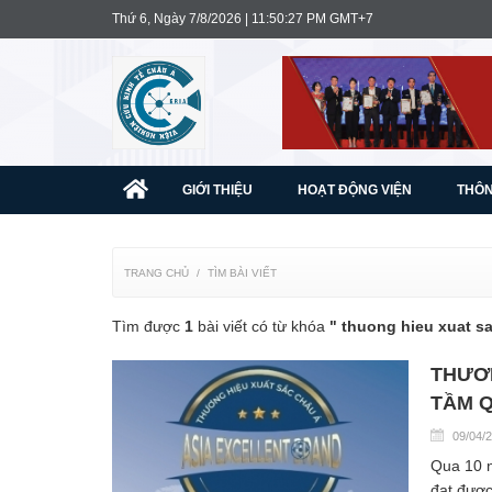
Thứ 6, Ngày 7/8/2026 | 11:50:27 PM GMT+7
GIỚI THIỆU
HOẠT ĐỘNG VIỆN
THÔN
TRANG CHỦ
TÌM BÀI VIẾT
Tìm được
1
bài viết có từ khóa
" thuong hieu xuat s
THƯƠN
TẦM Q
09/04/
Qua 10 n
đạt được