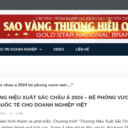
G TIN DOANH NGHIỆP
VIDEO
LIÊN HỆ
ac chau a 2024 be phong vuon tam ..."
G HIỆU XUẤT SẮC CHÂU Á 2024 – BỆ PHÓNG VƯ
UỐC TẾ CHO DOANH NGHIỆP VIỆT
2024
3.786
ăm hình thành và phát triển, Chương trình “Thương Hiệu Xuất Sắc Ch
 những thành quả tích cực. Trong 4 năm trở lại đây, giá trị, thứ hạng 