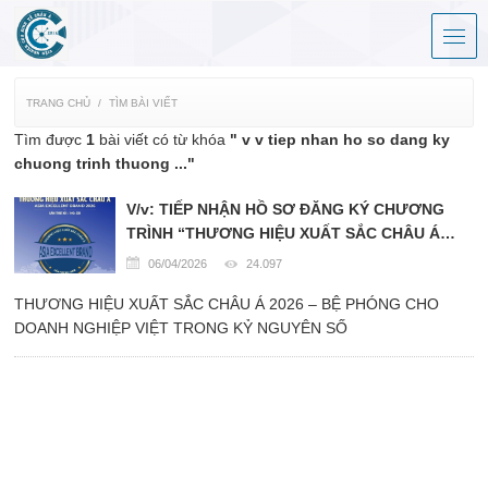
TRANG CHỦ
TÌM BÀI VIẾT
Tìm được
1
bài viết có từ khóa
" v v tiep nhan ho so dang ky
chuong trinh thuong ..."
V/v: TIẾP NHẬN HỒ SƠ ĐĂNG KÝ CHƯƠNG
TRÌNH “THƯƠNG HIỆU XUẤT SẮC CHÂU Á
2026”
06/04/2026
24.097
THƯƠNG HIỆU XUẤT SẮC CHÂU Á 2026 – BỆ PHÓNG CHO
DOANH NGHIỆP VIỆT TRONG KỶ NGUYÊN SỐ