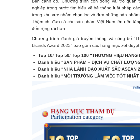
Bên cạnh đó, Chương trình còn đóng vai trò quan trọ
nghiệp trong nước tìm hiểu về hệ thống luật pháp c
trong khu vực nhằm chọn lọc và đưa những sản phẩm 
Thậm chí đưa cả các sản phẩm Việt Nam lên nền tảng 
đến rộng rãi hơn.
Chương trình đánh giá truyền thông và công bố 
Brands Award 2023” bao gồm các hạng mục xét duyệt 
Top 10/ Top 50/ Top 100 “THƯƠNG HIỆU HÀNG
Danh hiệu “SẢN PHẨM – DỊCH VỤ CHẤT LƯỢN
Danh hiệu “NHÀ LÃNH ĐẠO XUẤT SẮC ASEAN 2
Danh hiệu “MÔI TRƯỜNG LÀM VIỆC TỐT NHẤT