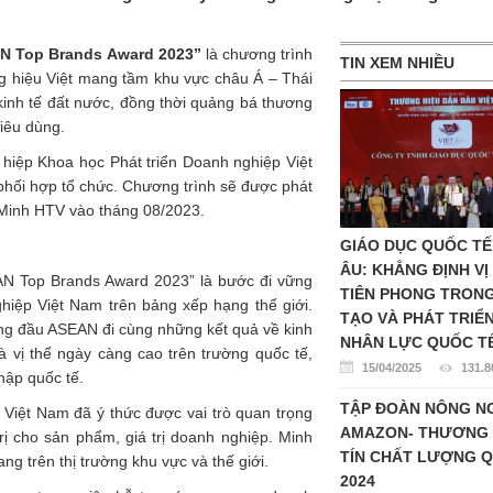
N Top Brands Award 2023”
là chương trình
TIN XEM NHIỀU
g hiệu Việt mang tầm khu vực châu Á – Thái
inh tế đất nước, đồng thời quảng bá thương
iêu dùng.
 hiệp Khoa học Phát triển Doanh nghiệp Việt
ối hợp tổ chức. Chương trình sẽ được phát
 Minh HTV vào tháng 08/2023.
GIÁO DỤC QUỐC TẾ
ÂU: KHẲNG ĐỊNH VỊ
N Top Brands Award 2023” là bước đi vững
TIÊN PHONG TRON
hiệp Việt Nam trên bảng xếp hạng thế giới.
TẠO VÀ PHÁT TRIỂ
ng đầu ASEAN đi cùng những kết quả về kinh
NHÂN LỰC QUỐC T
à vị thế ngày càng cao trên trường quốc tế,
15/04/2025
131.8
hập quốc tế.
TẬP ĐOÀN NÔNG N
Việt Nam đã ý thức được vai trò quan trọng
AMAZON- THƯƠNG 
rị cho sản phẩm, giá trị doanh nghiệp. Minh
TÍN CHẤT LƯỢNG Q
ng trên thị trường khu vực và thế giới.
2024