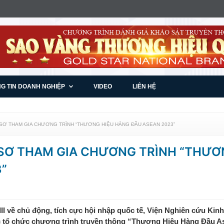
G TIN DOANH NGHIỆP
VIDEO
LIÊN HỆ
 SƠ THAM GIA CHƯƠNG TRÌNH “THƯƠNG HIỆU HÀNG ĐẦU ASEAN 2023”
Ồ SƠ THAM GIA CHƯƠNG TRÌNH “THƯ
”
III về chủ động, tích cực hội nhập quốc tế, Viện Nghiên cứu Kin
c tổ chức chương trình truyền thông “Thương Hiệu Hàng Đầu A