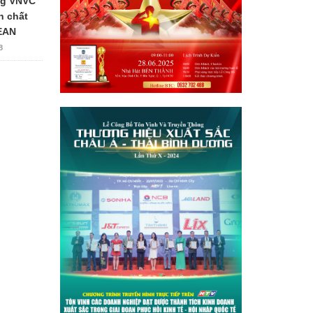
ng VNVC
n chất
EAN
8