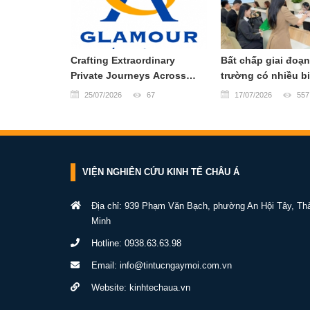
Crafting Extraordinary
Bất chấp giai đoạn
Private Journeys Across
trường có nhiều b
Vietnam & Southeast Asia
Công ty Cổ phần 
25/07/2026
67
17/07/2026
557
khoán OCBS (OCB
công bố báo cáo t
Quý II/2026 với kế
doanh tăng trưởn
tượng khi hầu hết 
VIỆN NGHIÊN CỨU KINH TẾ CHÂU Á
tiêu kinh doanh đề
nhận mức tăng vư
Địa chỉ: 939 Phạm Văn Bạch, phường An Hội Tây, Th
với cùng kỳ năm t
Minh
quả này phản ánh 
từ chiến lược tăn
Hotline:
0938.63.63.98
rộng quy mô hoạt 
Email:
info@tintucngaymoi.com.vn
nâng cao năng lực
Website:
kinhtechaua.vn
các mảng kinh doa
lõi, tạo đà cho gia