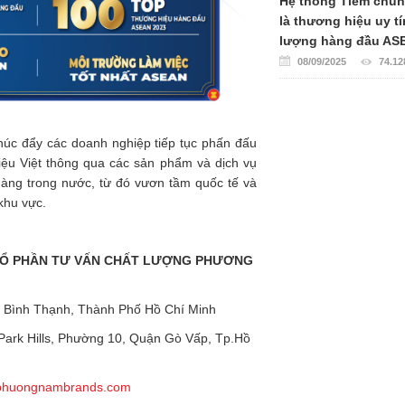
Hệ thống Tiêm chủ
là thương hiệu uy tí
lượng hàng đầu AS
08/09/2025
74.12
húc đẩy các doanh nghiệp tiếp tục phấn đấu
iệu Việt thông qua các sản phẩm và dịch vụ
hàng trong nước, từ đó vươn tầm quốc tế và
 khu vực.
Ổ PHẦN TƯ VẤN CHẤT LƯỢNG PHƯƠNG
n Bình Thạnh, Thành Phố Hồ Chí Minh
Park Hills, Phường 10, Quận Gò Vấp, Tp.Hồ
phuongnambrands.com