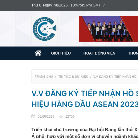
Thứ 6, Ngày 7/8/2026 | 10:47:46 PM GMT+7
GIỚI THIỆU
HOẠT ĐỘNG VIỆN
THÔN
TRANG CHỦ
TIN TỨC & SỰ KIỆN
V.V ĐĂNG KÝ TIẾP NHẬN HỒ
V.V ĐĂNG KÝ TIẾP NHẬN H
HIỆU HÀNG ĐẦU ASEAN 2023
05/06/2023
12735
Triển khai chủ trương của Ðại hội Ðảng lần thứ X
Á phối hợp với một số đơn vị chuyên ngành khá