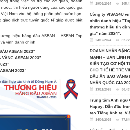
ng trong việc hỗ trợ các cơ quan, doanh
29/08/2024
105.4
ác nước, thị hiếu người dùng của các quốc gia
Việt Nam vào hệ thống phân phối nước bạn.
Công ty VISAS4U vi
giao dịch trực tuyến quốc tế giúp được biết
nhận danh hiệu "To
thương hiệu tin dù
gia” năm 2024".
“Thương hiệu hàng đầu ASEAN – ASEAN Top
24/12/2024
82.77
và vinh danh chính:
DOANH NHÂN ĐẶN
 ĐẦU ASEAN 2023”
MẠNH – BẢN LĨNH 
G VÀNG ASEAN 2023”
KIẾN TẠO CƠ HỘI 
023”
CHO THẾ HỆ TRẺ VI
 ASEAN 2023”
DẤU ẤN SAO VÀNG
NHÂN QUỐC GIA 20
13/11/2025
80.43
Trung tâm Anh ngữ 
Happy: Dẫn đầu tro
tạo Tiếng Anh tại V
14/08/2025
77.84