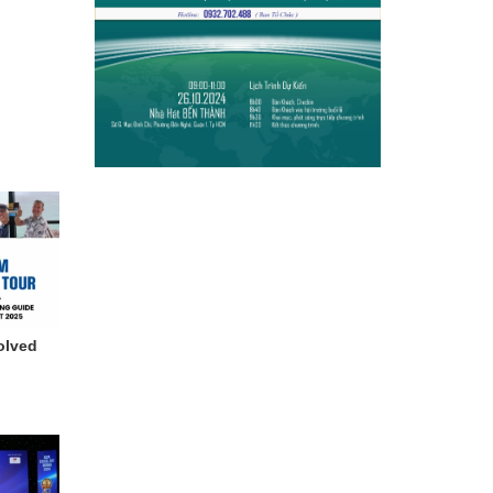
olved
tion.
ntic
alized