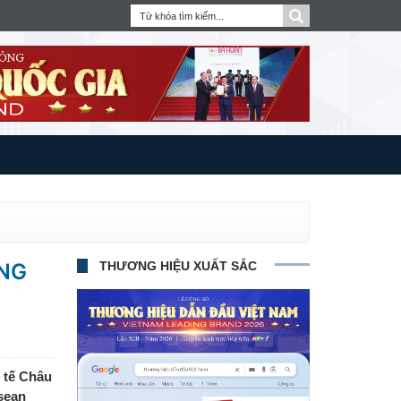
ƠNG
THƯƠNG HIỆU XUẤT SẮC
h tế Châu
sean