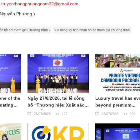
,
truyenthongphuongnam32@gmail.com
s.Nguyễn Phương )
ận hồ sơ tham gia Chương trình \
v v dang ky tiep nhan ho so tham gia chuong trinh
one of the
Ngày 27/6/2026, tại lễ công
Luxury travel has ev
nating
bố “Thương hiệu Xuất sắc
beyond premium
, offering
Châu Á 2026 - Lần thứ XII”,
accommodation and
25/07/2026
112
25/07/2026
220
scapes,
CÔNG TY VẬN CHUYỂN
exclusive transporta
ge, world-
QUỐC TẾ PHAN TRÍ
Today, sophisticated
 and warm
EXPRESS đã chính thức
travelers seek authe
được xướng tên ở hạng
experiences, person