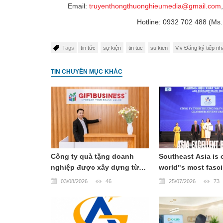
Email:
tr
uyenthongthuonghieumedia@gmail.com
Hotline: 0932 702 488 (M
Tags
tin tức
sự kiện
tin tuc
su kien
V.v Đăng ký tiếp nh
TIN CHUYÊN MỤC KHÁC
Công ty quà tặng doanh
Southeast Asia is 
nghiệp được xây dựng từ
world"s most fasci
khát vọng tạo nên giá trị
travel destinations
03/08/2026
46
25/07/2026
73
bền vững
breathtaking land
rich cultural herita
renowned cuisine,
hospitality.