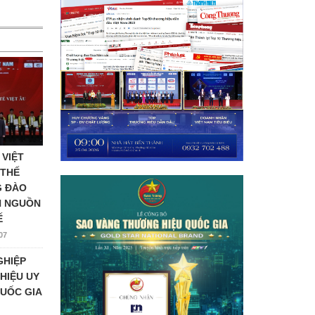
 VIỆT
 THẾ
G ĐÀO
N NGUỒN
Ế
07
GHIỆP
HIỆU UY
UỐC GIA