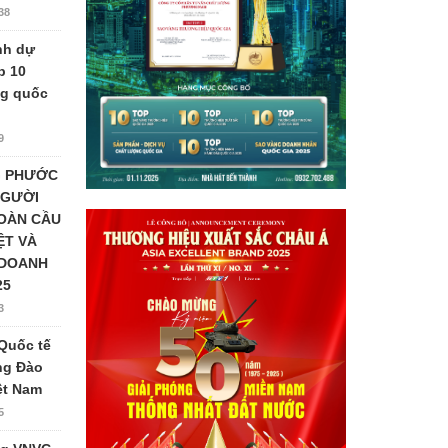
38
nh dự
p 10
ng quốc
9
G PHƯỚC
NGƯỜI
TOÀN CẦU
ỆT VÀ
 DOANH
25
3
Quốc tế
ng Đào
iệt Nam
5