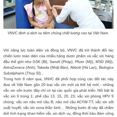
VNVC định vị dịch vụ tiêm chủng chất lượng cao tại Việt Nam.
Với năng lực toàn diện và đồng bộ, VNVC đã trở thành đối tác
chiến lược toàn diện của nhiều hãng dược phẩm và vắc xin hàng
đầu thế giới như GSK (Bỉ), Sanofi (Pháp), Pfizer (Mỹ), MSD (Mỹ),
AstraZeneca (Anh), Takeda (Nhật Bản), Abbott (Hà Lan), Biologics
Substipharm (Thụy Sĩ)...
Trong hơn 8 năm qua, VNVC đã phối hợp cùng các đối tác này
đưa về Việt Nam gần 20 loại vắc xin mới và thế hệ mới - những
vắc xin vốn trước đây chỉ có tại các quốc gia phát triển. Nổi bật là
vắc xin 6 trong 1; phế cầu 13, 15, 20, 23; vắc xin phòng HPV 9
chủng; vắc xin não mô cầu B; não mô cầu ACYW-TT; vắc xin sốt
xuất huyết; vắc xin zona thần kinh… Những bước đi này đã chấm
dứt tình trạng khan hiếm vắc xin dịch vụ, đồng thời bảo đảm công