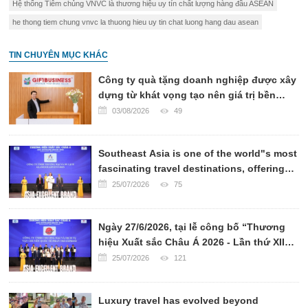
Hệ thống Tiêm chủng VNVC là thương hiệu uy tín chất lượng hàng đầu ASEAN
he thong tiem chung vnvc la thuong hieu uy tin chat luong hang dau asean
TIN CHUYÊN MỤC KHÁC
Công ty quà tặng doanh nghiệp được xây
dựng từ khát vọng tạo nên giá trị bền
vững
03/08/2026
49
Southeast Asia is one of the world"s most
fascinating travel destinations, offering
breathtaking landscapes, rich cultural
25/07/2026
75
heritage, world-renowned cuisine, and
warm hospitality.
Ngày 27/6/2026, tại lễ công bố “Thương
hiệu Xuất sắc Châu Á 2026 - Lần thứ XII”,
CÔNG TY VẬN CHUYỂN QUỐC TẾ PHAN
25/07/2026
121
TRÍ EXPRESS đã chính thức được xướng
tên ở hạng mục TOP 10 CÔNG TY VẬN
Luxury travel has evolved beyond
CHUYỂN UY TÍN CHÂU Á 2026.