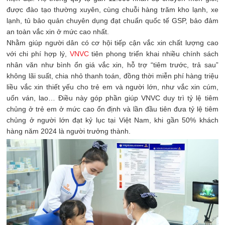
được đào tạo thường xuyên, cùng chuỗi hàng trăm kho lạnh, xe
lạnh, tủ bảo quản chuyên dụng đạt chuẩn quốc tế GSP, bảo đảm
an toàn vắc xin ở mức cao nhất.
Nhằm giúp người dân có cơ hội tiếp cận vắc xin chất lượng cao
với chi phí hợp lý,
VNVC
tiên phong triển khai nhiều chính sách
nhân văn như bình ổn giá vắc xin, hỗ trợ “tiêm trước, trả sau”
không lãi suất, chia nhỏ thanh toán, đồng thời miễn phí hàng triệu
liều vắc xin thiết yếu cho trẻ em và người lớn, như vắc xin cúm,
uốn ván, lao… Điều này góp phần giúp VNVC duy trì tỷ lệ tiêm
chủng ở trẻ em ở mức cao ổn định và lần đầu tiên đưa tỷ lệ tiêm
chủng ở người lớn đạt kỷ lục tại Việt Nam, khi gần 50% khách
hàng năm 2024 là người trưởng thành.