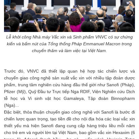
Lễ khởi công Nhà máy Vắc xin và Sinh phẩm VNVC có sự chứng
kiến và bấm nút của Tổng thống Pháp Emmanuel Macron trong
chuyến thăm và làm việc tại Việt Nam.
Trước đó, VNVC đã thiết lập quan hệ hợp tác chiến lược và
chuyển giao công nghệ sản xuất vắc xin với nhiều tập đoàn dược
phẩm, trung tâm nghiên cứu hàng đầu thế giới như Sanofi (Pháp),
Pfizer (Mỹ), Quỹ Đầu tư Trực tiếp Nga RDIF, Viện Nghiên cứu Dịch
tễ học và Vi sinh vật học Gamaleya, Tập đoàn Binnopharm
(Nga)...
Đặc biệt, thỏa thuận chuyển giao công nghệ với Sanofi là bước đi
chiến lược quan trọng, tạo tiền đề cho nội địa hóa các loại vắc xin
thiết yếu mà hiện Sanofi đang cung cấp hàng triệu liều mỗi năm
cho trẻ em và người lớn tại Việt Nam, bao gồm vắc xin Hexaxim (6