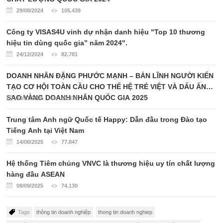
29/08/2024
105.439
Công ty VISAS4U vinh dự nhận danh hiệu "Top 10 thương
hiệu tin dùng quốc gia” năm 2024".
24/12/2024
82.781
DOANH NHÂN ĐẶNG PHƯỚC MẠNH – BẢN LĨNH NGƯỜI KIẾN
TẠO CƠ HỘI TOÀN CẦU CHO THẾ HỆ TRẺ VIỆT VÀ DẤU ẤN
SAO VÀNG DOANH NHÂN QUỐC GIA 2025
13/11/2025
80.434
Trung tâm Anh ngữ Quốc tế Happy: Dẫn đầu trong Đào tạo
Tiếng Anh tại Việt Nam
14/08/2025
77.847
Hệ thống Tiêm chủng VNVC là thương hiệu uy tín chất lượng
hàng đầu ASEAN
08/09/2025
74.130
Tags
thông tin doanh nghiệp
thong tin doanh nghiep