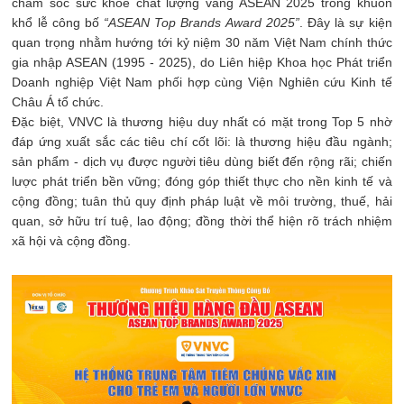
chăm sóc sức khỏe chất lượng vàng ASEAN 2025 trong khuôn
khổ lễ công bố
“ASEAN Top Brands Award 2025”
. Đây là sự kiện
quan trọng nhằm hướng tới kỷ niệm 30 năm Việt Nam chính thức
gia nhập ASEAN (1995 - 2025), do Liên hiệp Khoa học Phát triển
Doanh nghiệp Việt Nam phối hợp cùng Viện Nghiên cứu Kinh tế
Châu Á tổ chức.
Đặc biệt, VNVC là thương hiệu duy nhất có mặt trong Top 5 nhờ
đáp ứng xuất sắc các tiêu chí cốt lõi: là thương hiệu đầu ngành;
sản phẩm - dịch vụ được người tiêu dùng biết đến rộng rãi; chiến
lược phát triển bền vững; đóng góp thiết thực cho nền kinh tế và
cộng đồng; tuân thủ quy định pháp luật về môi trường, thuế, hải
quan, sở hữu trí tuệ, lao động; đồng thời thể hiện rõ trách nhiệm
xã hội và cộng đồng.