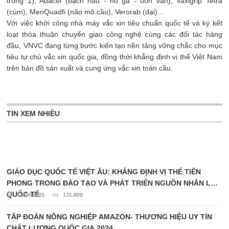
trong 1), Adacel (bạch hầu - ho gà - uốn ván), Vaxigrip Tetra
(cúm), MenQuadfi (não mô cầu), Verorab (dại)…
Với việc khởi công nhà máy vắc xin tiêu chuẩn quốc tế và ký kết
loạt thỏa thuận chuyển giao công nghệ cùng các đối tác hàng
đầu, VNVC đang từng bước kiến tạo nền tảng vững chắc cho mục
tiêu tự chủ vắc xin quốc gia, đồng thời khẳng định vị thế Việt Nam
trên bản đồ sản xuất và cung ứng vắc xin toàn cầu.
TIN XEM NHIỀU
GIÁO DỤC QUỐC TẾ VIỆT ÂU: KHẲNG ĐỊNH VỊ THẾ TIÊN
PHONG TRONG ĐÀO TẠO VÀ PHÁT TRIỂN NGUỒN NHÂN LỰC
QUỐC TẾ
15/04/2025
131.809
TẬP ĐOÀN NÔNG NGHIỆP AMAZON- THƯƠNG HIỆU UY TÍN
CHẤT LƯỢNG QUỐC GIA 2024